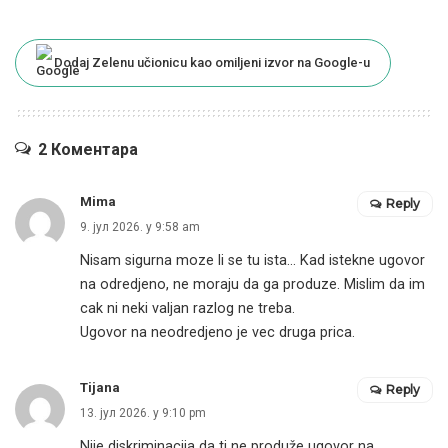
Dodaj Zelenu učionicu kao omiljeni izvor na Google-u
2 Коментара
Mima
Reply
9. јул 2026. у 9:58 am
Nisam sigurna moze li se tu ista… Kad istekne ugovor
na odredjeno, ne moraju da ga produze. Mislim da im
cak ni neki valjan razlog ne treba.
Ugovor na neodredjeno je vec druga prica.
Tijana
Reply
13. јул 2026. у 9:10 pm
Nije diskriminacija da ti ne produže ugovor na