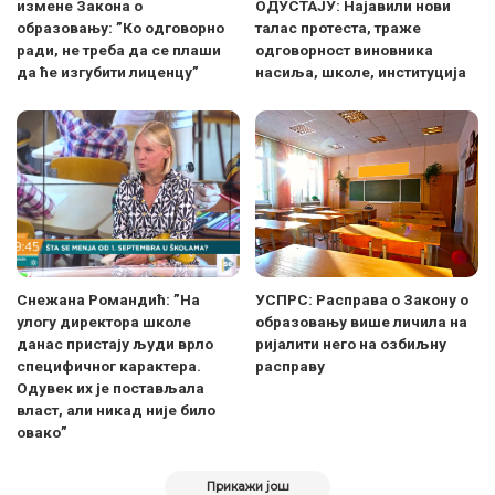
измене Закона о
ОДУСТАЈУ: Најавили нови
образовању: ”Ко одговорно
талас протеста, траже
ради, не треба да се плаши
одговорност виновника
да ће изгубити лиценцу”
насиља, школе, институција
Снежана Романдић: ”На
УСПРС: Расправа о Закону о
улогу директора школе
образовању више личила на
данас пристају људи врло
ријалити него на озбиљну
специфичног карактера.
расправу
Одувек их је постављала
власт, али никад није било
овако”
Прикажи још