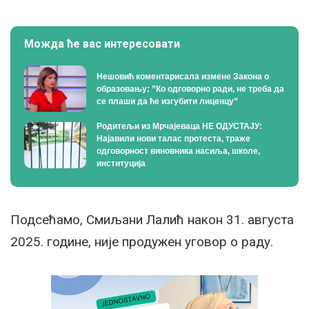
Можда ће вас интересовати
Нешовић коментарисала измене Закона о
образовању: ”Ко одговорно ради, не треба да
се плаши да ће изгубити лиценцу”
Родитељи из Мрчајеваца НЕ ОДУСТАЈУ:
Најавили нови талас протеста, траже
одговорност виновника насиља, школе,
институција
Подсећамо, Смиљани Лалић након 31. августа
2025. године, није продужен уговор о раду.