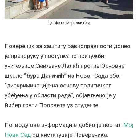
Фото: Мој Нови Сад
Повереник за заштиту равноправности донео
је препоруку у поступку по притужби
учитељице Смиљане Лалић против Основне
школе “Ђура Даничић” из Новог Сада због
“дискриминације на основу политичког
убеђења у области рада”, објављено је у
Вибер групи Просвета уз студенте.
Потврду ове информације добио је портал
Мој
Нови Сад
од институције Повереника.