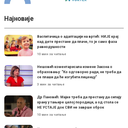
Најновије
Васпитачица о адаптацији на вртић: НИЈЕ крај
кад дете престане да плаче, то је само фаза
равнодушности
10 мин за читање
Нешовић коментарисала измене Закона о
образовању: ”Ко одговорно ради, не треба да
се плаши да ће изгубити лиценцу”
3 мин за читање
Др Пановић: Мајке треба да престану да сипају
храну у тањире целој породици, а од стола се
НЕ УСТАЈЕ док СВИ не заврше оброк
10 мин за читање