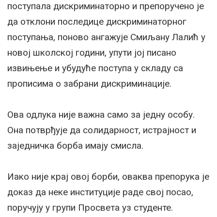
поступала дискриминаторно и препоручено је
да отклони последице дискриминаторног
поступања, поново ангажује Смиљану Лалић у
новој школској години, упути јој писано
извињење и убудуће поступа у складу са
прописима о забрани дискриминације.
Ова одлука није важна само за једну особу.
Она потврђује да солидарност, истрајност и
заједничка борба имају смисла.
Иако није крај овој борби, оваква препорука је
доказ да неке институције раде свој посао,
поручују у групи Просвета уз студенте.