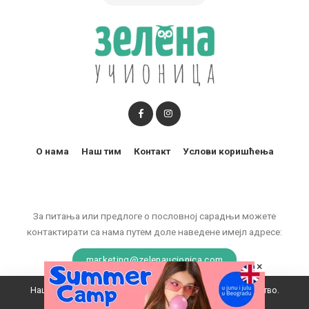
О нама
Наш тим
Контакт
Услови коришћења
За питања или предлоге о пословној сарадњи можете
контактирати са нама путем доле наведене имејл адресе:
marketing@zelenaucionica.com
×
Наш вебсајт користи колачиће да побољша ваше искуство.