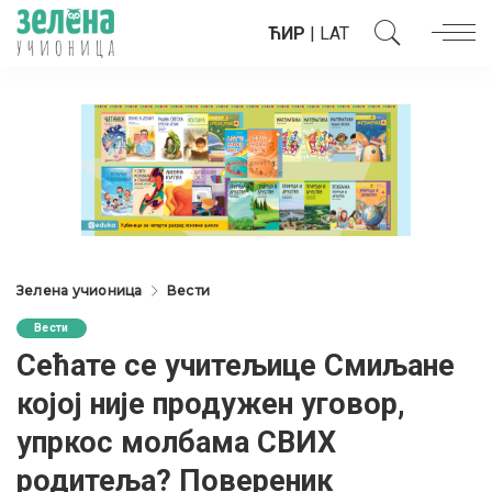
ЋИР
|
LAT
Зелена учионица
Вести
Вести
Сећате се учитељице Смиљане
којој није продужен уговор,
упркос молбама СВИХ
родитеља? Повереник