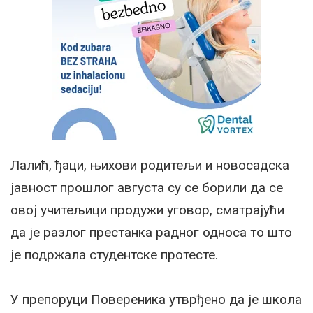
Лалић, ђаци, њихови родитељи и новосадска
јавност прошлог августа су се борили да се
овој учитељици продужи уговор, сматрајући
да је разлог престанка радног односа то што
је подржала студентске протесте.
У препоруци Повереника утврђено да је школа