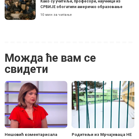
Како су учитељи, професори, научници из
СРБИЈЕ обогатили америчко образовање
10 мин за читање
Можда ће вам се
свидети
Нешовић коментарисала
Родитељи из Мрчајеваца НЕ