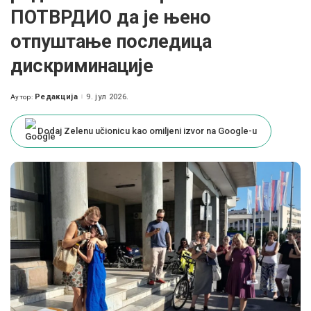
ПОТВРДИО да је њено
отпуштање последица
дискриминације
Редакција
9. јул 2026.
Аутор:
Posted
by
Dodaj Zelenu učionicu kao omiljeni izvor na Google-u