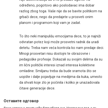
određeno, pogotovo ako poslodavac ima dobar
razlog zbog toga. Vaše nije da se bavite politikom na
grbači dece, nego da predajete u prosveti onim
planom i programom koji vam je zadat.
To što neki manipulišu emocijama dece, to je najniži
odvratan potez koji može prosvetni radnik da uradi
detetu. Treba nam veća kontrola ko nam predaje deci.
Mnogi prosvetari nisu dostojni te obrazovne i
pedagoške profesije. Dokazali su svojim delima da su
im lični politički interesi iznad interesa kolektivne
omladine. Smiljanu treba da bude sramota što se
uopšte i dalje pojavljuje na medijima da kuka, umesto
da shvati koje zlo je počinila i koliko je unazadovala
čitave generacije dece.
Оставите одговор
Ваша адреса е-поште неће бити објављена.
Неопходна поља су