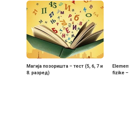
Магија позоришта – тест (5, 6, 7 и
Element
8. разред)
fizike –