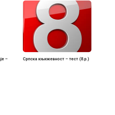
nje –
Српска књижевност – тест (8.р.)