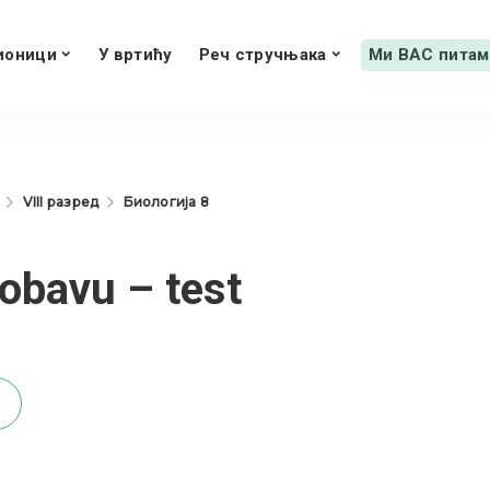
ионици
У вртићу
Реч стручњака
Ми ВАС питам
VIII разред
Биологија 8
obavu – test