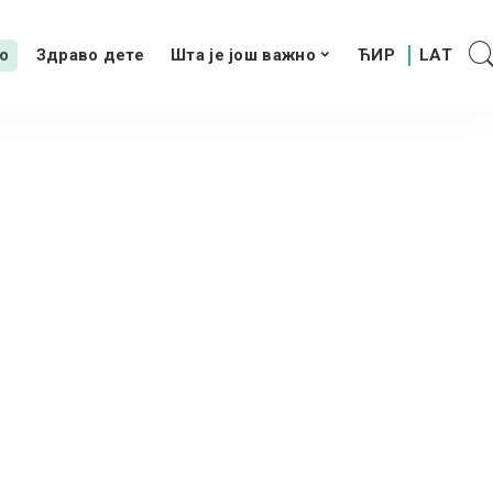
о
Здраво дете
Шта је још важно