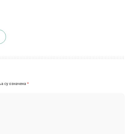
а су означена
*