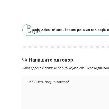
Dodaj Zelenu učionicu kao omiljeni izvor na Google-u
Напишите одговор
Ваша адреса е-поште неће бити објављена.
Неопходна пољ