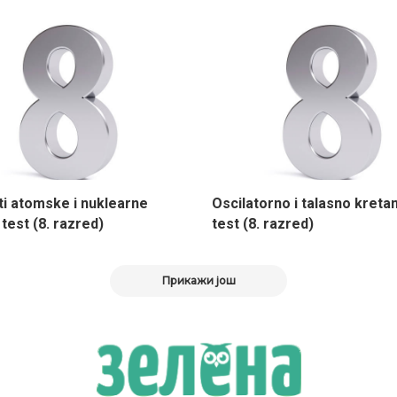
i atomske i nuklearne
Oscilatorno i talasno kreta
 test (8. razred)
test (8. razred)
Прикажи још