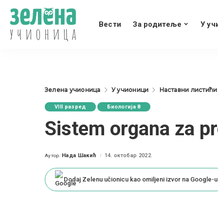
Вести
За родитеље
У уч
Зелена учионица
У учионици
Наставни листићи
VIII разред
Биологија 8
Sistem organa za pr
Нада Шакић
14. октобар 2022.
Аутор:
Posted
by
Dodaj Zelenu učionicu kao omiljeni izvor na Google-u