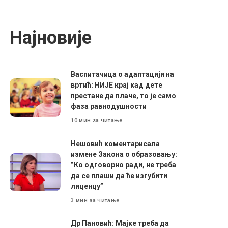
Најновије
Васпитачица о адаптацији на
вртић: НИЈЕ крај кад дете
престане да плаче, то је само
фаза равнодушности
10 мин за читање
Нешовић коментарисала
измене Закона о образовању:
”Ко одговорно ради, не треба
да се плаши да ће изгубити
лиценцу”
3 мин за читање
Др Пановић: Мајке треба да