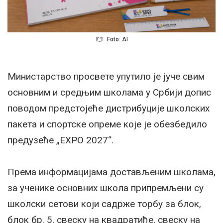
Foto: AI
Министарство просвете упутило је јуче свим
основним и средњим школама у Србији допис
поводом предстојеће дистрибуције школских
пакета и спортске опреме које је обезбедило
предузеће „EXPO 2027“.
Према информацијама достављеним школама,
за ученике основних школа припремљени су
школски сетови који садрже торбу за блок,
блок бр. 5, свеску на квадратиће, свеску на