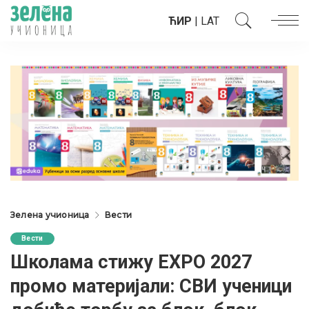
ЋИР
|
LAT
Зелена учионица
Вести
Вести
Школама стижу EXPO 2027
промо материјали: СВИ ученици