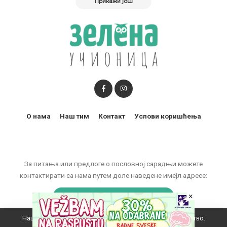
Прикажи још
О нама
Наш тим
Контакт
Услови коришћења
За питања или предлоге о пословној сарадњи можете
контактирати са нама путем доле наведене имејл адресе:
×
marketing@zelenaucionica.com
Наш вебсајт користи колачиће да побољша ваше искуство.