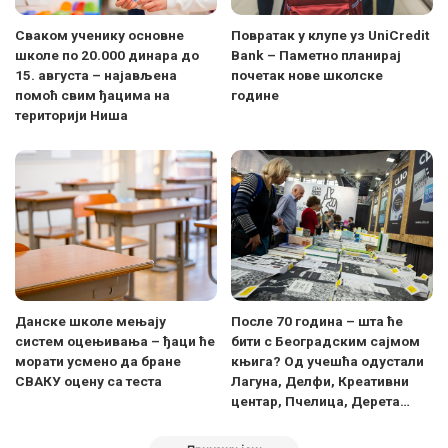
Сваком ученику основне
Поврaтак у клупе уз UniCredit
школе по 20.000 динара до
Bank – Паметно планирај
15. августа – најављена
почетак нове школске
помоћ свим ђацима на
године
територији Ниша
Данске школе мењају
После 70 година – шта ће
систем оцењивања – ђаци ће
бити с Београдским сајмом
морати усмено да бране
књига? Од учешћа одустали
СВАКУ оцену са теста
Лагуна, Делфи, Креативни
центар, Пчелица, Дерета…