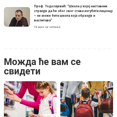
Проф. Тодосијевић: ”Школа у којој наставник
страхује да ће због свог става изгубити лиценцу
– не може бити школа која образује и
васпитава”
14 мин за читање
Можда ће вам се
свидети