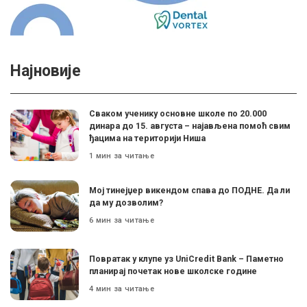
Најновије
Сваком ученику основне школе по 20.000
динара до 15. августа – најављена помоћ свим
ђацима на територији Ниша
1 мин за читање
Мој тинејџер викендом спава до ПОДНЕ. Да ли
да му дозволим?
6 мин за читање
Поврaтак у клупе уз UniCredit Bank – Паметно
планирај почетак нове школске године
4 мин за читање