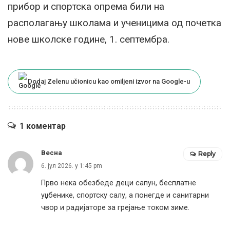
прибор и спортска опрема били на
располагању школама и ученицима од почетка
нове школске године, 1. септембра.
Dodaj Zelenu učionicu kao omiljeni izvor na Google-u
1 коментар
Весна
Reply
6. јул 2026. у 1:45 pm
Прво нека обезбеде деци сапун, бесплатне
уџбенике, спортску салу, а понегде и санитарни
чвор и радијаторе за грејање током зиме.