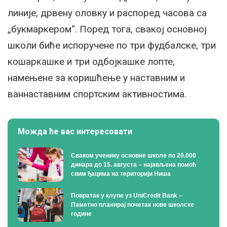
линије, дрвену оловку и распоред часова са
„букмаркером“. Поред тога, свакој основној
школи биће испоручене по три фудбалске, три
кошаркашке и три одбојкашке лопте,
намењене за коришћење у наставним и
ваннаставним спортским активностима.
Можда ће вас интересовати
Сваком ученику основне школе по 20.000
динара до 15. августа – најављена помоћ
свим ђацима на територији Ниша
Поврaтак у клупе уз UniCredit Bank –
Паметно планирај почетак нове школске
године