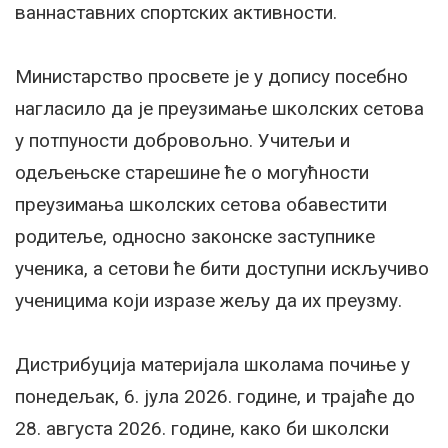
ваннаставних спортских активности.
Министарство просвете је у допису посебно
нагласило да је преузимање школских сетова
у потпуности добровољно. Учитељи и
одељењске старешине ће о могућности
преузимања школских сетова обавестити
родитеље, односно законске заступнике
ученика, а сетови ће бити доступни искључиво
ученицима који изразе жељу да их преузму.
Дистрибуција материјала школама почиње у
понедељак, 6. јула 2026. године, и трајаће до
28. августа 2026. године, како би школски