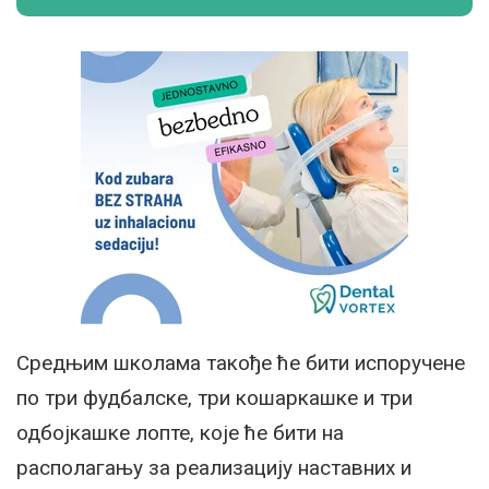
Средњим школама такође ће бити испоручене
по три фудбалске, три кошаркашке и три
одбојкашке лопте, које ће бити на
располагању за реализацију наставних и