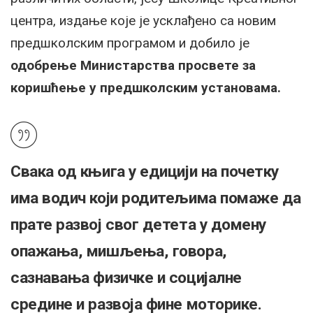
центра, издање које је усклађено са новим
предшколским програмом и добило је
одобрење Министарства просвете за
коришћење у предшколским установама.
Свака од књига у едицији на почетку
има водич који родитељима помаже да
прате развој свог детета у домену
опажања, мишљења, говора,
сазнавања физичке и социјалне
средине и развоја фине моторике.