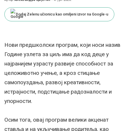
Posted
by
Dodaj Zelenu učionicu kao omiljeni izvor na Google-u
Нови предшколски програм, који носи назив
Године узлета за циљ има да код деце у
најранијем узрасту развије способност за
целоживотно учење, а кроз стицање
самопоуздања, развој креативности,
истрајности, подстицање радозналости и
упорности.
Осим тога, овај програм велики акценат
ставља и на укључивање родитеља, као