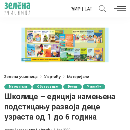
ЋИР
|
LAT
Зелена учионица
У вртићу
Материјали
Материјали
Образовање
Вести
У вртићу
Школице – едиција намењена
подстицању развоја деце
узраста од 1 до 6 година
Александра Цвјетић
4. јун 2020.
Аутор: