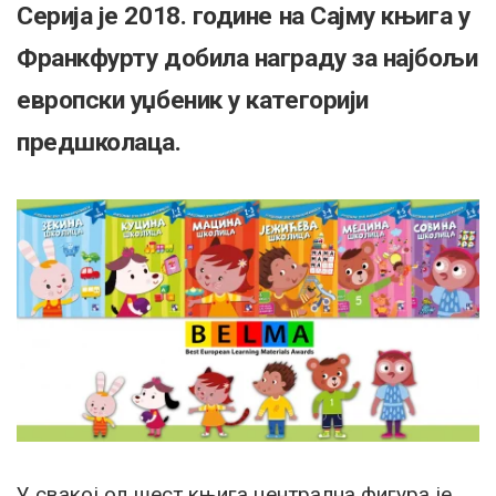
Серија је 2018. године на Сајму књига у
Франкфурту добила награду за најбољи
европски уџбеник у категорији
предшколаца.
У свакој од шест књига централна фигура је