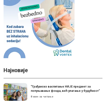
Најновије
”Грађанско васпитање НИЈЕ предмет за
попуњавање фонда, већ улагање у будућност”
8 мин за читање