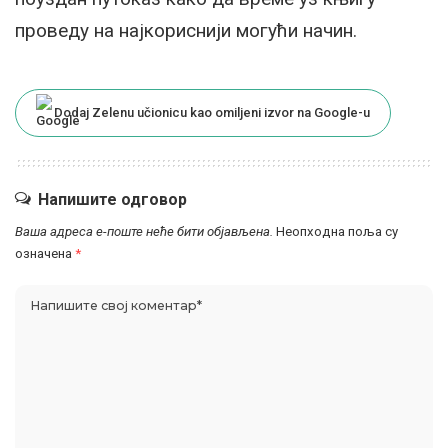
проведу на најкориснији могући начин.
Dodaj Zelenu učionicu kao omiljeni izvor na Google-u
Напишите одговор
Ваша адреса е-поште неће бити објављена.
Неопходна поља су
означена
*