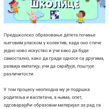
Предшколско образовање детета почиње
његовим уласком у колектив, када оно стиче
једно ново искуство и учи како да буде
самостално, како да гради односе са другима,
развија емпатију, учи да сарађује, поштује
различитости.
У том процесу неопходна му је подршка
родитеља и васпитача, а њима, опет,
одговарајући образовни материјал за рад са