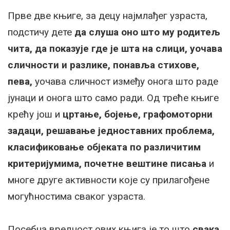
Прве две књиге, за децу најмлађег узраста,
подстичу дете
да слуша оно што му родитељ
чита, да показује где је шта на слици, уочава
сличности и разлике, понавља стихове,
пева,
уочава сличност између онога што раде
јунаци и онога што само ради. Од треће књиге
крећу још и
цртање, бојење, графомоторни
задаци, решавање једноставних проблема,
класификовање објеката по различитим
критеријумима, почетне вештине писања
и
многе друге активности које су прилагођене
могућностима сваког узраста.
Посебна вредност ових књига је то што
свака