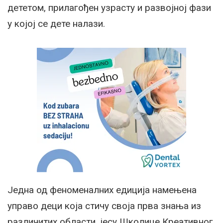
дететом, прилагођен узрасту и развојној фази
у којој се дете налази.
Једна од феноменалних едиција намењена
управо деци која стичу своја прва знања из
различитих области, јесу Школице Креативног