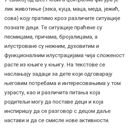
лик животиње (зека, куца, маца, меда, јежић,
сова) коју пратимо кроз различите ситуације
познате деци. Те ситуације праћене су
песмицама, причама, бројалицама, а
илустроване су нежним, духовитим и
функционалним илустрацијама чија сложеност
расте из књиге у књигу. На текстове се
наслањају задаци за дете који одговарају
његовим потребама и интересовањима у том
узрасту, као и различита питања која
родитељи могу да поставе деци и која
инспиришу да се разговор с децом даље
настави и да се смисле нове активности.