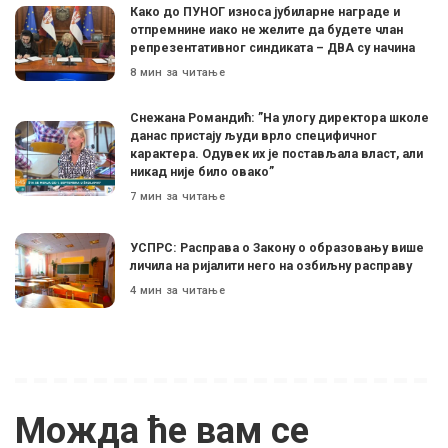
Како до ПУНОГ износа јубиларне награде и
отпремнине иако не желите да будете члан
репрезентативног синдиката – ДВА су начина
8 мин за читање
Снежана Романдић: ”На улогу директора школе
данас пристају људи врло специфичног
карактера. Одувек их је постављала власт, али
никад није било овако”
7 мин за читање
УСПРС: Расправа о Закону о образовању више
личила на ријалити него на озбиљну расправу
4 мин за читање
Можда ће вам се