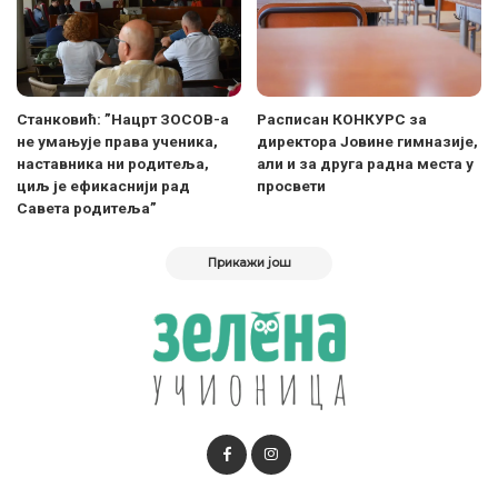
Станковић: ”Нацрт ЗОСОВ-а
Расписан КОНКУРС за
не умањује права ученика,
директора Јовине гимназије,
наставника ни родитеља,
али и за друга радна места у
циљ је ефикаснији рад
просвети
Савета родитеља”
Прикажи још