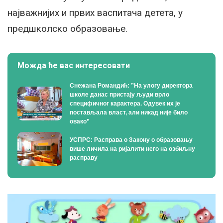
најважнијих и првих васпитача детета, у
предшколско образовање.
Можда ће вас интересовати
Снежана Романдић: ”На улогу директора
школе данас пристају људи врло
специфичног карактера. Одувек их је
постављала власт, али никад није било
овако”
УСПРС: Расправа о Закону о образовању
више личила на ријалити него на озбиљну
расправу