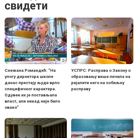
свидети
Снежана Романдић: ”На
УСПРС: Расправа о Закону о
улогу директора школе
образовању више личила на
данас пристају људи врло
ријалити него на озбиљну
специфичног карактера.
расправу
Одувек их је постављала
власт, али никад није било
овако”