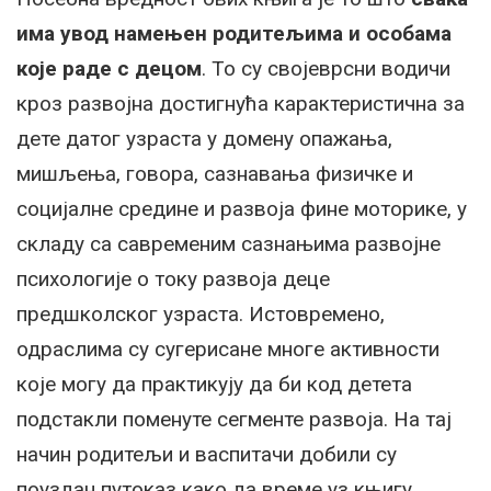
има увод намењен родитељима и особама
које раде с децом
. То су својеврсни водичи
кроз развојна достигнућа карактеристична за
дете датог узраста у домену опажања,
мишљења, говора, сазнавања физичке и
социјалне средине и развоја фине моторике, у
складу са савременим сазнањима развојне
психологије о току развоја деце
предшколског узраста. Истовремено,
одраслима су сугерисане многе активности
које могу да практикују да би код детета
подстакли поменуте сегменте развоја. На тај
начин родитељи и васпитачи добили су
поуздан путоказ како да време уз књигу