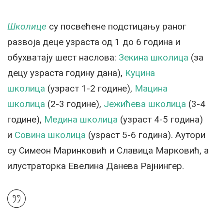
Школице
су посвећене подстицању раног
развоја деце узраста од 1 до 6 година и
обухватају шест наслова:
Зекина школица
(за
децу узраста годину дана),
Куцина
школица
(узраст 1-2 године),
Мацина
школица
(2-3 године),
Јежићева школица
(3-4
године),
Медина школица
(узраст 4-5 година)
и
Совина школица
(узраст 5-6 година). Аутори
су Симеон Маринковић и Славица Марковић, а
илустраторка Евелина Данева Рајнингер.