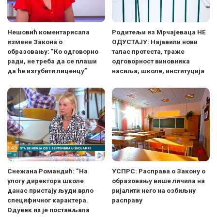
Нешовић коментарисала
Родитељи из Мрчајеваца НЕ
измене Закона о
ОДУСТАЈУ: Најавили нови
образовању: ”Ко одговорно
талас протеста, траже
ради, не треба да се плаши
одговорност виновника
да ће изгубити лиценцу”
насиља, школе, институција
Снежана Романдић: ”На
УСПРС: Расправа о Закону о
улогу директора школе
образовању више личила на
данас пристају људи врло
ријалити него на озбиљну
специфичног карактера.
расправу
Одувек их је постављала