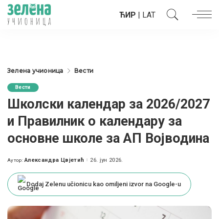
ЋИР
|
LAT
Зелена учионица
Вести
Вести
Школски календар за 2026/2027
и Правилник о календару за
основне школе за АП Војводина
Александра Цвјетић
26. јун 2026.
Аутор:
Posted
by
Dodaj Zelenu učionicu kao omiljeni izvor na Google-u