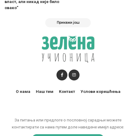
власт, али никад није било
овако”
Прикажи још
О нама
Наш тим
Контакт
Услови коришћења
За питања или предлоге о пословној сарадњи можете
контактирати са нама путем доле наведене имејл адресе: