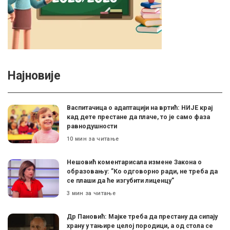
Најновије
Васпитачица о адаптацији на вртић: НИЈЕ крај
кад дете престане да плаче, то је само фаза
равнодушности
10 мин за читање
Нешовић коментарисала измене Закона о
образовању: ”Ко одговорно ради, не треба да
се плаши да ће изгубити лиценцу”
3 мин за читање
Др Пановић: Мајке треба да престану да сипају
храну у тањире целој породици, а од стола се