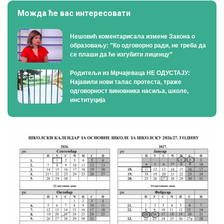
Можда ће вас интересовати
Нешовић коментарисала измене Закона о
образовању: ”Ко одговорно ради, не треба да
се плаши да ће изгубити лиценцу”
Родитељи из Мрчајеваца НЕ ОДУСТАЈУ:
Најавили нови талас протеста, траже
одговорност виновника насиља, школе,
институција