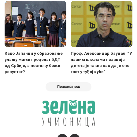
Како Јапанци у образовање
Проф. Александар Бауцал: ”У
улажу мањи проценат БДП
нашим школама позиција
од Србије, а постижу бољи
детета је таква као да је оно
резултат?
гост у туђој кући”
Прикажи још