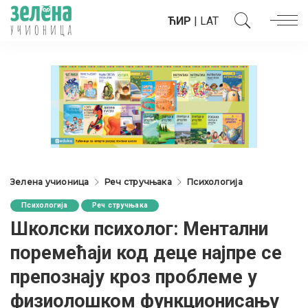
ЋИР
|
LAT
Зелена учионица
Реч стручњака
Психологија
Психологија
Реч стручњака
Школски психолог: Ментални
поремећаји код деце најпре се
препознају кроз проблеме у
физиолошком функционисању