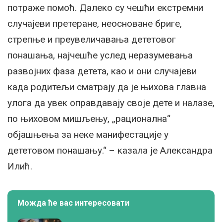
потраже помоћ. Далеко су чешћи екстремни
случајеви претеране, неосноване бриге,
стрепње и преувеличавања дететовог
понашања, најчешће услед неразумевања
развојних фаза детета, као и они случајеви
када родитељи сматрају да је њихова главна
улога да увек оправдавају своје дете и налазе,
по њиховом мишљењу, „рационална“
објашњења за неке манифестације у
дететовом понашању.“ – казала је Александра
Илић.
Можда ће вас интересовати