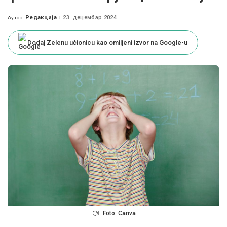
Редакција
23. децембар 2024.
Аутор:
Posted
by
Dodaj Zelenu učionicu kao omiljeni izvor na Google-u
Foto: Canva