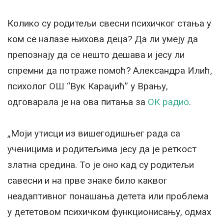
Колико су родитељи свесни психичког стања у
ком се налазе њихова деца? Да ли умеју да
препознају да се нешто дешава и јесу ли
спремни да потраже помоћ? Александра Илић,
психолог ОШ “Вук Караџић” у Врању,
одговарала је на ова питања за
ОК радио
.
„Моји утисци из вишегодишњег рада са
ученицима и родитељима јесу да је реткост
златна средина. То је оно кад су родитељи
савесни и на прве знаке било каквог
неадаптивног понашања детета или проблема
у дететовом психичком функционисању, одмах