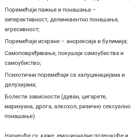
Поремећаји пажње и понашања –
хиперактивност, делинквентно понашање,
агресивност;
Поремећаји исхране – анорексија и булимија;
Самоповређивање, покушаји самоубиства и
самоубиство;
Психотични поремећаји са халуцинацијама и
делузијама;
Болести зависности (дуван, цигарете,
марихуана, дрога, алкохол, ризично сексуално
понашање).
Најчешће су, каже, емоционалне потешкоће и