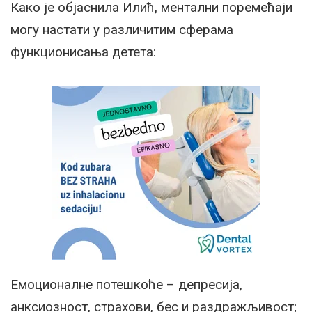
Како је објаснила Илић, ментални поремећаји
могу настати у различитим сферама
функционисања детета:
Емоционалне потешкоће – депресија,
анксиозност, страхови, бес и раздражљивост;