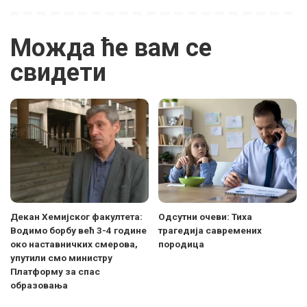
Можда ће вам се
свидети
Декан Хемијског факултета:
Одсутни очеви: Тиха
Водимо борбу већ 3-4 године
трагедија савремених
око наставничких смерова,
породица
упутили смо министру
Платформу за спас
образовања