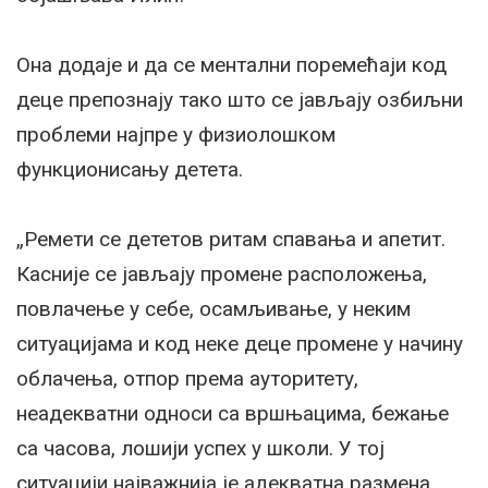
Она додаје и да се ментални поремећаји код
деце препознају тако што се јављају озбиљни
проблеми најпре у физиолошком
функционисању детета.
„Ремети се дететов ритам спавања и апетит.
Касније се јављају промене расположења,
повлачење у себе, осамљивање, у неким
ситуацијама и код неке деце промене у начину
облачења, отпор према ауторитету,
неадекватни односи са вршњацима, бежање
са часова, лошији успех у школи. У тој
ситуацији најважнија је адекватна размена