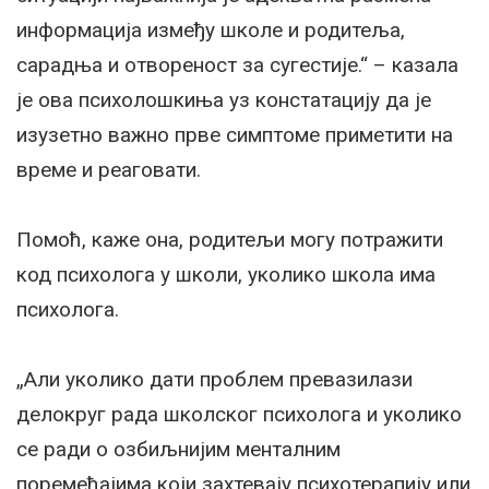
информација између школе и родитеља,
сарадња и отвореност за сугестије.“ – казала
је ова психолошкиња уз констатацију да је
изузетно важно прве симптоме приметити на
време и реаговати.
Помоћ, каже она, родитељи могу потражити
код психолога у школи, уколико школа има
психолога.
„Али уколико дати проблем превазилази
делокруг рада школског психолога и уколико
се ради о озбиљнијим менталним
поремећајима који захтевају психотерапију или