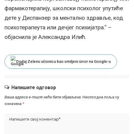
фармакотерапију, школски психолог упутиће
дете у Диспанзер за ментално здравље, код
психотерапеута или дечјег психијатра.“ –
објаснила је Александра Илић.
Dodaj Zelenu učionicu kao omiljeni izvor na Google-u
Напишите одговор
Ваша адреса е-поште неће бити објављена.
Неопходна поља су
означена
*