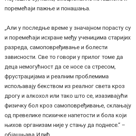
поремећаји пажње и понашања.
„Али у последње време у значајном порасту су
и поремећаји исхране међу ученицима старијих
разреда, самоповређивање и болести
зависности. Све то говори у прилог томе да
деца немогућност да се носе са стресом,
фрустрацијама и реалним проблемима
испољавају бекством из реалног света кроз
дрогу и алкохол или тако што се, изазивајући
физичку бол кроз самоповређивање, склањају
од превелике психичке напетости и бола који
њихов организам није у стању да поднесе.“ –
објашњава Илић.