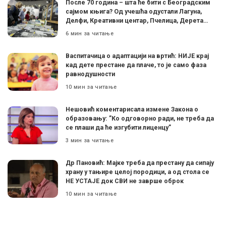
После 70 година – шта ће бити с Београдским
сајмом књига? Од учешћа одустали Лагуна,
Делфи, Креативни центар, Пчелица, Дерета…
6 мин за читање
Васпитачица о адаптацији на вртић: НИЈЕ крај
кад дете престане да плаче, то је само фаза
равнодушности
10 мин за читање
Нешовић коментарисала измене Закона о
образовању: ”Ко одговорно ради, не треба да
се плаши да ће изгубити лиценцу”
3 мин за читање
Др Пановић: Мајке треба да престану да сипају
храну у тањире целој породици, а од стола се
НЕ УСТАЈЕ док СВИ не заврше оброк
10 мин за читање