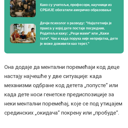
Како су учитељи, професори, научници из
СРБИЈЕ обогатили америчко образовање
Дечји психолог о разводу: ”Најштетнија је
пракса у којој дете постаје посредник.
Родитељи кажу: „Реци мами“ или „Кажи
тати“. Чак и када порука није непријатна, дете
је може доживети као терет.”
Она додаје да ментални поремећаји код деце
настају најчешће у две ситуације: када
механизми одбране код детета „попусте“ или
када дете носи генетске предиспозиције за
неки ментални поремећај, које се под утицајем
срединских „окидача“ покрену или „пробуде“.