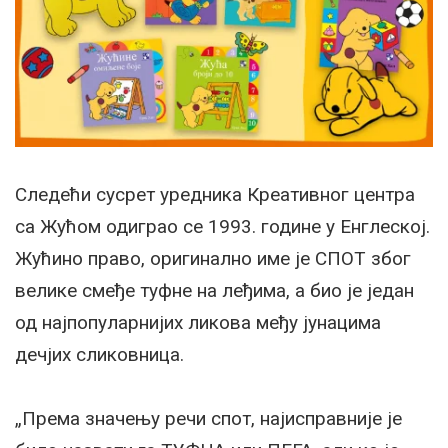
Следећи сусрет уредника Креативног центра
са Жућом одиграо се 1993. године у Енглеској.
Жућино право, оригинално име је СПОТ због
велике смеђе туфне на леђима, а био је један
од најпопуларнијих ликова међу јунацима
дечјих сликовница.
„Према значењу речи спот, најисправније је