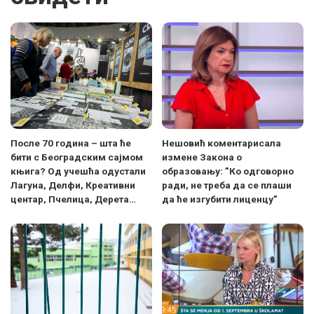
После 70 година – шта ће
Нешовић коментарисала
бити с Београдским сајмом
измене Закона о
књига? Од учешћа одустали
образовању: ”Ко одговорно
Лагуна, Делфи, Креативни
ради, не треба да се плаши
центар, Пчелица, Дерета…
да ће изгубити лиценцу”