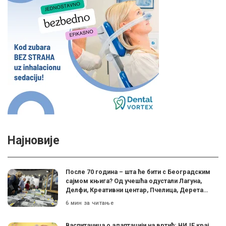
Најновије
После 70 година – шта ће бити с Београдским
сајмом књига? Од учешћа одустали Лагуна,
Делфи, Креативни центар, Пчелица, Дерета…
6 мин за читање
Васпитачица о адаптацији на вртић: НИЈЕ крај