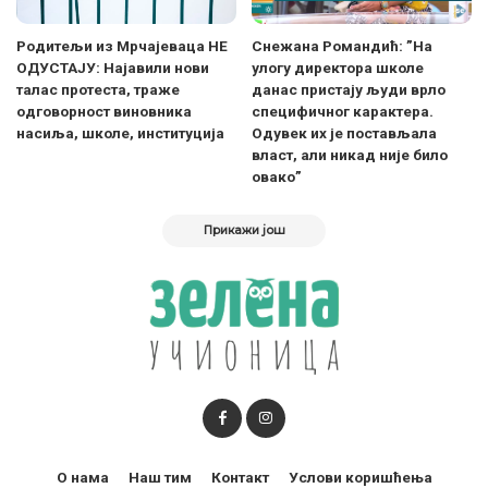
Родитељи из Мрчајеваца НЕ
Снежана Романдић: ”На
ОДУСТАЈУ: Најавили нови
улогу директора школе
талас протеста, траже
данас пристају људи врло
одговорност виновника
специфичног карактера.
насиља, школе, институција
Одувек их је постављала
власт, али никад није било
овако”
Прикажи још
О нама
Наш тим
Контакт
Услови коришћења