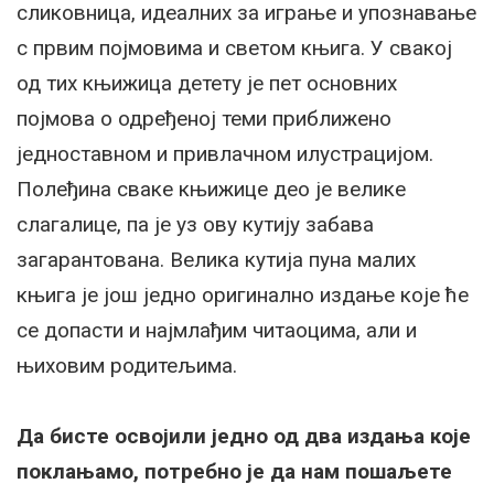
сликовница, идеалних за играње и упознавање
с првим појмовима и светом књига. У свакој
од тих књижица детету је пет основних
појмова о одређеној теми приближено
једноставном и привлачном илустрацијом.
Полеђина сваке књижице део је велике
слагалице, па је уз ову кутију забава
загарантована. Велика кутија пуна малих
књига је још једно оригинално издање које ће
се допасти и најмлађим читаоцима, али и
њиховим родитељима.
Да бисте освојили једно од два издања које
поклањамо, потребно је да нам пошаљете