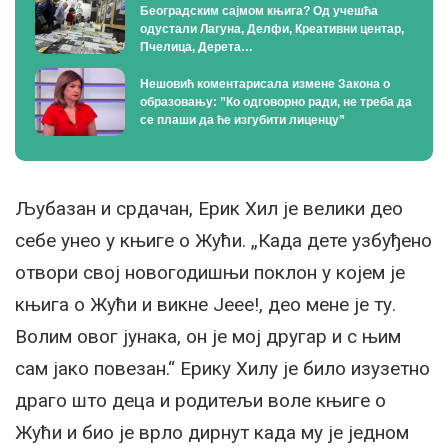
Београдским сајмом књига? Од учешћа
одустали Лагуна, Делфи, Креативни центар,
Пчелица, Дерета…
Нешовић коментарисала измене Закона о
образовању: ”Ко одговорно ради, не треба да
се плаши да ће изгубити лиценцу”
Љубазан и срдачан, Ерик Хил је велики део
себе унео у књиге о Жући. „Када дете узбуђено
отвори свој новогодишњи поклон у којем је
књига о Жући и викне Јеее!, део мене је ту.
Волим овог јунака, он је мој другар и с њим
сам јако повезан.“ Ерику Хилу је било изузетно
драго што деца и родитељи воле књиге о
Жући и био је врло дирнут када му је једном