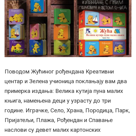
Поводом Жућиног рођендана Креативни
центар и Зелена учионица поклањају вам два
примерка издања: Велика кутија пуна малих
књига, намењена деци у узрасту до три
године. Играчке, Село, Храна, Породица, Парк,
Пријатељи, Плажа, Рођендан и Спавање
наслови су девет малих картонских