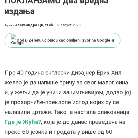
ПОКЛАЊАМО два вредна
издања
Александра Цвјетић
6. август 2020.
Аутор:
Posted
by
Dodaj Zelenu učionicu kao omiljeni izvor na Google-u
Пре 40 година енглески дизајнер Ерик Хил
желео је да напише причу за свог малог сина
и, у жељи да је учини занимљивијом, додао јој
је прозорчиће-преклопе испод којих су се
налазили цртежи. Тако је настала сликовница
Где је Жућа?
, која је до данас преведена на
преко 60 језика и продата у више од 60