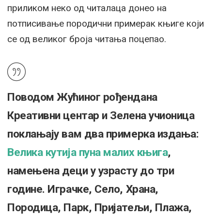
приликом неко од читалаца донео на
потписивање породични примерак књиге који
се од великог броја читања поцепао.
Поводом Жућиног рођендана
Креативни центар и Зелена учионица
поклањају вам два примерка издања:
Велика кутија пуна малих књига
,
намењена деци у узрасту до три
године. Играчке, Село, Храна,
Породица, Парк, Пријатељи, Плажа,