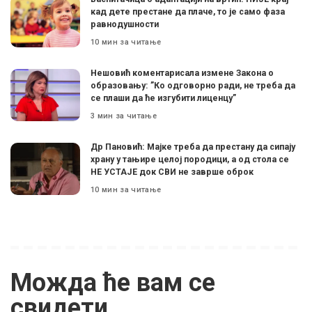
кад дете престане да плаче, то је само фаза
равнодушности
10 мин за читање
Нешовић коментарисала измене Закона о
образовању: ”Ко одговорно ради, не треба да
се плаши да ће изгубити лиценцу”
3 мин за читање
Др Пановић: Мајке треба да престану да сипају
храну у тањире целој породици, а од стола се
НЕ УСТАЈЕ док СВИ не заврше оброк
10 мин за читање
Можда ће вам се
свидети