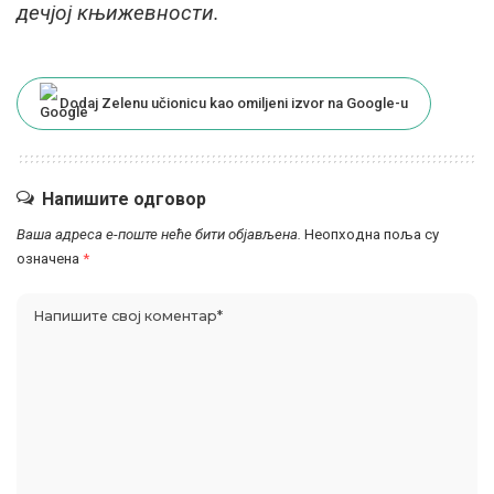
дечјој књижевности.
Dodaj Zelenu učionicu kao omiljeni izvor na Google-u
Напишите одговор
Ваша адреса е-поште неће бити објављена.
Неопходна поља су
означена
*