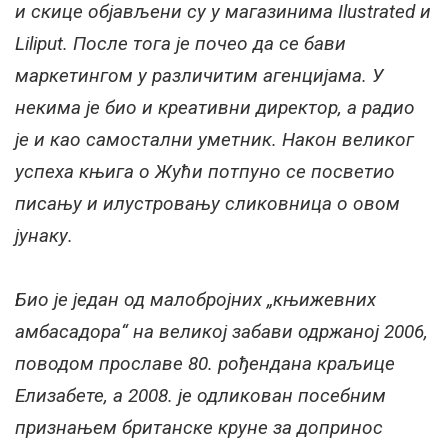
и скице објављени су у магазинима
Ilustrated
и
Liliput. После тога је почео да се бави
маркетингом у различитим агенцијама. У
некима је био и креативни директор, а радио
је и као самостални уметник. Након великог
успеха књига о Жући потпуно се посветио
писању и илустровању сликовница о овом
јунаку.
Био је један од малобројних „књижевних
амбасадора“ на великој забави одржаној 2006,
поводом прославе 80. рођендана краљице
Елизабете, а 2008. је одликован посебним
признањем британске круне за допринос