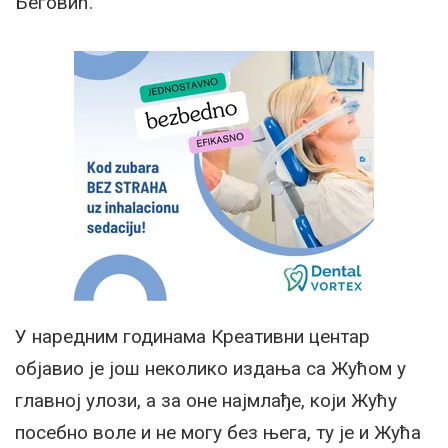
Беговић.
У наредним годинама Креативни центар
објавио је још неколико издања са Жућом у
главној улози, а за оне најмлађе, који Жућу
посебно воле и не могу без њега, ту је и Жућа