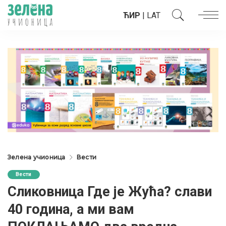
ЋИР
|
LAT
Зелена учионица
Вести
Вести
Сликовница Где је Жућа? слави
40 година, а ми вам