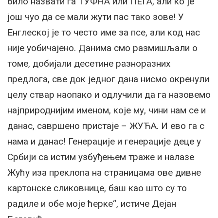
било назвати га ТУФНА или ПЕГА, али ко је
још чуо да се мали жути пас тако зове! У
Енглеској је то често име за псе, али код нас
није уобичајено. Данима смо размишљали о
томе, добијали десетине разноразних
предлога, све док једног дана нисмо окренули
целу ствар наопако и одлучили да га назовемо
најприроднијим именом, које му, чини нам се и
данас, савршено пристаје – ЖУЋА. И ево га с
нама и данас! Генерације и генерације деце у
Србији са истим узбуђењем траже и налазе
Жућу иза преклопа на страницама ове дивне
картонске сликовнице, баш као што су то
радиле и обе моје ћерке“, истиче Дејан