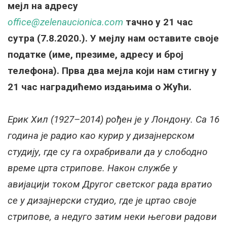
мејл на адресу
office@zelenaucionica.com
тачно у 21 час
сутра (7.8.2020.). У мејлу нам оставите своје
податке (име, презиме, адресу и број
телефона). Прва два мејла који нам стигну у
21 час наградићемо издањима о Жући.
Ерик Хил (1927–2014) рођен је у Лондону. Са 16
година је радио као курир у дизајнерском
студију, где су га охрабривали да у слободно
време црта стрипове. Након службе у
авијацији током Другог светског рада вратио
се у дизајнерски студио, где је цртао своје
стрипове, а недуго затим неки његови радови