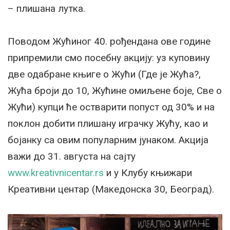
– плишана лутка.
Поводом Жућиног 40. рођендана ове године
припремили смо посебну акцију: уз куповину
две одабране књиге о Жући (Где је Жућа?,
Жућа броји до 10, Жућине омиљене боје, Све о
Жући) купци ће остварити попуст од 30% и на
поклон добити плишану играчку Жућу, као и
бојанку са овим популарним јунаком. Акција
важи до 31. августа на сајту
www.kreativnicentar.rs
и у Клубу књижари
Креативни центар (Македонска 30, Београд).