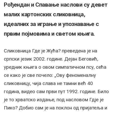
Рођендан и Спавање наслови су девет
малих картонских сликовница,
идеалних за играње и упознавање с
првим појмовима и светом књига.
Сликовница Где је Жућа? преведена је на
српски језик 2002. године. Дејан Беговић,
уредник књига о овом симпатичном псу, сећа
се како је све почело: „Ову феноменалну
сликовницу, чија слава не тамни већ 40
година, видео сам први пут 1992. године. Било
је то хрватско издање, под насловом Гдје је
Пико? Добио сам је на поклон од пријатеља и