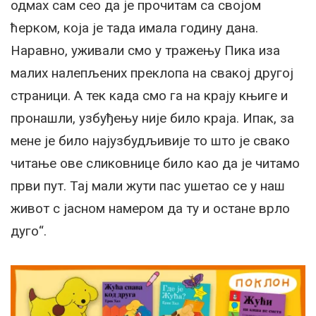
одмах сам сео да је прочитам са својом
ћерком, која је тада имала годину дана.
Наравно, уживали смо у тражењу Пика иза
малих налепљених преклопа на свакој другој
страници. А тек када смо га на крају књиге и
пронашли, узбуђењу није било краја. Ипак, за
мене је било најузбудљивије то што је свако
читање ове сликовнице било као да је читамо
први пут. Тај мали жути пас ушетао се у наш
живот с јасном намером да ту и остане врло
дуго“.