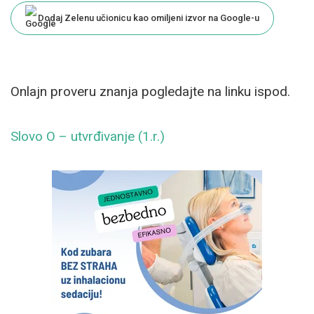
Dodaj Zelenu učionicu kao omiljeni izvor na Google-u
Onlajn proveru znanja pogledajte na linku ispod.
Slovo O – utvrđivanje (1.r.)