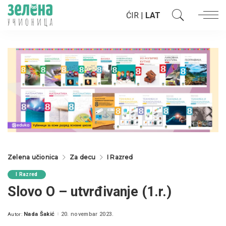
ĆIR
|
LAT
Zelena učionica
Za decu
I Razred
I Razred
Slovo O – utvrđivanje (1.r.)
Nada Šakić
20. novembar 2023.
Autor:
Posted
by