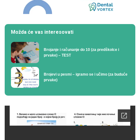
Možda će vas interesovati
Brojanje i računanje do 10 (za predškolce i
prvake) – TEST
Brojevi u pesmi – igramo se i učimo (za buduće
prvake)