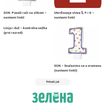
SON: Poveži reči sa slikom –
Utvrđivanje slova Š, P i G –
nastavni listić
nastavni listić
Linija i duž – kontrolna vežba
(prvi razred)
SON – Snalazimo se u vremenu
(nastavni listić)
Prikaži još