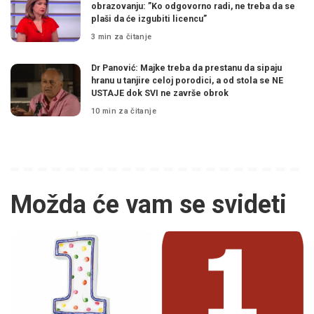
obrazovanju: ”Ko odgovorno radi, ne treba da se
plaši da će izgubiti licencu”
3 min za čitanje
Dr Panović: Majke treba da prestanu da sipaju
hranu u tanjire celoj porodici, a od stola se NE
USTAJE dok SVI ne završe obrok
10 min za čitanje
Možda će vam se svideti