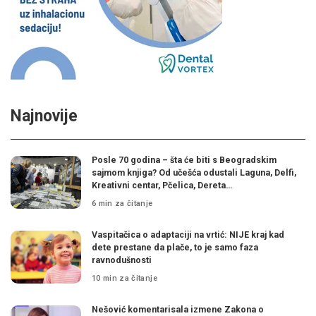
Najnovije
Posle 70 godina – šta će biti s Beogradskim
sajmom knjiga? Od učešća odustali Laguna, Delfi,
Kreativni centar, Pčelica, Dereta…
6 min za čitanje
Vaspitačica o adaptaciji na vrtić: NIJE kraj kad
dete prestane da plače, to je samo faza
ravnodušnosti
10 min za čitanje
Nešović komentarisala izmene Zakona o