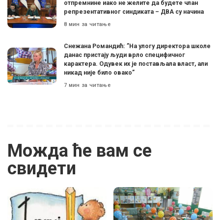
отпремнине иако не желите да будете члан
репрезентативног синдиката – ДВА су начина
8 мин за читање
Снежана Романдић: ”На улогу директора школе
данас пристају људи врло специфичног
карактера. Одувек их је постављала власт, али
никад није било овако”
7 мин за читање
Можда ће вам се
свидети