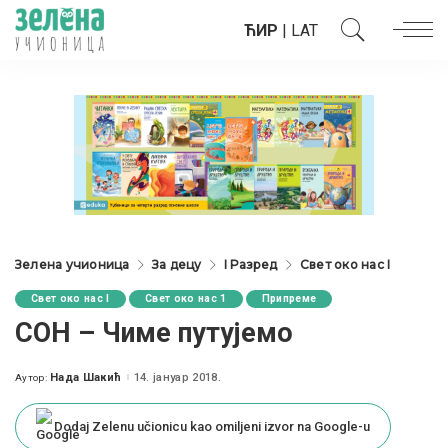
ЋИР
|
LAT
Зелена учионица
За децу
I Разред
Свет око нас I
Свет око нас I
Свет око нас 1
Припреме
СОН – Чиме путујемо
Нада Шакић
14. јануар 2018.
Аутор:
Posted
by
Dodaj Zelenu učionicu kao omiljeni izvor na Google-u