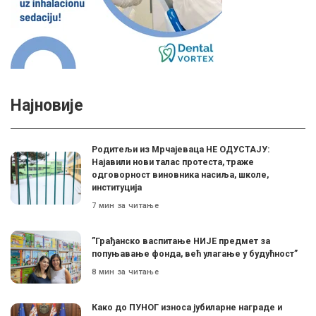
Најновије
Родитељи из Мрчајеваца НЕ ОДУСТАЈУ:
Најавили нови талас протеста, траже
одговорност виновника насиља, школе,
институција
7 мин за читање
”Грађанско васпитање НИЈЕ предмет за
попуњавање фонда, већ улагање у будућност”
8 мин за читање
Како до ПУНОГ износа јубиларне награде и