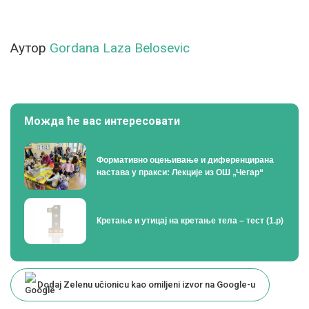
Аутор
Gordana Laza Belosevic
Можда ће вас интересовати
Формативно оцењивање и диференцирана
настава у пракси: Лекције из ОШ „Чегар“
Кретање и утицај на кретање тела – тест (1.р)
Dodaj Zelenu učionicu kao omiljeni izvor na Google-u