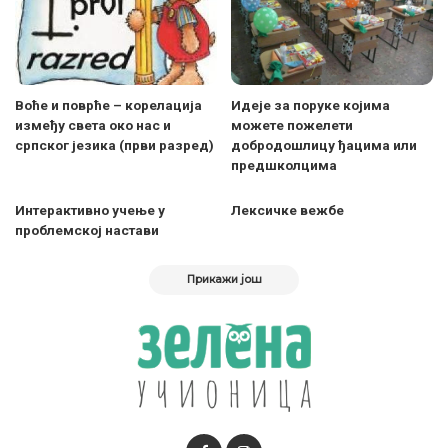
Воће и поврће – корелација
Идеје за поруке којима
између света око нас и
можете пожелети
српског језика (први разред)
добродошлицу ђацима или
предшколцима
Интерактивно учење у
Лексичке вежбе
проблемској настави
Прикажи још