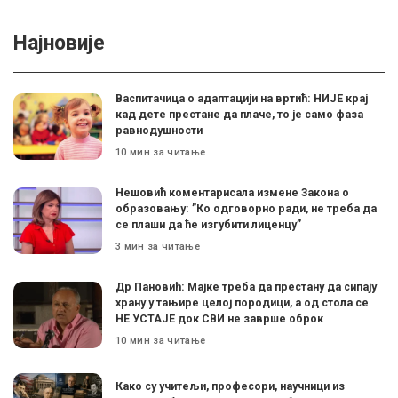
Најновије
Васпитачица о адаптацији на вртић: НИЈЕ крај
кад дете престане да плаче, то је само фаза
равнодушности
10 мин за читање
Нешовић коментарисала измене Закона о
образовању: ”Ко одговорно ради, не треба да
се плаши да ће изгубити лиценцу”
3 мин за читање
Др Пановић: Мајке треба да престану да сипају
храну у тањире целој породици, а од стола се
НЕ УСТАЈЕ док СВИ не заврше оброк
10 мин за читање
Како су учитељи, професори, научници из