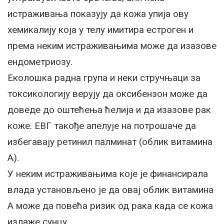
истраживања показују да кожа упија ову
хемикалију која у телу имитира естроген и
према неким истраживањима може да изазове
ендометриозу.
Еколошка радна група и неки стручњаци за
токсикологију верују да оксибензон може да
доведе до оштећења ћелија и да изазове рак
коже. ЕВГ такође апелује на потрошаче да
избегавају ретинил палминат (облик витамина
А).
У неким истраживањима које је финансирала
влада установљено је да овај облик витамина
А може да повећа ризик од рака када се кожа
излаже сунцу.