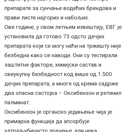
препарате за сунчање водећих брендова и
прави листе најгорих и набољих.
Ове године, у свом летњем извештају, ЕВГ је
установила да готово 73 одсто дечјих
препарата који се могу наћи на тржишту није
безбедна како се наводи. Они су тестирали
заштитне факторе, хемијски састав и
свеукупну безбедност код више од 1.500
дечјих препарата, а многе од крема садрже
два опасна састојка – Оксибензон и ретинил
палминат.
Оксибензон је органско једињење чија је
примарна функција да апсорбује
ултраљубичасто зрачење, али нека