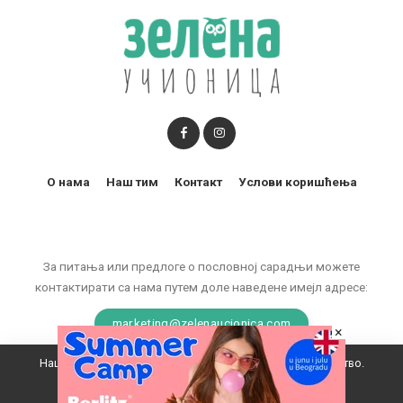
О нама
Наш тим
Контакт
Услови коришћења
За питања или предлоге о пословној сарадњи можете
контактирати са нама путем доле наведене имејл адресе:
marketing@zelenaucionica.com
×
Наш вебсајт користи колачиће да побољша ваше искуство.
© 2011-2024 Copyright by Zelena učionica. All Rights reserved.
Прихватам