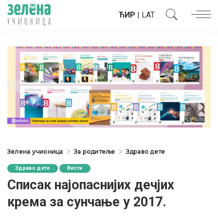
ЋИР
|
LAT
Зелена учионица
За родитеље
Здраво дете
Здраво дете
Вести
Списак најопаснијих дечјих
крема за сунчање у 2017.