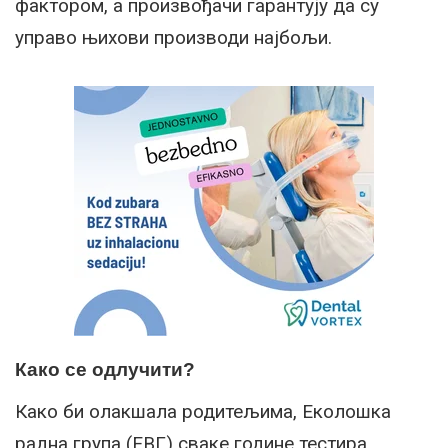
фактором, а произвођачи гарантују да су
управо њихови производи најбољи.
Како се одлучити?
Како би олакшала родитељима, Еколошка
радна група (ЕВГ) сваке године тестира