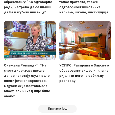
образовању: ”Ко одговорно
талас протеста, траже
ради, не треба да се плаши
одговорност виновника
да ће изгубити лиценцу”
насиља, школе, институција
Снежана Романдић: ”На
УСПРС: Расправа о Закону о
улогу директора школе
образовању више личила на
данас пристају људи врло
ријалити него на озбиљну
специфичног карактера.
расправу
Одувек их је постављала
власт, али никад није било
овако”
Прикажи још