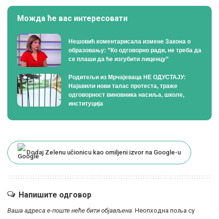
Можда ће вас интересовати
Нешовић коментарисала измене Закона о
образовању: ”Ко одговорно ради, не треба да
се плаши да ће изгубити лиценцу”
Родитељи из Мрчајеваца НЕ ОДУСТАЈУ:
Најавили нови талас протеста, траже
одговорност виновника насиља, школе,
институција
Dodaj Zelenu učionicu kao omiljeni izvor na Google-u
Напишите одговор
Ваша адреса е-поште неће бити објављена.
Неопходна поља су