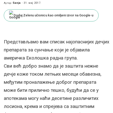
Sanja
31. мај 2017.
Аутор:
Posted
by
Dodaj Zelenu učionicu kao omiljeni izvor na Google-u
Представљамо вам списак најопаснијих дечјих
препарата за сунчање који је објавила
америчка Еколошка радна група.
Сви већ добро знамо да је заштита нежне
дечје коже током летњих месеци обавезна,
међутим проналажење доброг препарата
може бити прилично тешко, будући да се у
апотекама могу наћи десетине различитих
лосиона, крема и спрејева са заштитним