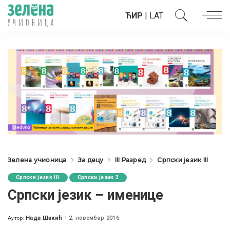
ЋИР
|
LAT
Зелена учионица
За децу
III Разред
Српски језик III
Српски језик III
Српски језик 3
Српски језик – именице
Нада Шакић
2. новембар 2016.
Аутор:
Posted
by