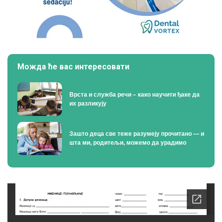
Можда ће вас интересовати
Врста и служба речи – како научити ђаке да
их разликују
Зашто деца све теже разумеју прочитано — и
шта ми, родитељи, можемо да урадимо