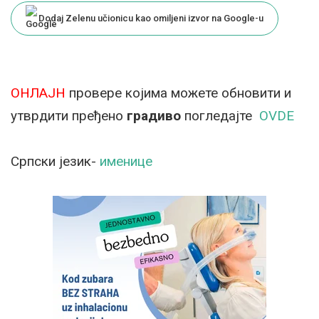
Dodaj Zelenu učionicu kao omiljeni izvor na Google-u
ОНЛАЈН
провере којима можете обновити и
утврдити пређено
градиво
погледајте
OVDE
Српски језик-
именице