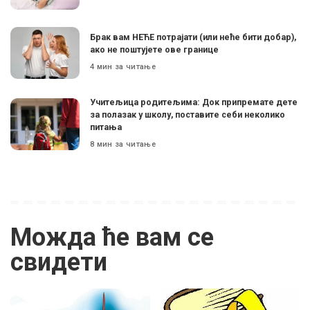
Брак вам НЕЋЕ потрајати (или неће бити добар),
ако не поштујете ове границе
4 мин за читање
Учитељица родитељима: Док припремате дете
за полазак у школу, поставите себи неколико
питања
8 мин за читање
Можда ће вам се
свидети