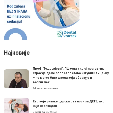
Најновије
Проф. Тодосијевић: ”Школа у којој наставник
страхује да ће због свог става изгубити лиценцу
– не може бити школа која образује и
васпитава”
14 мин за читање
Ево које ризике царски рез носи за ДЕТЕ, ако
није неопходан
7 мин за читање