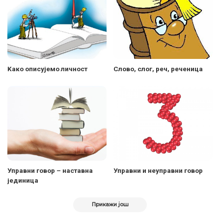
Kaко описујемо личност
Слово, слог, реч, реченица
Управни говор – наставна
Управни и неуправни говор
јединица
Прикажи још