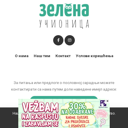
О нама
Наш тим
Контакт
Услови коришћења
За питања или предлоге о пословној сарадњи можете
контактирати са нама путем доле наведене имејл адресе:
marketing@zelenaucionica.com
×
Наш вебсајт користи колачиће да побољша ваше искуство.
© 2011-2024 Copyright by Zelena učionica. All Rights reserved.
Прихватам