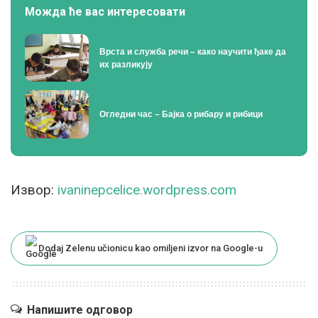
Можда ће вас интересовати
Врста и служба речи – како научити ђаке да
их разликују
Огледни час – Бајка о рибару и рибици
Извор:
ivaninepcelice.wordpress.com
Dodaj Zelenu učionicu kao omiljeni izvor na Google-u
Напишите одговор