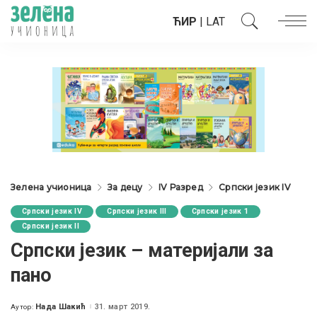
ЋИР
|
LAT
Зелена учионица
За децу
IV Разред
Српски језик IV
Српски језик IV
Српски језик III
Српски језик 1
Српски језик II
Српски језик – материјали за
пано
Нада Шакић
31. март 2019.
Аутор:
Posted