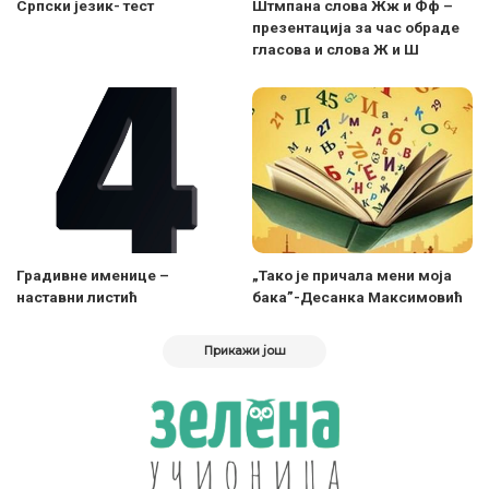
Српски језик- тест
Штмпана слова Жж и Фф –
презентација за час обраде
гласова и слова Ж и Ш
Градивне именице –
„Тако је причала мени моја
наставни листић
бака”-Десанка Максимовић
Прикажи још