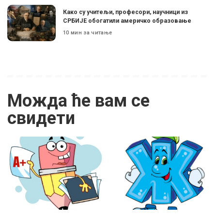
Како су учитељи, професори, научници из
СРБИЈЕ обогатили америчко образовање
10 мин за читање
Можда ће вам се
свидети