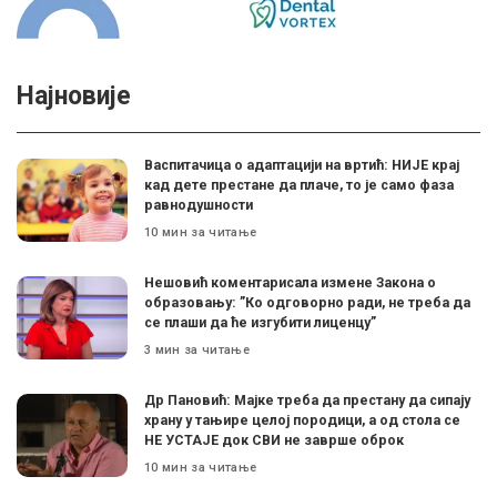
Најновије
Васпитачица о адаптацији на вртић: НИЈЕ крај
кад дете престане да плаче, то је само фаза
равнодушности
10 мин за читање
Нешовић коментарисала измене Закона о
образовању: ”Ко одговорно ради, не треба да
се плаши да ће изгубити лиценцу”
3 мин за читање
Др Пановић: Мајке треба да престану да сипају
храну у тањире целој породици, а од стола се
НЕ УСТАЈЕ док СВИ не заврше оброк
10 мин за читање