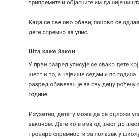
припремите и објасните им да није ништ
Када се све ово обави, поново се одлаз
дете спремно за упис.
Шта каже Закон
У први разред уписује се свако дете к
шест и по, а највише седам и по година.
разред обавезан је за сву децу рођену 
године.
Изузетно, детету може да се одложи упи
законом. Дете које има од шест до шест
провере спремности за полазак у школу