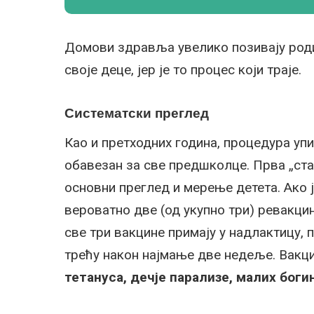
Домови здравља увелико позивају род
своје деце, јер је то процес који траје.
Систематски преглед
Као и претходних година, процедура уп
обавезан за све предшколце. Прва „ста
основни преглед и мерење детета. Ако ј
вероватно две (од укупно три) ревакцин
све три вакцине примају у надлактицу, п
трећу након најмање две недеље. Вакци
тетануса, дечје парализе, малих боги