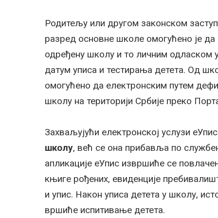
Родитељу или другом законском заступн
разред основне школе омогућено је да 
одређену школу и то личним одласком 
датум уписа и тестирања детета. Од шк
омогућено да електронским путем дефи
школу на територији Србије преко Порт
Захваљујући електронској услузи еУпи
школу
, већ се она прибавља по службе
апликације еУпис извршиће се повлачењ
књиге рођених, евиденције пребивалиш
и упис. Након уписа детета у школу, ис
вршиће испитивање детета.