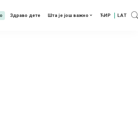
о
Здраво дете
Шта је још важно