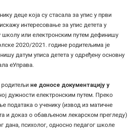
ику деце која су стасала за упис у први
искажу интересовање за упис детета у
у школу или електронским путем дефинишу
олске 2020/2021. године родитељима је
нишу датум уписа детета у одређену основну
ала еУправа.
с родитељи
не доносе документацију у
ној дужности електронским путем. Преко
е података о ученику (извод из матичне
та и доказ о обављеном лекарском прегледу)
тог дана, психолог, односно педагог школе