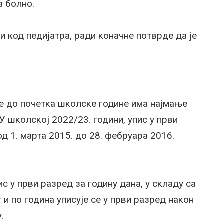
а болно.
и код педијатра, ради коначне потврде да је
оје до почетка школске године има најмање
 У школској 2022/23. години, упис у први
од 1. марта 2015. до 28. фебруара 2016.
с у први разред за годину дана, у складу са
 и по година уписује се у први разред након
.