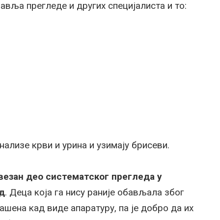
авља прегледе и других специјалиста и то:
ализе крви и урина и узимају брисеви.
везан део систематског прегледа у
д
. Деца која га нису раније обављала због
ашена кад виде апаратуру, па је добро да их