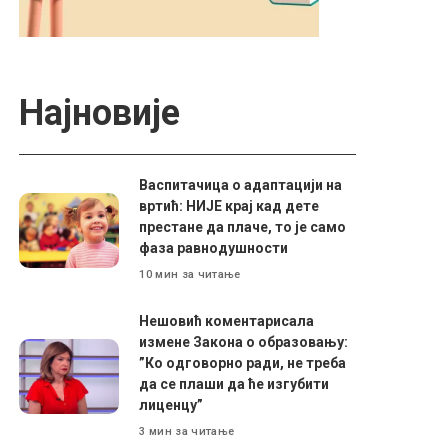
Најновије
Васпитачица о адаптацији на
вртић: НИЈЕ крај кад дете
престане да плаче, то је само
фаза равнодушности
10 мин за читање
Нешовић коментарисала
измене Закона о образовању:
”Ко одговорно ради, не треба
да се плаши да ће изгубити
лиценцу”
3 мин за читање