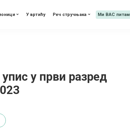
ионици
У вртићу
Реч стручњака
Ми ВАС питам
 упис у први разред
2023