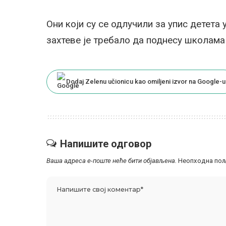
Они који су се одлучили за упис детета 
захтеве је требало да поднесу школама
Dodaj Zelenu učionicu kao omiljeni izvor na Google-u
Напишите одговор
Ваша адреса е-поште неће бити објављена.
Неопходна пољ