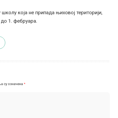
у школу која не припада њиховој територији,
 до 1. фебруара.
а су означена
*