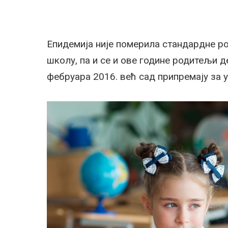
Епидемија није померила стандардне ро
школу, па и се и ове године родитељи де
фебруара 2016. већ сад припремају за 