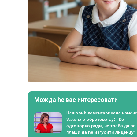
Можда ће вас интересовати
Нешовић коментарисала измен
Закона о образовању: ”Ко
одговорно ради, не треба да се
плаши да ће изгубити лиценцу”