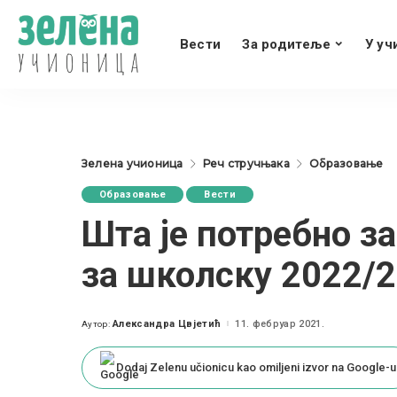
Вести
За родитеље
У уч
Зелена учионица
Реч стручњака
Образовање
Образовање
Вести
Шта је потребно за
за школску 2022/
Александра Цвјетић
11. фебруар 2021.
Аутор:
Posted
by
Dodaj Zelenu učionicu kao omiljeni izvor na Google-u