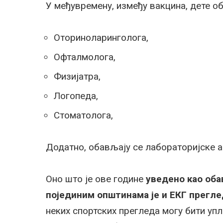
У међувремену, између вакцина, дете об
Оториноларинголога,
Офталмолога,
Физијатра,
Логопеда,
Стоматолога,
Додатно, обављају се лабораторијске ан
Оно што је ове године
уведено као оба
појединим општинама је и ЕКГ прегле
неких спортских прегледа могу бити упл