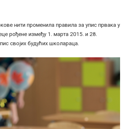
кове нити променила правила за упис првака у
це рођене између 1. марта 2015. и 28.
упис својих будућих школараца.