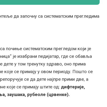
итеље да започну са систематским прегледима
иса почиње систематским прегледом који је
ница“ је изабрани педијатар, где се обавља
е дете у том тренутку здраво, оно прима
е које се примају у овом периоду. Пошто се
репоручује се да дете најпре прими две, а
не које се примају штите од:
дифтерије,
ња, заушака, рубеоле (црвенке).