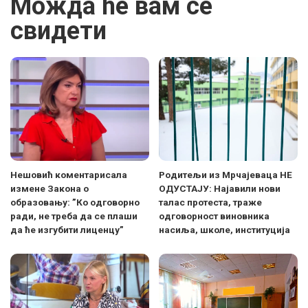
Можда ће вам се
свидети
Нешовић коментарисала
Родитељи из Мрчајеваца НЕ
измене Закона о
ОДУСТАЈУ: Најавили нови
образовању: ”Ко одговорно
талас протеста, траже
ради, не треба да се плаши
одговорност виновника
да ће изгубити лиценцу”
насиља, школе, институција