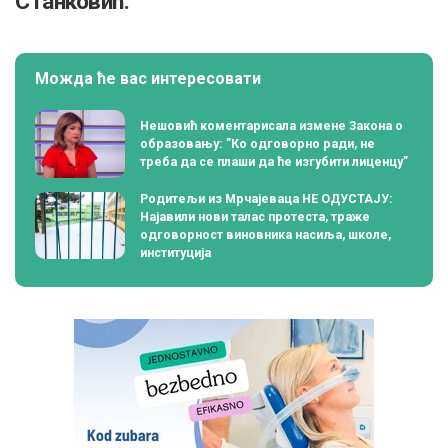
Станковић.
Можда ће вас интересовати
Нешовић коментарисала измене Закона о
образовању: ”Ко одговорно ради, не
треба да се плаши да ће изгубити лиценцу”
Родитељи из Мрчајеваца НЕ ОДУСТАЈУ:
Најавили нови талас протеста, траже
одговорност виновника насиља, школе,
институција