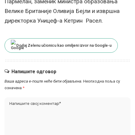
Пармелан, заменик министра образовања
Велике Британије Оливија Бејли и извршна
директорка Уницеф-а Кетрин Расел.
Dodaj Zelenu učionicu kao omiljeni izvor na Google-u
Напишите одговор
Ваша адреса е-поште неће бити објављена.
Неопходна поља су
означена
*