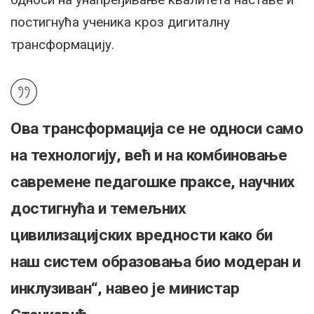
постигнућа ученика кроз дигиталну
трансформацију.
Ова трансформација се не односи само
на технологију, већ и на комбиновање
савремене педагошке праксе, научних
достигнућа и темељних
цивилизацијских вредности како би
наш систем образовања био модеран и
инклузиван“, навео је министар