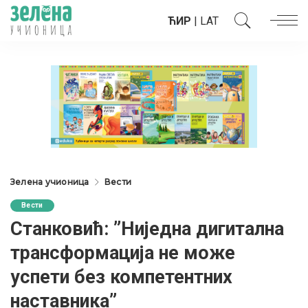
ЋИР
|
LAT
Зелена учионица
Вести
Вести
Станковић: ”Ниједна дигитална
трансформација не може
успети без компетентних
наставника”