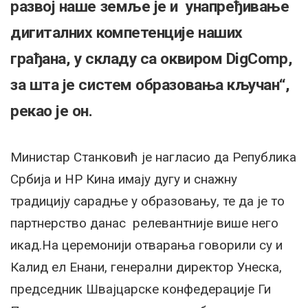
развој наше земље је и унапређивање
дигиталних компетенције наших
грађана, у складу са оквиром DigComp,
за шта је систем образовања кључан“,
рекао је он.
Министар Станковић је нагласио да Република
Србија и НР Кина имају дугу и снажну
традицију сарадње у образовању, те да је то
партнерство данас релевантније више него
икад.На церемонији отварања говорили су и
Калид ел Енани, генерални директор Унеска,
председник Швајцарске конфедерације Ги