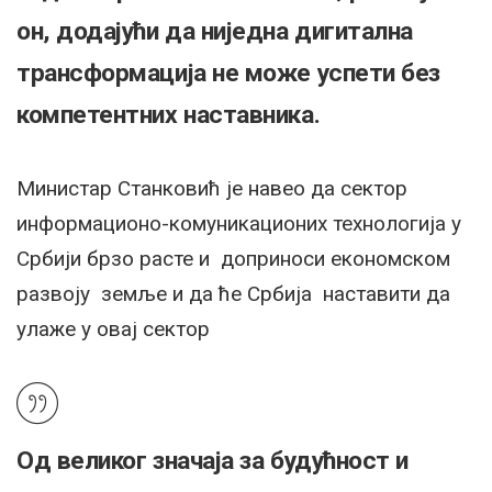
он, додајући да ниједна дигитална
трансформација не може успети без
компетентних наставника.
Министар Станковић је навео да сектор
информационо-комуникационих технологија у
Србији брзо расте и доприноси економском
развоју земље и да ће Србија наставити да
улаже у овај сектор
Од великог значаја за будућност и