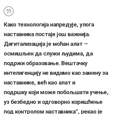
Како технологија напредује, улога
наставника постаје још важнија.
Дигитализација је моћан алат –
осмишљен да служи људима, да
подржи образовање. Вештачку
интелигенцију не видимо као замену за
наставнике, већ као алат и
подршку који може побољшати учење,
уз безбедно и одговорно коришћење
под контролом наставника“, рекао је