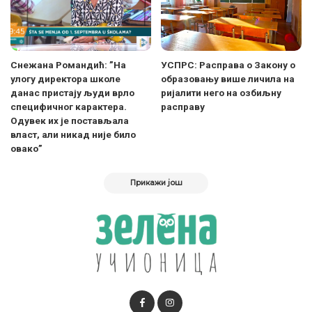
Снежана Романдић: ”На
УСПРС: Расправа о Закону о
улогу директора школе
образовању више личила на
данас пристају људи врло
ријалити него на озбиљну
специфичног карактера.
расправу
Одувек их је постављала
власт, али никад није било
овако”
Прикажи још