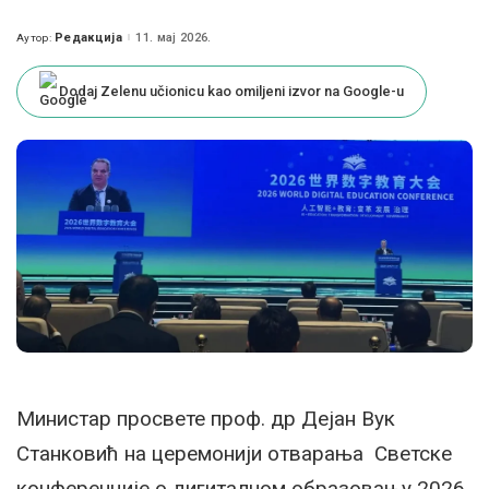
Редакција
11. мај 2026.
Аутор:
Posted
by
Dodaj Zelenu učionicu kao omiljeni izvor na Google-u
Министар просвете проф. др Дејан Вук
Станковић на церемонији отварања Светске
конференције о дигиталном образовању 2026