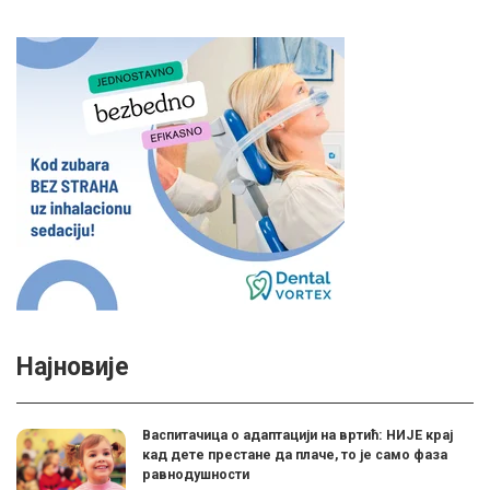
Најновије
Васпитачица о адаптацији на вртић: НИЈЕ крај
кад дете престане да плаче, то је само фаза
равнодушности