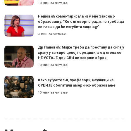
10 мин за читање
Нешовић коментарисала измене Закона о
образовању: ”Ко одговорно ради, не треба да
се плаши да ће изгубити лиценцу”
3 мин за читање
Др Пановић: Мајке треба да престану да сипају
храну у тањире целој породици, а од стола се
НЕ УСТАЈЕ док СВИ не заврше оброк
10 мин за читање
Како су учитељи, професори, научници из
СРБИЈЕ обогатили америчко образовање
10 мин за читање