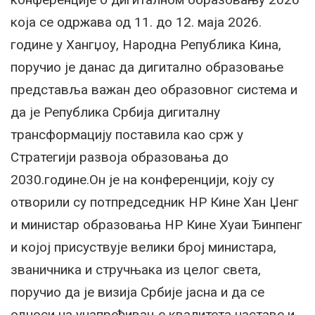
која се одржава од 11. до 12. маја 2026.
године у Хангџоу, Народна Република Кина,
поручио је данас да дигитално образовање
представља важан део образовног система и
да је Република Србија дигиталну
трансформацију поставила као срж у
Стратегији развоја образовања до
2030.године.Он је на конференцији, коју су
отворили су потпредседник НР Кине Хан Џенг
и министар образовања НР Кине Хуаи Ђинпенг
и којој присуствује велики број министара,
званичника и стручњака из целог света,
поручио да је визија Србије јасна и да се
односи на унапређивање квалитета наставе и