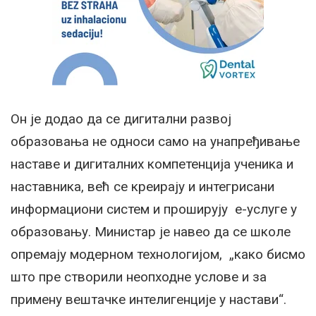
Он је додао да се дигитални развој
образовања не односи само на унапређивање
наставе и дигиталних компетенција ученика и
наставника, већ се креирају и интегрисани
информациони систем и проширују е-услуге у
образовању. Министар је навео да се школе
опремају модерном технологијом, „како бисмо
што пре створили неопходне услове и за
примену вештачке интелигенције у настави“.