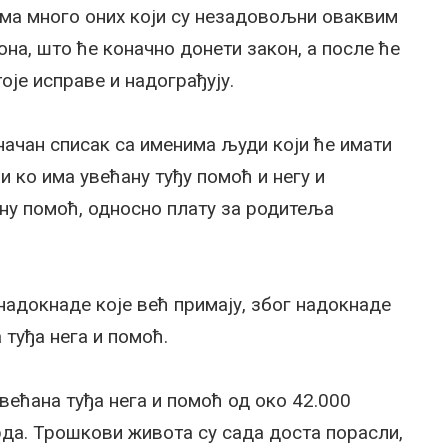
има много оних који су незадовољни оваквим
она, што ће коначно донети закон, а после ће
оје исправе и надограђују.
начан списак са именима људи који ће имати
и ко има увећану туђу помоћ и негу и
ну помоћ, односно плату за родитеља
надокнаде које већ примају, због надокнаде
туђа нега и помоћ.
већана туђа нега и помоћ од око 42.000
рда. Трошкови живота су сада доста порасли,