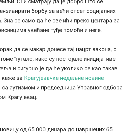
емљи. Они сматрају да је добро што се
тензивирати борбу за већи опсег социјалних
 Зна се само да ће све ићи преко центара за
рисницима увећане туђе помоћи и неге.
рак да се макар донесе тај нацрт закона, с
томе ћутало, иако су постојале иницијативе
еља и сигурно је да ће уколико се као такав
, каже за
Крагујевачке недељне новине
а са аутизмом и председница Управног одбора
м Крагујевац.
о
сновицу од 65.000 динара до навршених 65