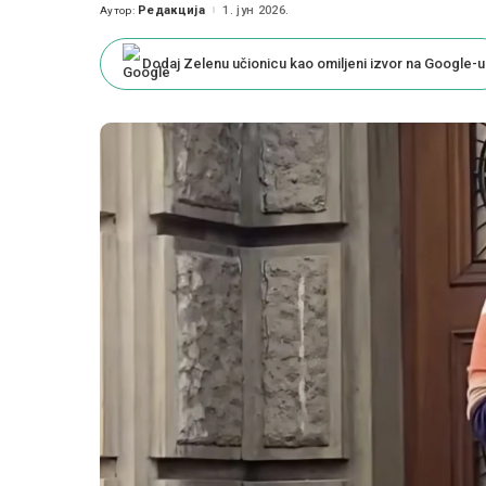
Редакција
1. јун 2026.
Аутор:
Posted
by
Dodaj Zelenu učionicu kao omiljeni izvor na Google-u