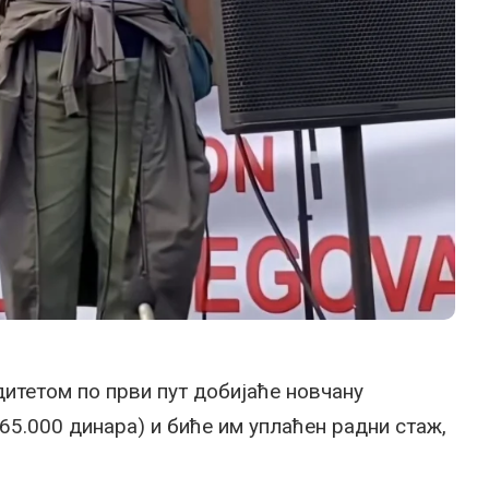
итетом по први пут добијаће новчану
65.000 динара) и биће им уплаћен радни стаж,