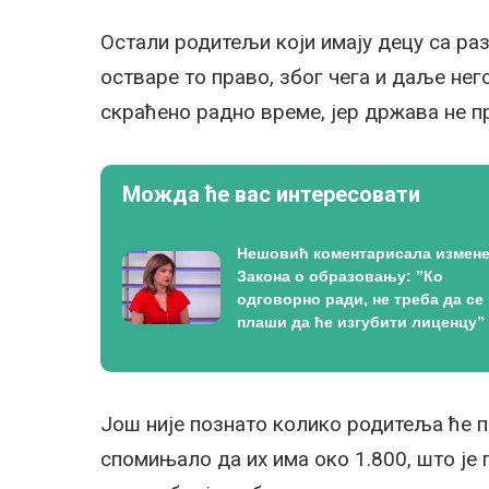
Остали родитељи који имају децу са р
остваре то право, због чега и даље него
скраћено радно време, јер држава не пр
Можда ће вас интересовати
Нешовић коментарисала измен
Закона о образовању: ”Ко
одговорно ради, не треба да се
плаши да ће изгубити лиценцу”
Још није познато колико родитеља ће пр
спомињало да их има око 1.800, што је