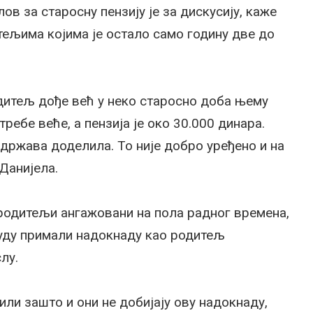
ов за старосну пензију је за дискусију, каже
тељима којима је остало само годину две до
дитељ дође већ у неко старосно доба њему
требе веће, а пензија је око 30.000 динара.
 држава доделила. То није добро уређено и на
Данијела.
 родитељи ангажовани на пола радног времена,
буду примали надокнаду као родитељ
лу.
ли зашто и они не добијају ову надокнаду,