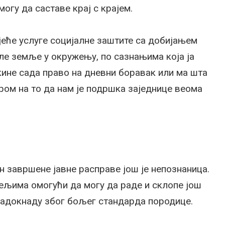
огу да саставе крај с крајем.
јеће услуге социјалне заштите са добијањем
ле земље у окружењу, по сазнањима која ја
укине сада право на дневни боравак или ма шта
иром на то да нам је подршка заједнице веома
н завршене јавне расправе још је непознаница.
тељима омогући да могу да раде и склопе још
 надокнаду због бољег стандарда породице.