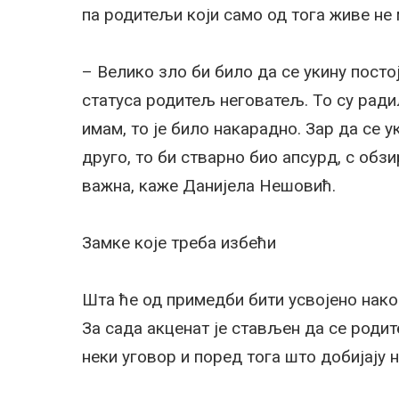
па родитељи који само од тога живе не м
– Велико зло би било да се укину посто
статуса родитељ неговатељ. То су ради
имам, то је било накарадно. Зар да се 
друго, то би стварно био апсурд, с обз
важна, каже Данијела Нешовић.
Замке које треба избећи
Шта ће од примедби бити усвојено нако
За сада акценат је стављен да се роди
неки уговор и поред тога што добијају