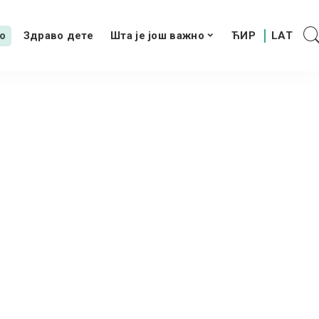
о
Здраво дете
Шта је још важно