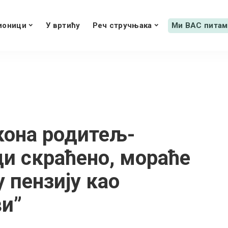
ионици
У вртићу
Реч стручњака
Ми ВАС питам
кона родитељ-
ди скраћено, мораће
у пензију као
ви”