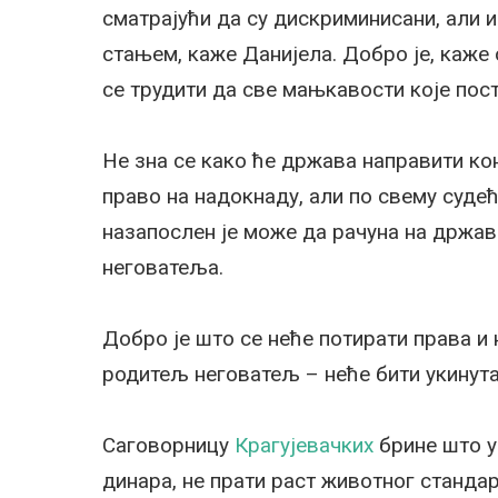
сматрајући да су дискриминисани, али 
стањем, каже Данијела. Добро је, каже 
се трудити да све мањкавости које пост
Не зна се како ће држава направити ко
право на надокнаду, али по свему судећ
назапослен је може да рачуна на држав
неговатеља.
Добро је што се неће потирати права и 
родитељ неговатељ – неће бити укинута 
Саговорницу
Крагујевачких
брине што у
динара, не прати раст животног станда