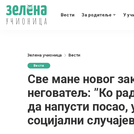
Вести
За родитеље
У уч
Зелена учионица
Вести
Вести
Све мане новог за
неговатељ: ”Ко ра
да напусти посао, 
социјални случаје