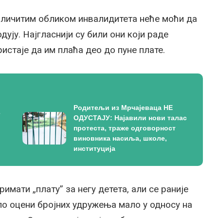
азличитим обликом инвалидитета неће моћи да
дују. Најгласнији су били они који раде
истаје да им плаћа део до пуне плате.
Родитељи из Мрчајеваца НЕ
е
ОДУСТАЈУ: Најавили нови талас
протеста, траже одговорност
виновника насиља, школе,
институција
имати „плату” за негу детета, али се раније
 по оцени бројних удружења мало у односу на