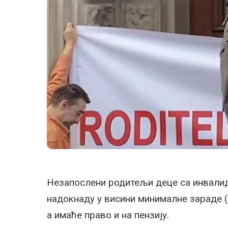
Незапослени родитељи деце са инвалид
надокнаду у висини минималне зараде (
а имаће право и на пензију.