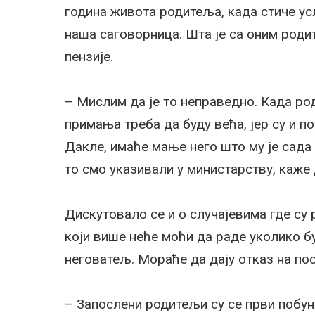
година живота родитеља, када стиче усл
наша саговорница. Шта је са оним роди
пензије.
– Мислим да је то неправедно. Када ро
примања треба да буду већа, јер су и по
Дакле, имаће мање него што му је сада
то смо указивали у министарству, каже 
Дискутовало се и о случајевима где су
који више неће моћи да раде уколико 
неговатељ. Мораће да дају отказ на пос
– Запослени родитељи су се први побуни