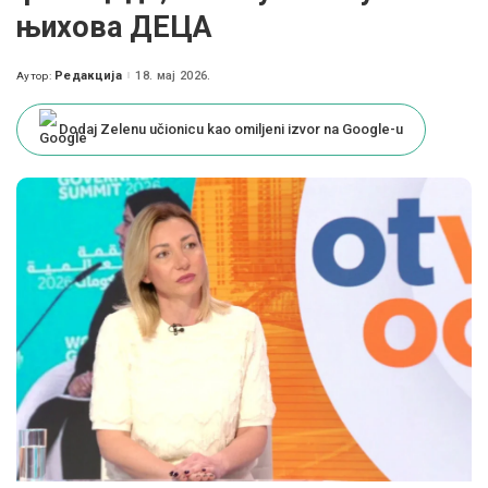
њихова ДЕЦА
Редакција
18. мај 2026.
Аутор:
Posted
by
Dodaj Zelenu učionicu kao omiljeni izvor na Google-u