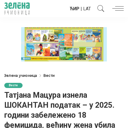
ЋИР
|
LAT
Зелена учионица
Вести
Вести
Татјана Мацура изнела
ШОКАНТАН податак – у 2025.
години забележено 18
фемицида, већину жена убила