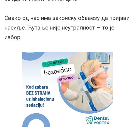
Свако од нас има законску обавезу да пријави
насиље. Ћутање није неутралност — то је
избор.