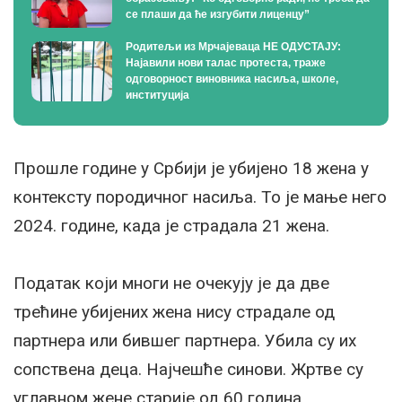
се плаши да ће изгубити лиценцу”
Родитељи из Мрчајеваца НЕ ОДУСТАЈУ:
Најавили нови талас протеста, траже
одговорност виновника насиља, школе,
институција
Прошле године у Србији је убијено 18 жена у
контексту породичног насиља. То је мање него
2024. године, када је страдала 21 жена.
Податак који многи не очекују је да две
трећине убијених жена нису страдале од
партнера или бившег партнера. Убила су их
сопствена деца. Најчешће синови. Жртве су
углавном жене старије од 60 година.