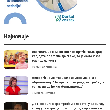
Најновије
Васпитачица о адаптацији на вртић: НИЈЕ крај
кад дете престане да плаче, то је само фаза
равнодушности
10 мин за читање
Нешовић коментарисала измене Закона о
образовању: ”Ко одговорно ради, не треба да
се плаши да ће изгубити лиценцу”
3 мин за читање
Др Пановић: Мајке треба да престану да сипају
храну у тањире целој породици, а од стола се