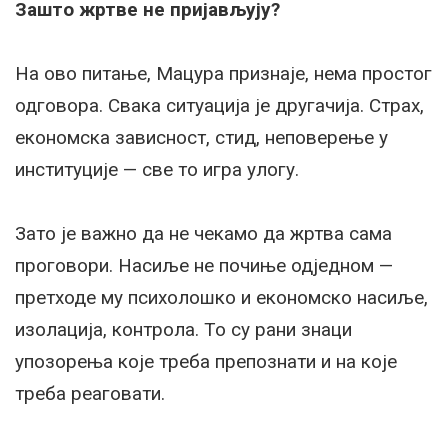
Зашто жртве не пријављују?
На ово питање, Мацура признаје, нема простог
одговора. Свака ситуација је другачија. Страх,
економска зависност, стид, неповерење у
институције — све то игра улогу.
Зато је важно да не чекамо да жртва сама
проговори. Насиље не почиње одједном —
претходе му психолошко и економско насиље,
изолација, контрола. То су рани знаци
упозорења које треба препознати и на које
треба реаговати.