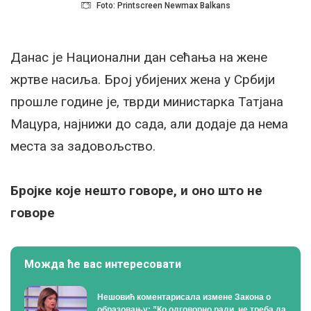
Foto: Printscreen Newmax Balkans
Данас је Национални дан сећања на жене
жртве насиља. Број убијених жена у Србији
прошле године је, тврди министарка Татјана
Мацура, најнижи до сада, али додаје да нема
места за задовољство.
Бројке које нешто говоре, и оно што не
говоре
Можда ће вас интересовати
Нешовић коментарисала измене Закона о
образовању: ”Ко одговорно ради, не треба да