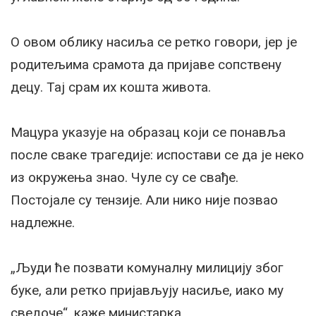
О овом облику насиља се ретко говори, јер је
родитељима срамота да пријаве сопствену
децу. Тај срам их кошта живота.
Мацура указује на образац који се понавља
после сваке трагедије: испостави се да је неко
из окружења знао. Чуле су се свађе.
Постојале су тензије. Али нико није позвао
надлежне.
„Људи ће позвати комуналну милицију због
буке, али ретко пријављују насиље, иако му
сведоче“, каже министарка.