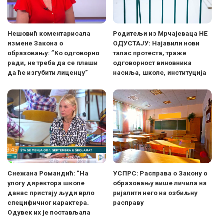
Нешовић коментарисала
Родитељи из Мрчајеваца НЕ
измене Закона о
ОДУСТАЈУ: Најавили нови
образовању: ”Ко одговорно
талас протеста, траже
ради, не треба да се плаши
одговорност виновника
да ће изгубити лиценцу”
насиља, школе, институција
Снежана Романдић: ”На
УСПРС: Расправа о Закону о
улогу директора школе
образовању више личила на
данас пристају људи врло
ријалити него на озбиљну
специфичног карактера.
расправу
Одувек их је постављала