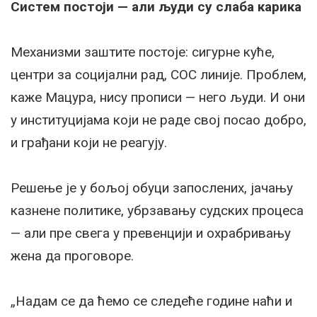
Систем постоји — али људи су слаба карика
Механизми заштите постоје: сигурне куће,
центри за социјални рад, СОС линије. Проблем,
каже Мацура, нису прописи — него људи. И они
у институцијама који не раде свој посао добро,
и грађани који не реагују.
Решење је у бољој обуци запослених, јачању
казнене политике, убрзавању судских процеса
— али пре свега у превенцији и охрабривању
жена да проговоре.
„Надам се да ћемо се следеће године наћи и