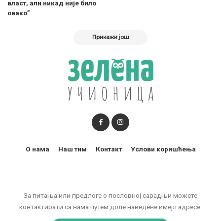
власт, али никад није било
овако”
Прикажи још
О нама
Наш тим
Контакт
Услови коришћења
За питања или предлоге о пословној сарадњи можете
контактирати са нама путем доле наведене имејл адресе: