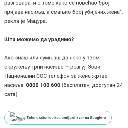
разговарати о томе како се повећао број
пријава насиља, а смањио број убијених жена“,
рекла је Мацура.
Шта можемо да урадимо?
Ако знаш или сумњаш да неко у твом
окружењу трпи насиље — реагуј. Зови
Национални СОС телефон за жене жртве
насиља:
0800 100 600
(бесплатан, доступан 24
сата).
Dodaj Zelenu učionicu kao omiljeni izvor na Google-u