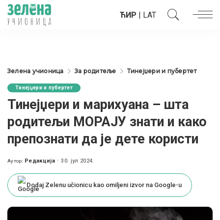
ЋИР
|
LAT
Зелена учионица
За родитеље
Тинејџери и пубертет
Тинејџери и пубертет
Тинејџери и марихуана – шта
родитељи МОРАЈУ знати и како
препознати да је дете користи
Редакција
30. јул 2024.
Аутор:
Posted
by
Dodaj Zelenu učionicu kao omiljeni izvor na Google-u