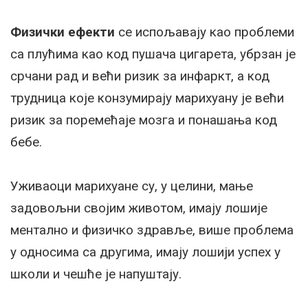
Физички ефекти
се испољавају као проблеми
са плућима као код пушача цигарета, убрзан је
срчани рад и већи ризик за инфаркт, а код
трудница које конзумирају марихуану је већи
ризик за поремећаје мозга и понашања код
бебе.
Уживаоци марихуане су, у целини, мање
задовољни својим животом, имају лошије
ментално и физичко здравље, више проблема
у односима са другима, имају лошији успех у
школи и чешће је напуштају.