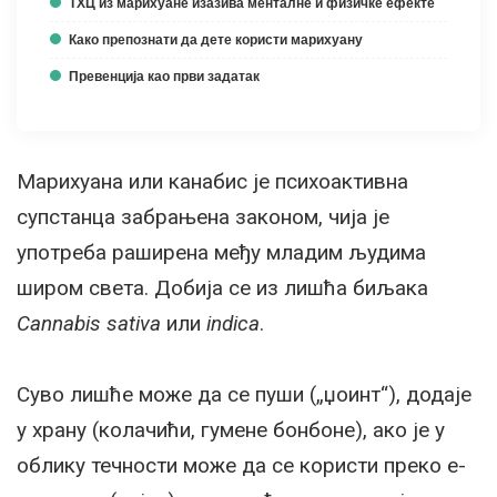
ТХЦ из марихуане изазива менталне и физичке ефекте
Како препознати да дете користи марихуану
Превенција као први задатак
Марихуана или канабис је психоактивна
супстанца забрањена законом, чија је
употреба раширена међу младим људима
широм света. Добија се из лишћа биљака
Cannabis sativa
или
indica
.
Суво лишће може да се пуши („џоинт“), додаје
у храну (колачићи, гумене бонбоне), ако је у
облику течности може да се користи преко е-