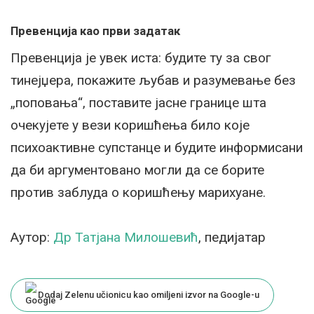
Превенција као први задатак
Превенција је увек иста: будите ту за свог
тинејџера, покажите љубав и разумевање без
„поповања“, поставите јасне границе шта
очекујете у вези коришћења било које
психоактивне супстанце и будите информисани
да би аргументовано могли да се борите
против заблуда о коришћењу марихуане.
Аутор:
Др Татјана Милошевић
, педијатар
Dodaj Zelenu učionicu kao omiljeni izvor na Google-u