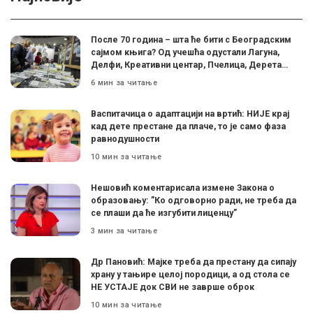
После 70 година – шта ће бити с Београдским
сајмом књига? Од учешћа одустали Лагуна,
Делфи, Креативни центар, Пчелица, Дерета…
6 мин за читање
Васпитачица о адаптацији на вртић: НИЈЕ крај
кад дете престане да плаче, то је само фаза
равнодушности
10 мин за читање
Нешовић коментарисала измене Закона о
образовању: ”Ко одговорно ради, не треба да
се плаши да ће изгубити лиценцу”
3 мин за читање
Др Пановић: Мајке треба да престану да сипају
храну у тањире целој породици, а од стола се
НЕ УСТАЈЕ док СВИ не заврше оброк
10 мин за читање