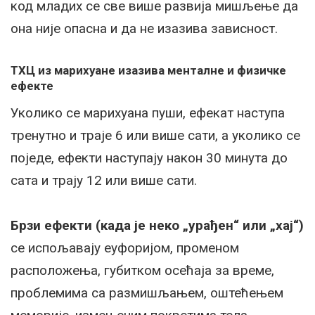
код младих се све више развија мишљење да
она није опасна и да не изазива зависност.
ТХЦ из марихуане изазива менталне и физичке
ефекте
Уколико се марихуана пуши, ефекат наступа
тренутно и траје 6 или више сати, а уколико се
поједе, ефекти наступају након 30 минута до
сата и трају 12 или више сати.
Брзи ефекти (када је неко „урађен“ или „хај“)
се испољавају еуфоријом, променом
расположења, губитком осећаја за време,
проблемима са размишљањем, оштећењем