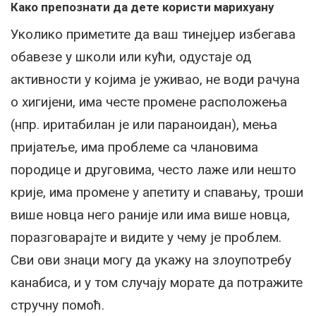
Како препознати да дете користи марихуану
Уколико приметите да ваш тинејџер избегава
обавезе у школи или кући, одустаје од
активности у којима је уживао, не води рачуна
о хигијени, има честе промене расположења
(нпр. иритабилан је или параноидан), мења
пријатеље, има проблеме са члановима
породице и друговима, често лаже или нешто
крије, има промене у апетиту и спавању, троши
више новца него раније или има више новца,
поразговарајте и видите у чему је проблем.
Сви ови знаци могу да укажу на злоупотребу
канабиса, и у том случају морате да потражите
стручну помоћ.