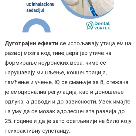
Дуготрајни ефекти
се испољавају утицајем на
развој мозга код тинејџера јер утиче на
формирање неуронских веза, чиме се
нарушавају мишљење, концентрација,
памћење и учење, IQ се смањује за 8, отежана
је емоционална регулација, као и доношење
одлука, а доводи и до зависности. Увек имајте
на уму да се мозак адолесцената развија до
25. године и да је зато осетљивији на било коју
психоактивну супстанцу.