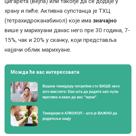
цигарета (вејпа) или такође да се додаје у
храну и пиће. Активна супстанца је ТХЦ
(тетрахидроканабинол) које има
значајно
више у марихуани данас него пре 30 година, 7-
15%, чак и 20% у сканку, који представља
најјачи облик марихуане.
Можда ће вас интересовати
Вашем тинејџеру потребни сте ВИШЕ него
што мислите: Ево шта да радите ако лупа
вратима и каже да вас ”мрзи”
Тинејџери и АЛКОХОЛ – шта је ВАЖНО да
родитељи знају