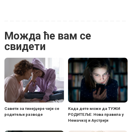
Можда ће вам се
свидети
Савети за тинејџере чији се
Када дете може да ТУЖИ
родитељи разводе
РОДИТЕЉЕ: Нова правила у
Немачкој и Аустрији