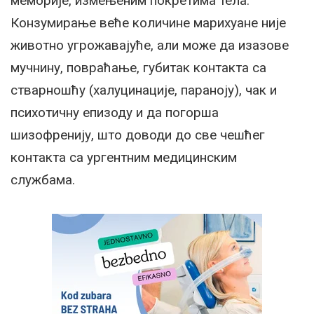
меморије, измењеним покретима тела.
Конзумирање веће количине марихуане није
животно угрожавајуће, али може да изазове
мучнину, повраћање, губитак контакта са
стварношћу (халуцинације, параноју), чак и
психотичну епизоду и да погорша
шизофренију, што доводи до све чешћег
контакта са ургентним медицинским
службама.