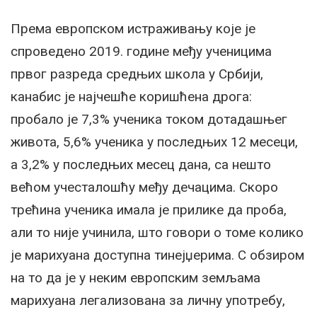
Према европском истраживању које је
спроведено 2019. године међу ученицима
првог разреда средњих школа у Србији,
канабис је најчешће коришћена дрога:
пробало је 7,3% ученика током дотадашњег
живота, 5,6% ученика у последњих 12 месеци,
а 3,2% у последњих месец дана, са нешто
већом учесталошћу међу дечацима. Скоро
трећина ученика имала је прилике да проба,
али то није учинила, што говори о томе колико
је марихуана доступна тинејџерима. С обзиром
на то да је у неким европским земљама
марихуана легализована за личну употребу,