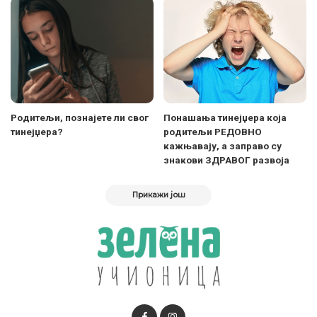
Родитељи, познајете ли свог
Понашања тинејџера која
тинејџера?
родитељи РЕДОВНО
кажњавају, а заправо су
знакови ЗДРАВОГ развоја
Прикажи још