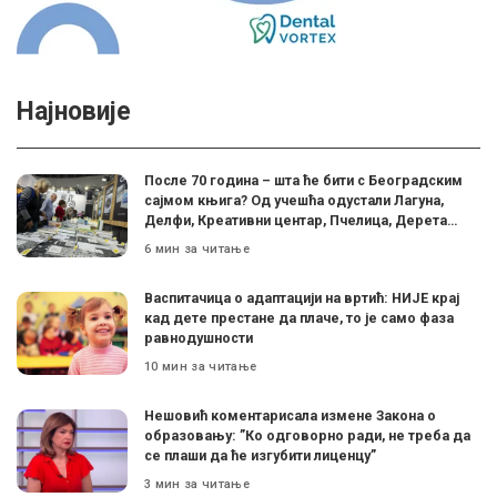
Најновије
После 70 година – шта ће бити с Београдским
сајмом књига? Од учешћа одустали Лагуна,
Делфи, Креативни центар, Пчелица, Дерета…
6 мин за читање
Васпитачица о адаптацији на вртић: НИЈЕ крај
кад дете престане да плаче, то је само фаза
равнодушности
10 мин за читање
Нешовић коментарисала измене Закона о
образовању: ”Ко одговорно ради, не треба да
се плаши да ће изгубити лиценцу”
3 мин за читање