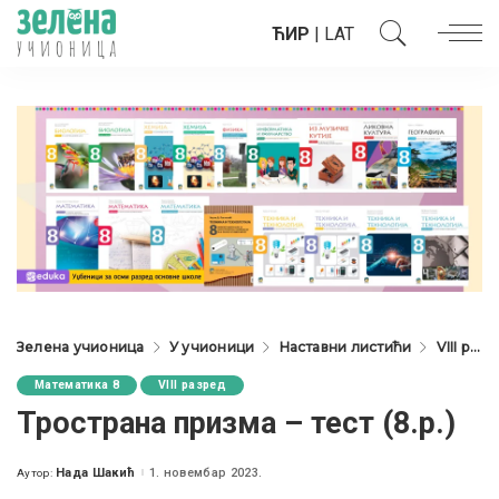
ЋИР
|
LAT
Зелена учионица
У учионици
Наставни листићи
VIII разред
Математика 8
VIII разред
Тространа призма – тест (8.р.)
Нада Шакић
1. новембар 2023.
Аутор:
Posted
by