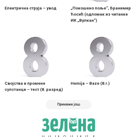
Електрична струја – увод
„Покошено поље“, Бранимир
Ћосић (одломак из читанке
ИК „Вулкан“)
Својства и промене
Hemija – Baze (8.r.)
супстанци – тест (8. разред)
Прикажи још