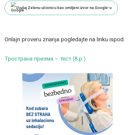
Dodaj Zelenu učionicu kao omiljeni izvor na Google-u
Onlajn proveru znanja pogledajte na linku ispod.
Тространа призма – тест (8.р.)