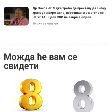
Др Пановић: Мајке треба да престану да сипају
храну у тањире целој породици, а од стола се
НЕ УСТАЈЕ док СВИ не заврше оброк
10 мин за читање
Можда ће вам се
свидети