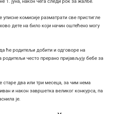
 1. јуна, након чега следи рок за жалбе.
 ће уписне комисије разматрати све пристигле
хово дете на било који начин оштећено могу
када ће родитељи добити и одговоре на
да родитељи често прерано пријављују бебе за
 старе два или три месеца, за чим нема
тиван и након завршетка великог конкурса, па
снила је.