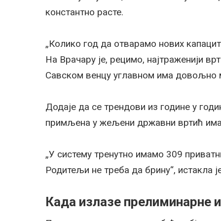
константно расте.
„Колико год да отварамо нових капаците
На Врачару је, рецимо, најтраженији врт
Савском венцу углавном има довољно ме
Додаје да се трендови из године у годи
примљена у жељени државни вртић имају
„У систему тренутно имамо 309 приватни
Родитељи не треба да брину“, истакла је
Када излазе прелиминарне и