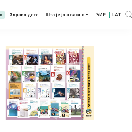
о
Здраво дете
Шта је још важно