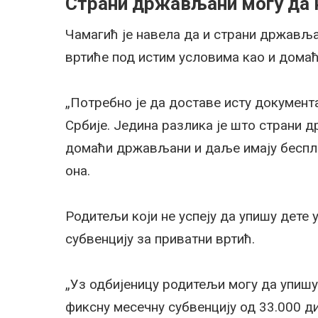
Страни држављани могу да 
Чамагић је навела да и страни државља
вртиће под истим условима као и дома
„Потребно је да доставе исту документ
Србије. Једина разлика је што страни 
домаћи држављани и даље имају беспла
она.
Родитељи који не успеју да упишу дете 
субвенцију за приватни вртић.
„Уз одбијеницу родитељи могу да упишу 
фиксну месечну субвенцију од 33.000 