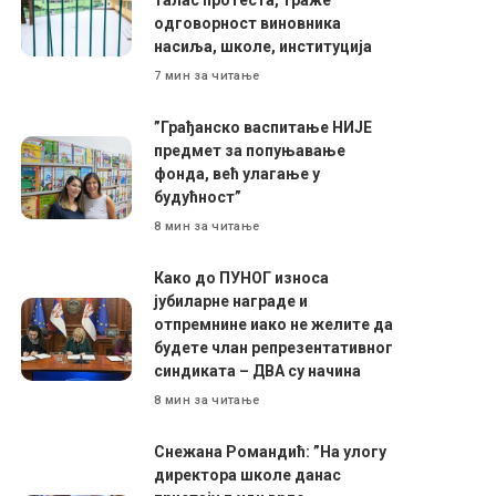
одговорност виновника
насиља, школе, институција
7 мин за читање
”Грађанско васпитање НИЈЕ
предмет за попуњавање
фонда, већ улагање у
будућност”
8 мин за читање
Како до ПУНОГ износа
јубиларне награде и
отпремнине иако не желите да
будете члан репрезентативног
синдиката – ДВА су начина
8 мин за читање
Снежана Романдић: ”На улогу
директора школе данас