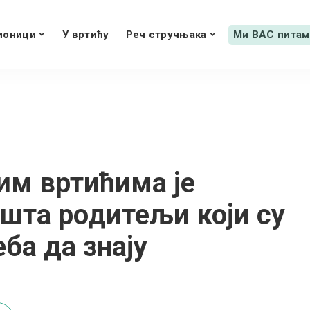
ионици
У вртићу
Реч стручњака
Ми ВАС питам
им вртићима је
 шта родитељи који су
ба да знају