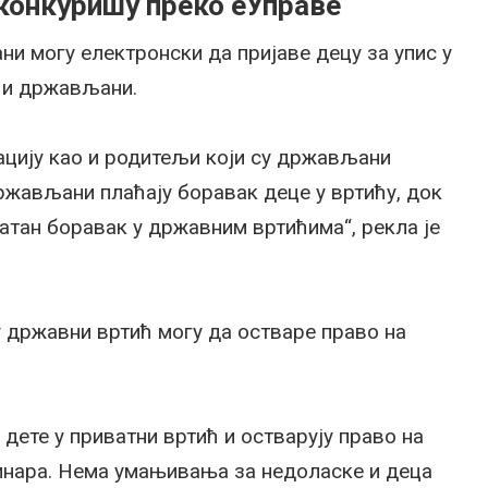
конкуришу преко еУправе
ни могу електронски да пријаве децу за упис у
ћи држављани.
ацију као и родитељи који су држављани
држављани плаћају боравак деце у вртићу, док
тан боравак у државним вртићима“, рекла је
у државни вртић могу да остваре право на
дете у приватни вртић и остварују право на
динара. Нема умањивања за недоласке и деца