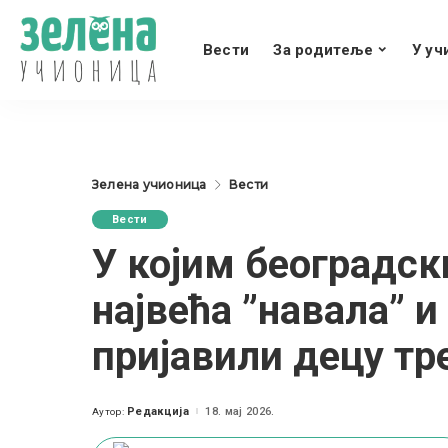
Вести
За родитеље
У уч
Зелена учионица
Вести
Вести
У којим београдск
највећа ”навала” и
пријавили децу тре
Редакција
18. мај 2026.
Аутор:
Posted
by