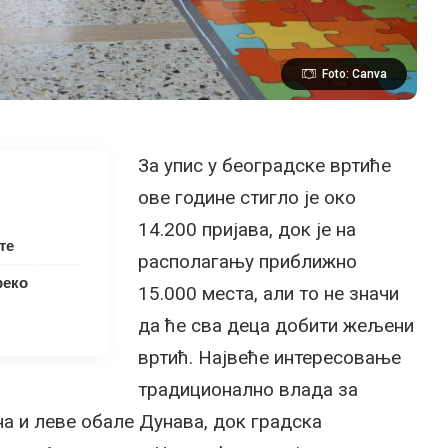
Foto: Canva
За упис у београдске вртиће
ове године стигло је око
14.200 пријава, док је на
те
располагању приближно
реко
15.000 места, али то не значи
да ће сва деца добити жељени
вртић. Највеће интересовање
традиционално влада за
а и леве обале Дунава, док градска