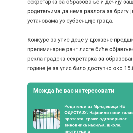
секретарка за образовање и дечију за
родитељима да нема разлога за бригу 
установама уз субвенције града.
Конкурс за упис деце у државне предшк
прелиминарне ранг листе биће објављен
рекла градска секретарка за образовањ
године је за упис било доступно око 15.
Можда ће вас интересовати
Родитељи из Мрчајеваца НЕ
ОДУСТАЈУ: Најавили нови тала
протеста, траже одговорност
виновника насиља, школе,
институција