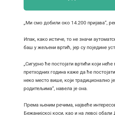
„Ми смо добили око 14.200 пријава“, ре
Ипак, како истиче, то не значи аутомат
баш у жељени вртић, јер су поједине у
„Сигурно ће постојати вртићи који неће 
претходних година каже да ће постојати
неко место више, који традиционално је
родитељима“, навела је она.
Према њеним речима, највеће интересо
Бежанијској коси, као и на левој обали