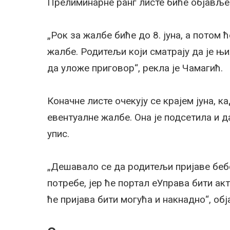
Прелиминарне ранг листе биће објављене
„Рок за жалбе биће до 8. јуна, а потом
жалбе. Родитељи који сматрају да је њи
да уложе приговор“, рекла је Чамагић.
Коначне листе очекују се крајем јуна, 
евентуалне жалбе. Она је подсетила и 
упис.
„Дешавало се да родитељи пријаве бебе
потребе, јер ће портал еУправа бити ак
ће пријава бити могућа и накнадно“, обја