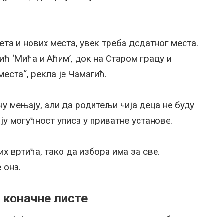
та и нових места, увек треба додатног места.
ић ‘Мића и Аћим’, док на Старом граду и
ста“, рекла је Чамагић.
ну мењају, али да родитељи чија деца не буду
 могућност уписа у приватне установе.
х вртића, тако да избора има за све.
 она.
 коначне листе