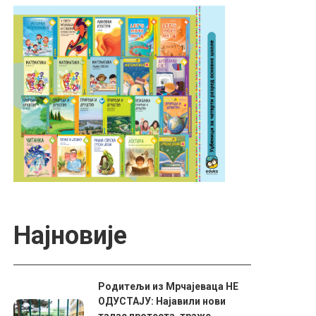
Најновије
Родитељи из Мрчајеваца НЕ
ОДУСТАЈУ: Најавили нови
талас протеста, траже