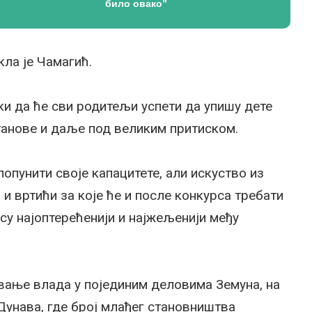
било овако”
кла је Чамагић.
ски да ће сви родитељи успети да упишу дете
станове и даље под великим притиском.
попунити своје капацитете, али искуство из
 и вртићи за које ће и после конкурса требати
су најоптерећенији и најжељенији међу
вање влада у појединим деловима Земуна, на
 Дунава, где број млађег становништва