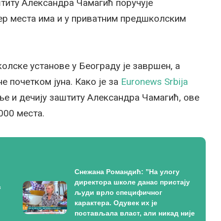
штиту Александра Чамагић поручује
јер места има и у приватним предшколским
олске установе у Београду је завршен, а
е почетком јуна. Како је за
Euronews Srbija
е и дечију заштиту Александра Чамагић, ове
000 места.
Снежана Романдић: ”На улогу
директора школе данас пристају
с
људи врло специфичног
карактера. Одувек их је
постављала власт, али никад није