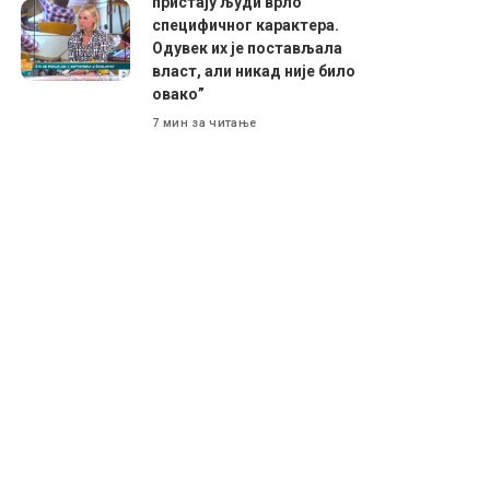
пристају људи врло
специфичног карактера.
Одувек их је постављала
власт, али никад није било
овако”
7 мин за читање