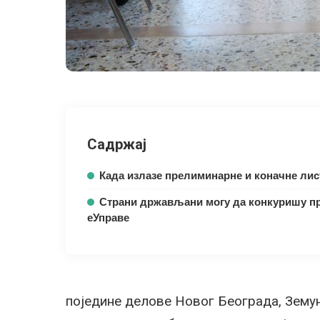
Садржај
Када излазе прелиминарне и коначне лис
Страни држављани могу да конкуришу п
еУправе
поједине делове Новог Београда, Земун