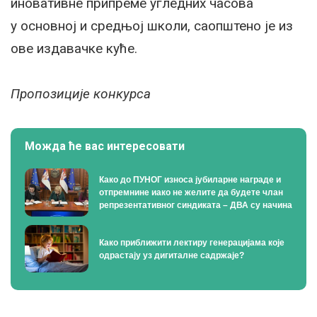
иновативне припреме угледних часова
у основној и средњој школи, саопштено је из
ове издавачке куће.
Пропозиције конкурса
Можда ће вас интересовати
Како до ПУНОГ износа јубиларне награде и
отпремнине иако не желите да будете члан
репрезентативног синдиката – ДВА су начина
Како приближити лектиру генерацијама које
одрастају уз дигиталне садржаје?