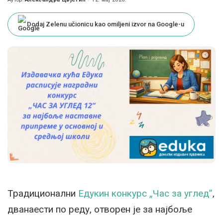
Posted
by
Dodaj Zelenu učionicu kao omiljeni izvor na Google-u
Традиционални
Едукин конкурс „Час за углед”
,
дванаести по реду, отворен је за најбоље