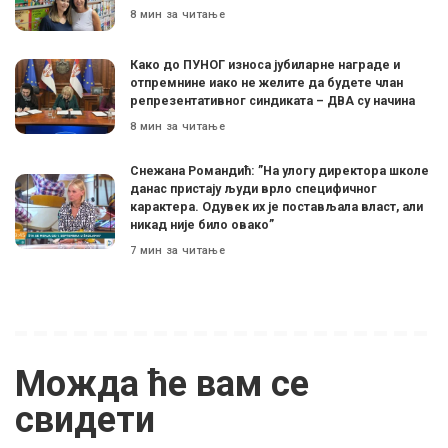
8 мин за читање
Како до ПУНОГ износа јубиларне награде и
отпремнине иако не желите да будете члан
репрезентативног синдиката – ДВА су начина
8 мин за читање
Снежана Романдић: ”На улогу директора школе
данас пристају људи врло специфичног
карактера. Одувек их је постављала власт, али
никад није било овако”
7 мин за читање
Можда ће вам се
свидети