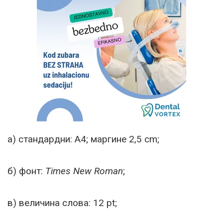
а) стандардни: А4; маргине 2,5 cm;
б) фонт:
Times New Roman
;
в) величина слова: 12 pt;