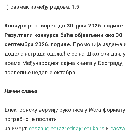
г) размак између редова: 1,5.
Конкурс је отворен до 30. јуна 2026. године.
Резултати конкурса биће објављени око 30.
септембра 2026. године.
Промоција издања и
додела награда одржаће се на Школски дан, у
време Међународног сајма књига у Београду,
последње недеље октобра.
Начин слања
Електронску верзију рукописа у
Word
формату
потребно је послати
на имејл:
caszaugledrazredna@eduka.rs
и
casza