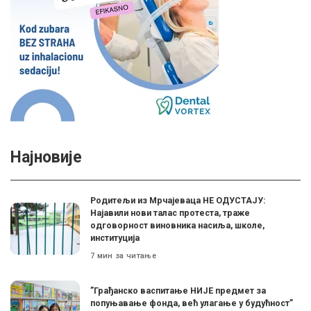
Најновије
Родитељи из Мрчајеваца НЕ ОДУСТАЈУ:
Најавили нови талас протеста, траже
одговорност виновника насиља, школе,
институција
7 мин за читање
”Грађанско васпитање НИЈЕ предмет за
попуњавање фонда, већ улагање у будућност”