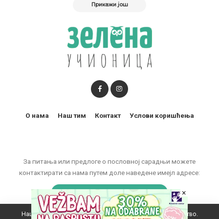
Прикажи још
О нама
Наш тим
Контакт
Услови коришћења
За питања или предлоге о пословној сарадњи можете
контактирати са нама путем доле наведене имејл адресе:
×
marketing@zelenaucionica.com
Наш вебсајт користи колачиће да побољша ваше искуство.