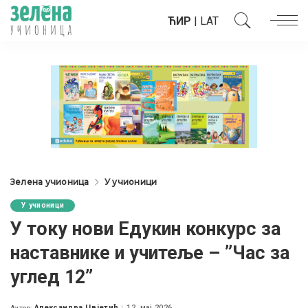
ЋИР
|
LAT
Зелена учионица
У учионици
У учионици
У току нови Едукин конкурс за
наставнике и учитеље – ”Час за
углед 12”
Александра Цвјетић
12. мај 2026.
Аутор: