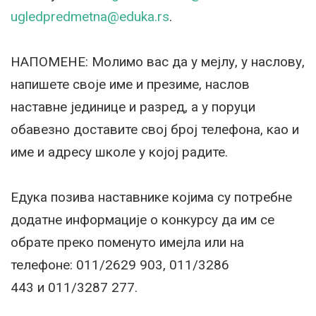
ugledpredmetna@eduka.rs
.
НАПОМЕНЕ: Молимо вас да у мејлу, у наслову,
напишете своје име и презиме, наслов
наставне јединице и разред, а у поруци
обавезно доставите свој број телефона, као и
име и адресу школе у којој радите.
Едука позива наставнике којима су потребне
додатне информације о конкурсу да им се
обрате преко поменуто имејла или на
телефоне: 011/2629 903, 011/3286
443 и 011/3287 277.