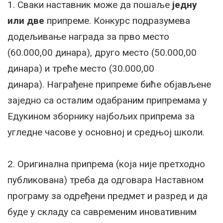
1. Сваки наставник може да пошаље
једну
или две
припреме. Конкурс подразумева
додељивање награда за прво место
(60.000,00 динара), друго место (50.000,00
динара) и треће место (30.000,00
динара). Награђене припреме биће објављене
заједно са осталим одабраним припремама у
Едукином зборнику најбољих припрема за
угледне часове у основној и средњој школи.
2. Оригинална припрема (која није претходно
публикована) треба да одговара Наставном
програму за одређени предмет и разред и да
буде у складу са савременим иновативним