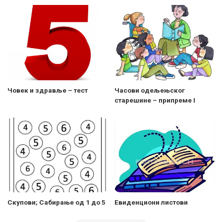
Човек и здравље – тест
Часови одељењског
старешине – припреме I
Скупови; Сабирање од 1 до 5
Евиденциони листови