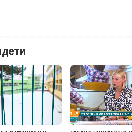
идети