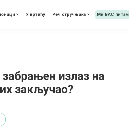
ионици
У вртићу
Реч стручњака
Ми ВАС питам
 забрањен излаз на
 их закључао?