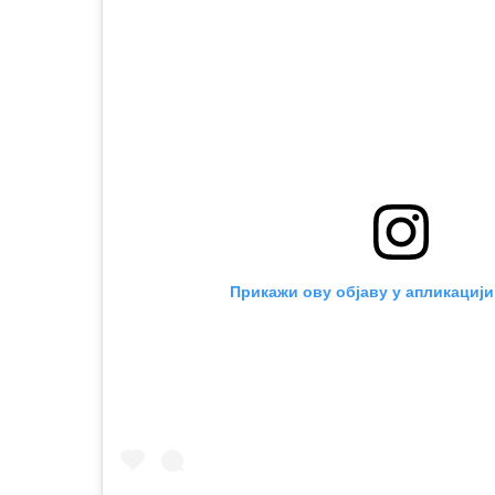
Прикажи ову објаву у апликацији