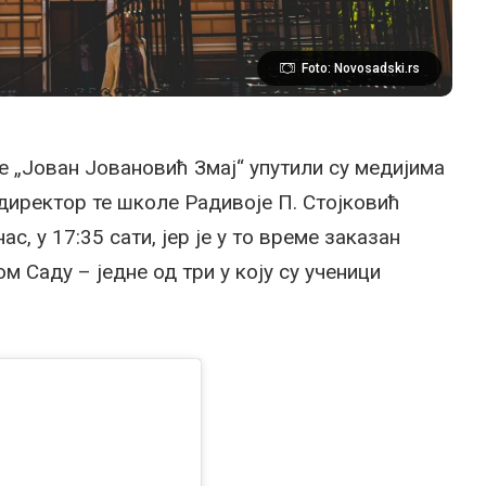
Foto: Novosadski.rs
 „Јован Јовановић Змај“ упутили су медијима
 директор те школе Радивоје П. Стојковић
, у 17:35 сати, јер је у то време заказан
 Саду – једне од три у коју су ученици