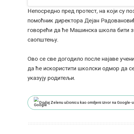
Непосредно пред протест, на који су п
помоћник директора Дејан Радовановић,
говорећи да ће Машинска школа бити за
саопштењу.
Ово се све догодило после најаве уче
да ће искористити школски одмор да се
указују родитељи.
Dodaj Zelenu učionicu kao omiljeni izvor na Google-u