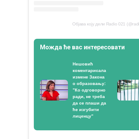
Објава коју дели Radio 021 (@rad
Можда ће вас интересовати
Нешовић
коментарисала
измене Закона
о образовању:
”Ко одговорно
ради, не треба
да се плаши да
ће изгубити
лиценцу”