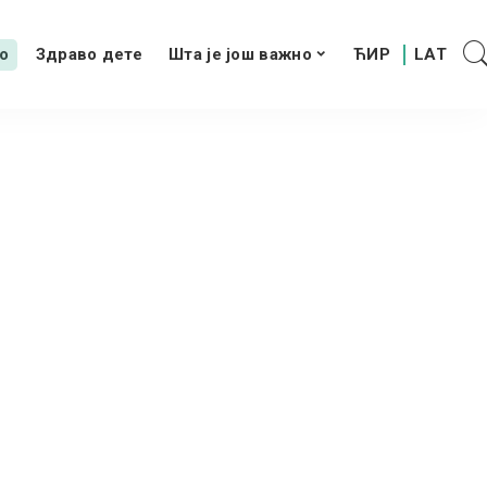
о
Здраво дете
Шта је још важно