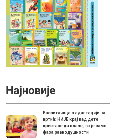
Најновије
Васпитачица о адаптацији на
вртић: НИЈЕ крај кад дете
престане да плаче, то је само
фаза равнодушности