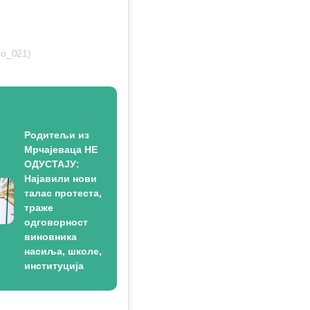
io_021)
Родитељи из
Мрчајеваца НЕ
ОДУСТАЈУ:
Најавили нови
талас протеста,
траже
одговорност
виновника
насиља, школе,
институција