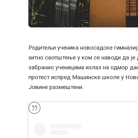
Родитељи ученика новосадске гимназије
хитно саопштење у ком се наводи да је
забранио ученицима излаз на одмор данас
протест испред Машинске школе у Новом
Јовине размештени.