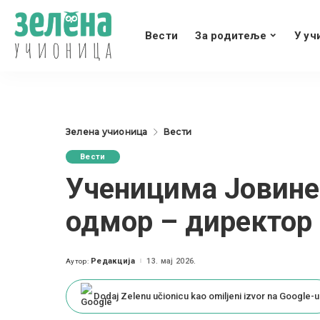
Вести
За родитеље
У уч
Зелена учионица
Вести
Вести
Ученицима Јовине
одмор – директор
Редакција
13. мај 2026.
Аутор:
Posted
by
Dodaj Zelenu učionicu kao omiljeni izvor na Google-u