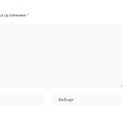
а су означена
*