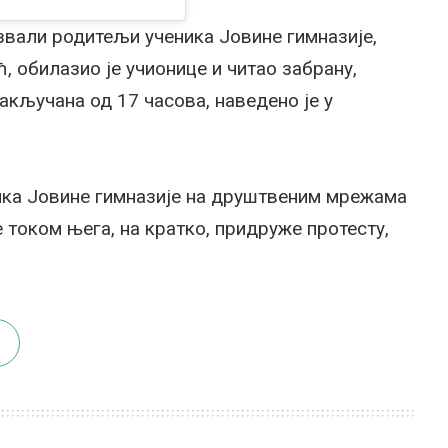
озвали родитељи ученика Јовине гимназије,
 обилазио је учионице и читао забрану,
кључана од 17 часова, наведено је у
ника Јовине гимназије на друштвеним мрежама
 током њега, на кратко, придруже протесту,