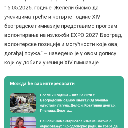
15.05.2026. године. Желели бисмо да
ученицима треће и четврте године XIV
београдске гимназије представимо програм
волонтирања на изложби EXPO 2027 Београд,
волонтерске позиције и могућности које овај
догађај пружа.“ – наведено је у овом допису
који су добили ученици XIV гимназије.
Можда ће вас интересовати
После 70 година – шта ће бити с
Београдским сајмом књига? Од учешћа
одустали Лагуна, Делфи, Креативни центар,
Пчелица, Дерета…
Нешовић коментарисала измене Закона о
образовању: ”Ко одговорно ради, не треба да