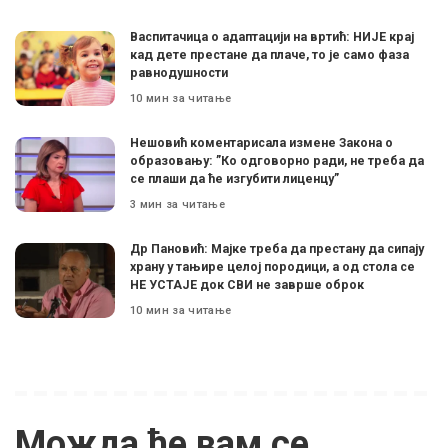
Васпитачица о адаптацији на вртић: НИЈЕ крај
кад дете престане да плаче, то је само фаза
равнодушности
10 мин за читање
Нешовић коментарисала измене Закона о
образовању: ”Ко одговорно ради, не треба да
се плаши да ће изгубити лиценцу”
3 мин за читање
Др Пановић: Мајке треба да престану да сипају
храну у тањире целој породици, а од стола се
НЕ УСТАЈЕ док СВИ не заврше оброк
10 мин за читање
Можда ће вам се