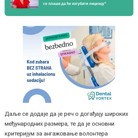
се плаши да ће изгубити лиценцу”
Даље се додаје да је реч о догађају широких
међународних размера, те да је основни
критеријум за ангажовање волонтера