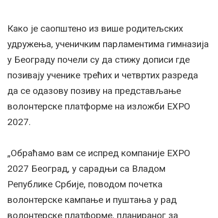
Како је саопштено из више родитељских
удружења, ученичким парламентима гимназија
у Београду почели су да стижу дописи где
позивају ученике трећих и четвртих разреда
да се одазову позиву на представљање
волонтерске платформе на изложби EXPO
2027.
„Обраћамо вам се испред компаније EXPO
2027 Београд, у сарадњи са Владом
Републике Србије, поводом почетка
волонтерске кампање и пуштања у рад
волонтерске платформе, планираног за