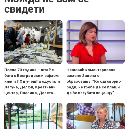
свидети
После 70 година – шта ће
Нешовић коментарисала
бити с Београдским сајмом
измене Закона о
књига? Од учешћа одустали
образовању: ”Ко одговорно
Лагуна, Делфи, Креативни
ради, не треба да се плаши
центар, Пчелица, Дерета…
да ће изгубити лиценцу”