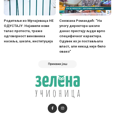
Родитељи из Мрчајеваца НЕ
Снежана Романдић: ”На
ОДУСТАЈУ: Најавили нови
улогу директора школе
талас протеста, траже
данас пристају људи врло
одговорност виновника
специфичног карактера.
насиља, школе, институција
Одувек их је постављала
власт, али никад није било
овако”
Прикажи још