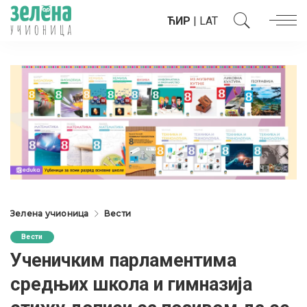
ЋИР
|
LAT
Зелена учионица
Вести
Вести
Ученичким парламентима
средњих школа и гимназија