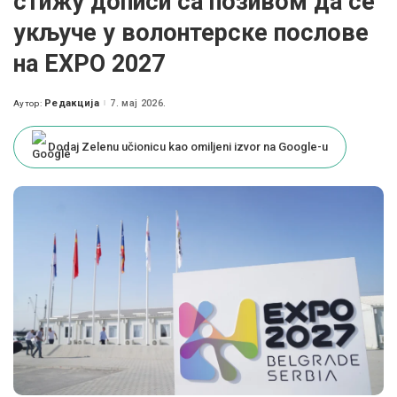
стижу дописи са позивом да се
укључе у волонтерске послове
на EXPO 2027
Редакција
7. мај 2026.
Аутор:
Posted
by
Dodaj Zelenu učionicu kao omiljeni izvor na Google-u