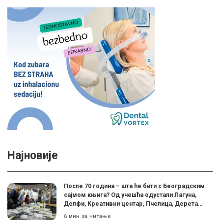
Најновије
После 70 година – шта ће бити с Београдским
сајмом књига? Од учешћа одустали Лагуна,
Делфи, Креативни центар, Пчелица, Дерета…
6 мин за читање