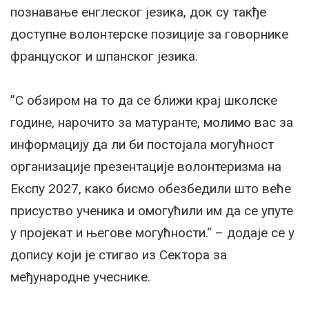
познавање енглеског језика, док су такђе
доступне волонтерске позиције за говорнике
француског и шпанског језика.
”С обзиром на то да се ближи крај школске
године, нарочито за матуранте, молимо вас за
информацију да ли би постојала могућност
организације презентације волонтеризма на
Експу 2027, како бисмо обезбедили што веће
присуство ученика и омогућили им да се упуте
у пројекат и његове могућности.“ – додаје се у
допису који је стигао из Сектора за
међународне учеснике.