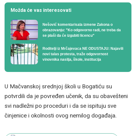
Možda će vas interesovati
Nešović komentarisala izmene Zakona o
obrazovanju: ”Ko odgovorno radi, ne treba da
se plaši da će izgubiti licencu”
Roditelji iz Mrčajevaca NE ODUSTAJU: Najavili
novi talas protesta, traže odgovornost
vinovnika nasilja, škole, institucija
U Mačvanskoj srednjoj školi u Bogatiću su
potvrdili da je povređen učenik, da su obavešteni
svi nadležni po proceduri i da se ispituju sve
činjenice i okolnosti ovog nemilog događaja.