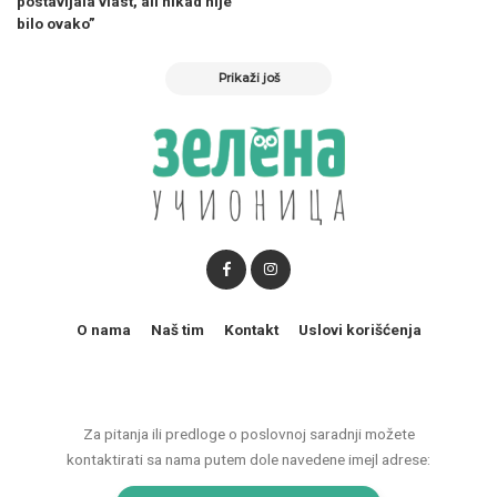
postavljala vlast, ali nikad nije
bilo ovako”
Prikaži još
O nama
Naš tim
Kontakt
Uslovi korišćenja
Za pitanja ili predloge o poslovnoj saradnji možete
kontaktirati sa nama putem dole navedene imejl adrese: