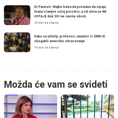
Dr Panović: Majke treba da prestanu da sipaju
hranu u tanjire celoj porodici, a od stola se NE
USTAJE dok SVI ne završe obrok
10 min za čitanje
Kako su učitelji, profesori, naučnici iz SRBIJE
obogatili američko obrazovanje
10 min za čitanje
Možda će vam se svideti