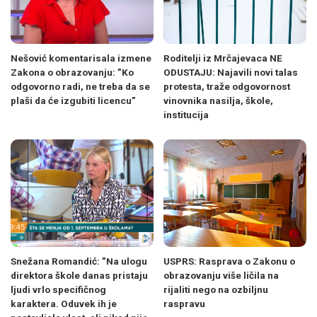
Nešović komentarisala izmene
Roditelji iz Mrčajevaca NE
Zakona o obrazovanju: ”Ko
ODUSTAJU: Najavili novi talas
odgovorno radi, ne treba da se
protesta, traže odgovornost
plaši da će izgubiti licencu”
vinovnika nasilja, škole,
institucija
Snežana Romandić: ”Na ulogu
USPRS: Rasprava o Zakonu o
direktora škole danas pristaju
obrazovanju više ličila na
ljudi vrlo specifičnog
rijaliti nego na ozbiljnu
karaktera. Oduvek ih je
raspravu