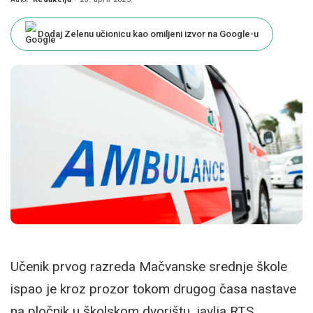
Posted
by
Dodaj Zelenu učionicu kao omiljeni izvor na Google-u
Učenik prvog razreda Mačvanske srednje škole
ispao je kroz prozor tokom drugog časa nastave
na pločnik u školskom dvorištu, javlja RTS.