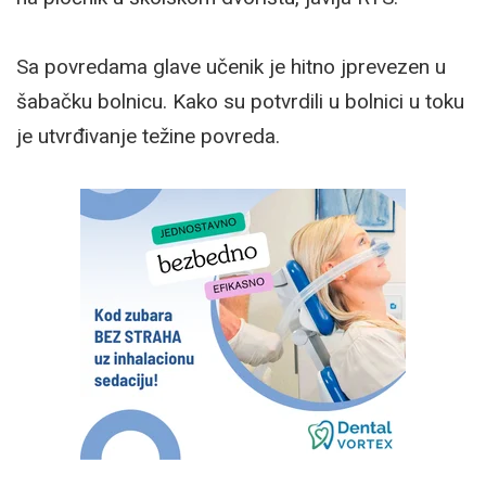
Sa povredama glave učenik je hitno jprevezen u
šabačku bolnicu. Kako su potvrdili u bolnici u toku
je utvrđivanje težine povreda.