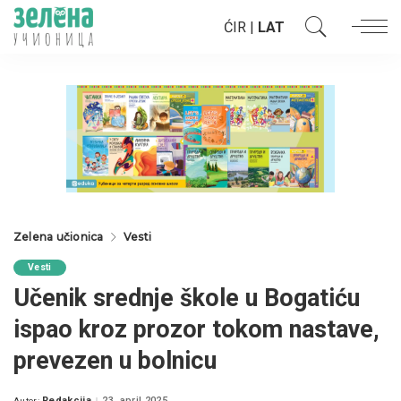
ĆIR
|
LAT
Zelena učionica
Vesti
Vesti
Učenik srednje škole u Bogatiću
ispao kroz prozor tokom nastave,
prevezen u bolnicu
Redakcija
23. april 2025.
Autor: