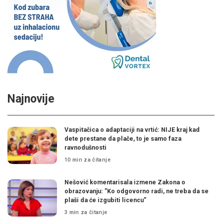
Najnovije
Vaspitačica o adaptaciji na vrtić: NIJE kraj kad
dete prestane da plače, to je samo faza
ravnodušnosti
10 min za čitanje
Nešović komentarisala izmene Zakona o
obrazovanju: ”Ko odgovorno radi, ne treba da se
plaši da će izgubiti licencu”
3 min za čitanje