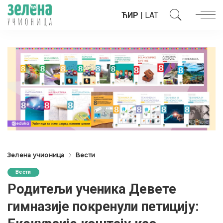
ЋИР
|
LAT
Зелена учионица
Вести
Вести
Родитељи ученика Девете
гимназије покренули петицију: