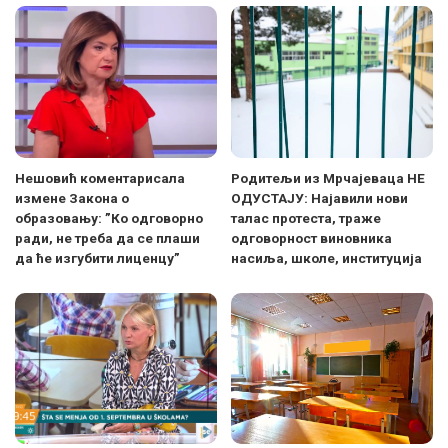
Нешовић коментарисала
Родитељи из Мрчајеваца НЕ
измене Закона о
ОДУСТАЈУ: Најавили нови
образовању: ”Ко одговорно
талас протеста, траже
ради, не треба да се плаши
одговорност виновника
да ће изгубити лиценцу”
насиља, школе, институција