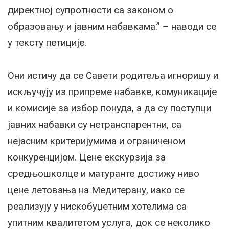
директној супротности са законом о
образовању и јавним набавкама.” – наводи се
у тексту петиције.
Они истичу да се Савети родитеља игноришу и
искључују из припреме набавке, комуникације
и комисије за избор понуда, а да су поступци
јавних набавки су нетранспарентни, са
нејасним критеријумима и ограниченом
конкуренцијом. Цене екскурзија за
средњошколце и матуранте достижу ниво
цене летовања на Медитерану, иако се
реализују у нискобуџетним хотелима са
упитним квалитетом услуга, док се неколико