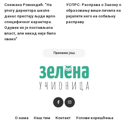
Снежана Романдић: ”На
УСПРС: Расправа о Закону о
улогу директора школе
образовању више личила на
данас пристају људи врло
ријалити него на озбиљну
специфичног карактера.
расправу
Одувек их је постављала
власт, али никад није било
овако”
Прикажи још
О нама
Наш тим
Контакт
Услови коришћења