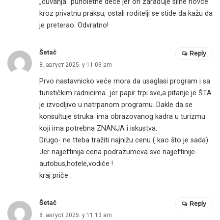
„čuvanja“ punoletne dece jer on zarađuje silne novce
kroz privatnu praksu, ostali roditelji se stide da kažu da
je preterao. Odvratno!
Šetač
Reply
8. август 2025. у 11:03 am
Prvo nastavnicko veće mora da usaglasi program i sa
turističkim radnicima…jer papir trpi sve,a pitanje je ŠTA
je izvodljivo u natrpanom programu. Dakle da se
konsultuje struka. ima obrazovanog kadra u turizmu
koji ima potrebna ZNANJA i iskustva.
Drugo- ne tteba tražiti najnižu cenu ( kao što je sada).
Jer najjeftinija cena podrazumeva sve najjeftinije-
autobus,hotele,vodiče !
kraj priče .
Šetač
Reply
8. август 2025. у 11:13 am