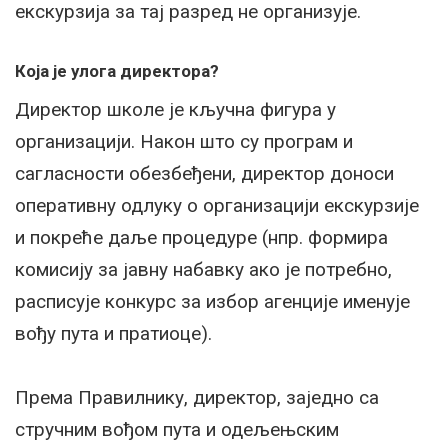
екскурзија за тај разред не организује.
Која је улога директора?
Директор школе је кључна фигура у
организацији. Након што су програм и
сагласности обезбеђени, директор доноси
оперативну одлуку о организацији екскурзије
и покреће даље процедуре (нпр. формира
комисију за јавну набавку ако је потребно,
расписује конкурс за избор агенције именује
вођу пута и пратиоце).
Према Правилнику, директор, заједно са
стручним вођом пута и одељењским