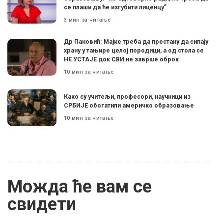
се плаши да ће изгубити лиценцу”
3 мин за читање
Др Пановић: Мајке треба да престану да сипају
храну у тањире целој породици, а од стола се
НЕ УСТАЈЕ док СВИ не заврше оброк
10 мин за читање
Како су учитељи, професори, научници из
СРБИЈЕ обогатили америчко образовање
10 мин за читање
Можда ће вам се
свидети