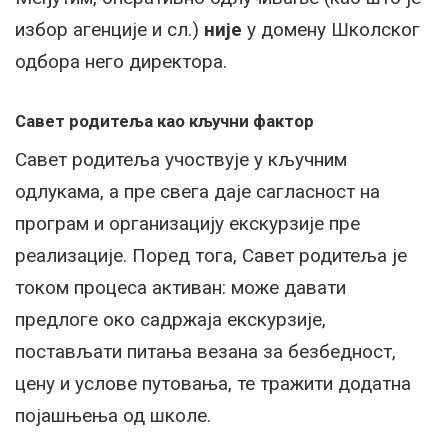
избор агенције и сл.)
није
у домену Школског
одбора него директора.
Савет родитеља као кључни фактор
Савет родитеља учоствује у кључним
одлукама, а пре свега даје сагласност на
програм и организацију екскурзије пре
реализације. Поред тога, Савет родитеља је
током процеса активан: може давати
предлоге око садржаја екскурзије,
постављати питања везана за безбедност,
цену и услове путовања, те тражити додатна
појашњења од школе.