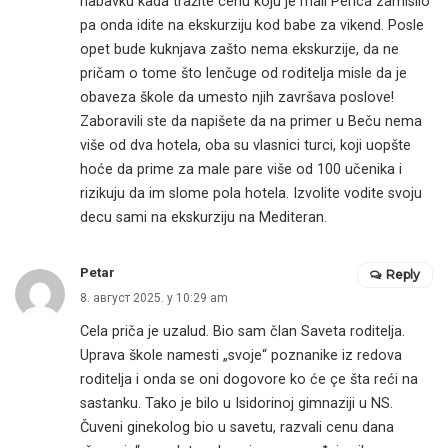
nabavku kada tražite cenu koju je mali Perica zamislio
pa onda idite na ekskurziju kod babe za vikend. Posle
opet bude kuknjava zašto nema ekskurzije, da ne
pričam o tome što lenčuge od roditelja misle da je
obaveza škole da umesto njih završava poslove!
Zaboravili ste da napišete da na primer u Beču nema
više od dva hotela, oba su vlasnici turci, koji uopšte
hoće da prime za male pare više od 100 učenika i
rizikuju da im slome pola hotela. Izvolite vodite svoju
decu sami na ekskurziju na Mediteran.
Petar
Reply
8. август 2025. у 10:29 am
Cela priča je uzalud. Bio sam član Saveta roditelja.
Uprava škole namesti „svoje“ poznanike iz redova
roditelja i onda se oni dogovore ko će çe šta reći na
sastanku. Tako je bilo u Isidorinoj gimnaziji u NS.
Čuveni ginekolog bio u savetu, razvali cenu dana