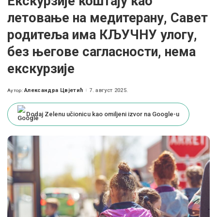
Екскурзије коштају као
летовање на медитерану, Савет
родитеља има КЉУЧНУ улогу,
без његове сагласности, нема
екскурзије
Александра Цвјетић
7. август 2025.
Аутор:
Posted
by
Dodaj Zelenu učionicu kao omiljeni izvor na Google-u