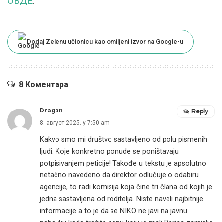
ОВДЕ
.
Dodaj Zelenu učionicu kao omiljeni izvor na Google-u
8 Коментара
Dragan
Reply
8. август 2025. у 7:50 am
Kakvo smo mi društvo sastavljeno od polu pismenih
ljudi. Koje konkretno ponude se poništavaju
potpisivanjem peticije! Takođe u tekstu je apsolutno
netačno navedeno da direktor odlučuje o odabiru
agencije, to radi komisija koja čine tri člana od kojih je
jedna sastavljena od roditelja. Niste naveli najbitnije
informacije a to je da se NIKO ne javi na javnu