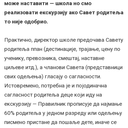
може наставити — школа но смо
реализовати екскурзију ако Савет родитеља
то није одобрио.
Практично, директор школе предочава Савету
родитеља ппан (дестинације, трајање, цену по
ученику, превозника, смештај, наставне
циљеве итд.), а чланови Савета (представници
свих одељења) гласају о сагласности.
Истовремено, потребна је и појодиначна
сагласност родитеља деце који иду на
екскурзију — Правилник прописује да најмање
60% родитеља у једном разреду или одељењу
писмено пристане да пошаље дете, иначе се