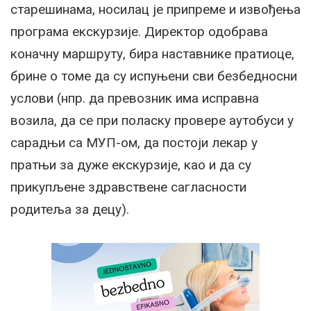
старешинама, носилац је припреме и извођења
програма екскурзије. Директор одобрава
коначну маршруту, бира наставнике пратиоце,
брине о томе да су испуњени сви безбедносни
услови (нпр. да превозник има исправна
возила, да се при поласку провере аутобуси у
сарадњи са МУП-ом, да постоји лекар у
пратњи за дуже екскурзије, као и да су
прикупљене здравствене сагласности
родитеља за децу).