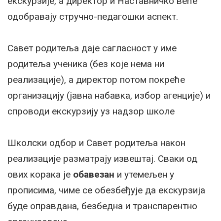
екскурзије, а директор и Наставничко веће
одобравају стручно-педагошки аспект.
Савет родитеља даје сагласност у име
родитеља ученика (без које нема ни
реализације), а директор потом покреће
организацију (јавна набавка, избор агенције) и
спроводи екскурзију уз надзор школе
Школски одбор и Савет родитеља након
реализације разматрају извештај. Сваки од
ових корака је
обавезан
и утемељен у
прописима, чиме се обезбеђује да екскурзија
буде оправдана, безбедна и транспарентно