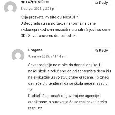
NE LAŽITE VIŠE !!!
Reply
8. август 2025. у 2:01 pm
Koja prosveta, mislite ovi NIĆACI ?!
U Beogradu su samo takve nenormalne cene
ekskurzija i kod ovih nezasitih, u unutrašnjosti su cene
OK i Savet o svemu donosi odluke.
Dragana
Reply
9. август 2025. у 11:14 am
Savet roditelja ne može da donosi odluke. U
našoj školi je odlučeno da od septembra deca idu
na ekskurzije u svojstvu grupe građana. To znači
da neće biti tendera i da se škola neće mešati u
to.
Roditelji će pronaći odgovarajuće agencije i
aranžmane, a putovanja će se realizovati preko
raspusta.