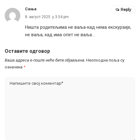
Сања
Reply
8. август 2025. у 3:54 pm
Ништа родитељима не ваља-кад нема екскурзије,
не ваља, кад има опет не ваља…
Оставите одговор
Ваша адреса е-поште неће бити објављена.
Неопходна поља су
означена
*