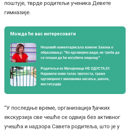
поштује, тврде родитељи ученика Девете
гимназије.
Можда ће вас интересовати
Нешовић коментарисала измене Закона о
образовању: ”Ко одговорно ради, не треба да
се плаши да ће изгубити лиценцу”
Родитељи из Мрчајеваца НЕ ОДУСТАЈУ:
Најавили нови талас протеста, траже
одговорност виновника насиља, школе,
институција
”У последње време, организација ђачких
екскурзија све чешће се одвија без активног
учешћа и надзора Савета родитеља, што је у