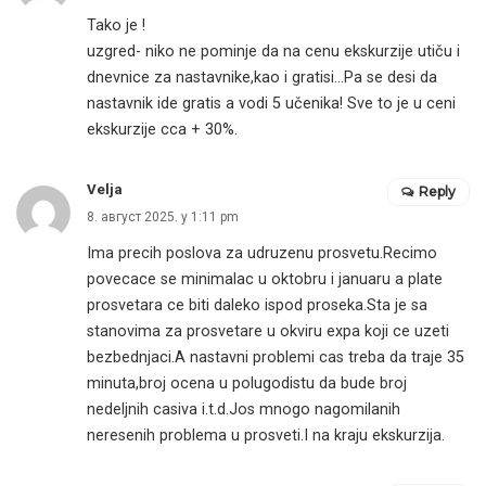
Tako je !
uzgred- niko ne pominje da na cenu ekskurzije utiču i
dnevnice za nastavnike,kao i gratisi…Pa se desi da
nastavnik ide gratis a vodi 5 učenika! Sve to je u ceni
ekskurzije cca + 30%.
Velja
Reply
8. август 2025. у 1:11 pm
Ima precih poslova za udruzenu prosvetu.Recimo
povecace se minimalac u oktobru i januaru a plate
prosvetara ce biti daleko ispod proseka.Sta je sa
stanovima za prosvetare u okviru expa koji ce uzeti
bezbednjaci.A nastavni problemi cas treba da traje 35
minuta,broj ocena u polugodistu da bude broj
nedeljnih casiva i.t.d.Jos mnogo nagomilanih
neresenih problema u prosveti.I na kraju ekskurzija.