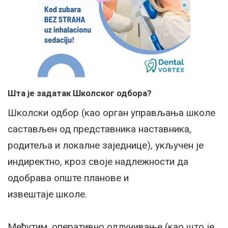
Шта је задатак Школског одбора?
Школски одбор (као орган управљања школе
састављен од представника наставника,
родитеља и локалне заједнице), укључен је
индиректно, кроз своје надлежности да
одобрава опште планове и
извештаје школе.
Међутим, оперативно одлучивање (као што јe