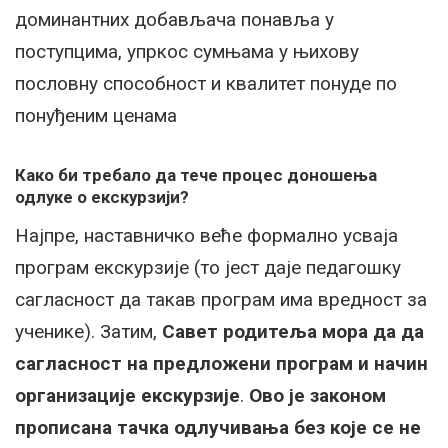
доминантних добављача понавља у
поступцима, упркос сумњама у њихову
пословну способност и квалитет понуде по
понуђеним ценама
Како би требало да тече процес доношења
одлуке о екскурзији?
Најпре, наставничко веће формално усваја
програм екскурзије (то јест даје педагошку
сагласност да такав програм има вредност за
ученике). Затим,
Савет родитеља мора да да
сагласност на предложени програм и начин
организације екскурзије
.
Ово је законом
прописана тачка одлучивања без које се не