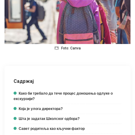
Foto: Canva
Садржај
Како би требало да тече процес доношења одлуке о
екскурзији?
Која је улога директора?
Шта је задатак Школског одбора?
Савет родитеља као кључни фактор