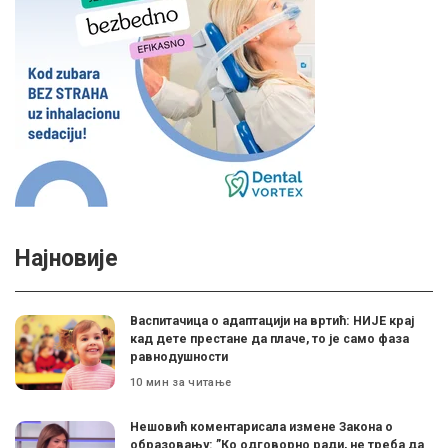
Најновије
Васпитачица о адаптацији на вртић: НИЈЕ крај
кад дете престане да плаче, то је само фаза
равнодушности
10 мин за читање
Нешовић коментарисала измене Закона о
образовању: ”Ко одговорно ради, не треба да