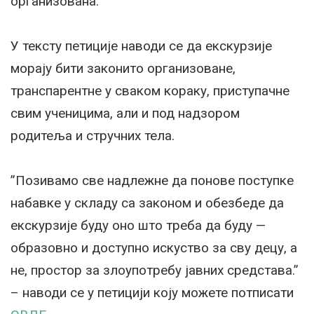
организована.
У тексту петиције наводи се да екскурзије
морају бити законито организоване,
транспарентне у сваком кораку, приступачне
свим ученицима, али и под надзором
родитеља и стручних тела.
”Позивамо све надлежне да понове поступке
набавке у складу са законом и обезбеде да
екскурзије буду оно што треба да буду —
образовно и доступно искуство за сву децу, а
не, простор за злоупотребу јавних средстава.”
– наводи се у петицији коју можете потписати