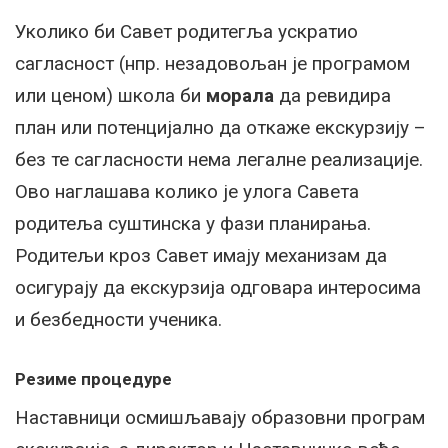
Уколико би Савет родитегља ускратио
сагласност (нпр. незадовољан је програмом
или ценом) школа би
морала
да ревидира
план или потенцијално да откаже екскурзију –
без те сагласности нема легалне реализације.
Ово наглашава колико је улога Савета
родитеља суштинска у фази планирања.
Родитељи кроз Савет имају механизам да
осигурају да екскурзија одговара интеросима
и безбедности ученика.
Резиме процедуре
Наставници осмишљавају образовни програм