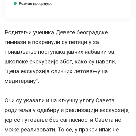
Резиме процедуре
Родитељи ученика Девете београдске
гимназије покренули су петицију за
понављање поступака јавних набавки за
школске екскурзије због, како су навели,
”цена екскурзија сличних летовању на
медитерану”.
Они су указали и на кључну улогу Савета
родитеља у одабиру и реализацији екскурзије,
јер се путовање без сагласности Савета не
може реализовати. То се, у пракси ипак не