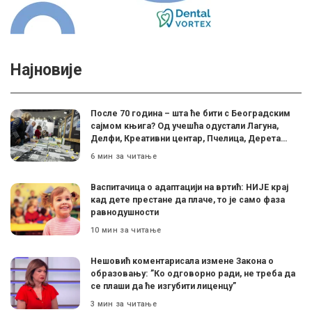
Најновије
После 70 година – шта ће бити с Београдским
сајмом књига? Од учешћа одустали Лагуна,
Делфи, Креативни центар, Пчелица, Дерета…
6 мин за читање
Васпитачица о адаптацији на вртић: НИЈЕ крај
кад дете престане да плаче, то је само фаза
равнодушности
10 мин за читање
Нешовић коментарисала измене Закона о
образовању: ”Ко одговорно ради, не треба да
се плаши да ће изгубити лиценцу”
3 мин за читање