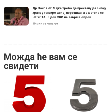
Др Пановић: Мајке треба да престану да сипају
храну у тањире целој породици, а од стола се
НЕ УСТАЈЕ док СВИ не заврше оброк
10 мин за читање
Можда ће вам се
свидети