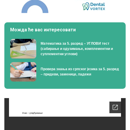
Можда ће вас интересовати
Математика за 5. разред – УГЛОВИ тест
(сабирање и одузимање, комплементни и
суплементни углови)
Провера знања из српског језика за 5. разред
– придеви, заменице, падежи