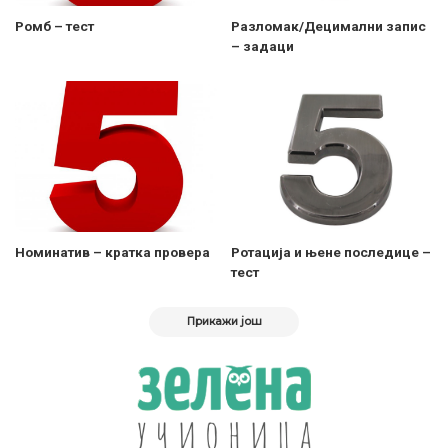
Ромб – тест
Разломак/Децимални запис
– задаци
Номинатив – кратка провера
Ротација и њене последице –
тест
Прикажи још