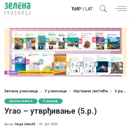
ЋИР
|
LAT
Зелена учионица
У учионици
Наставни листићи
V разред
Српски језик 5
V разред
Угао – утврђивање (5.р.)
Нада Шакић
31. јул 2022.
Аутор:
Posted
by