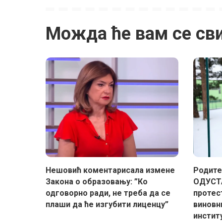
Можда ће вам се св
Нешовић коментарисала измене
Родите
Закона о образовању: ”Ко
ОДУСТА
одговорно ради, не треба да се
протес
плаши да ће изгубити лиценцу”
виновн
инстит