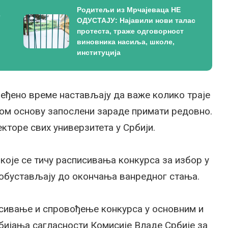
Родитељи из Мрчајеваца НЕ
е
ОДУСТАЈУ: Најавили нови талас
протеста, траже одговорност
виновника насиља, школе,
институција
еђено време настављају да важе колико траје
 том основу запослени зараде примати редовно.
кторе свих универзитета у Србији.
које се тичу расписивања конкурса за избор у
обустављају до окончања ванредног стања.
исивање и спровођење конкурса у основним и
ијања сагласности Комисије Владе Србије за