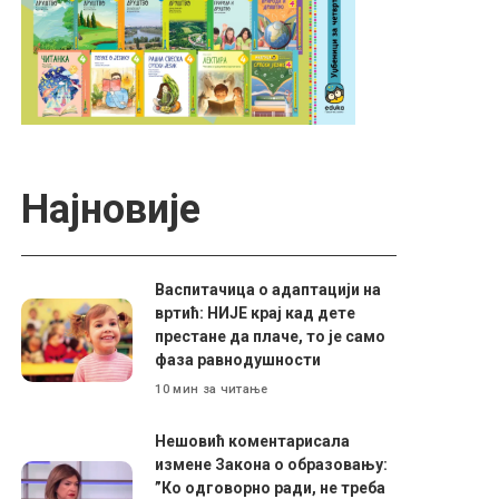
Најновије
Васпитачица о адаптацији на
вртић: НИЈЕ крај кад дете
престане да плаче, то је само
фаза равнодушности
10 мин за читање
Нешовић коментарисала
измене Закона о образовању:
”Ко одговорно ради, не треба