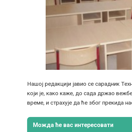
Нашој редакцији јавио се сарадник Те
који је, како каже, до сада држао вежб
време, и страхује да ће због прекида на
Можда ће вас интересовати