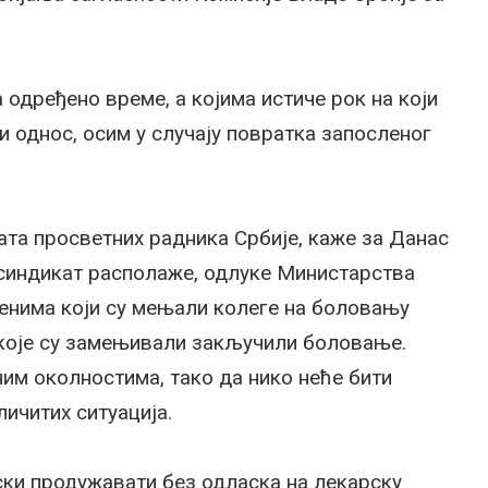
 одређено време, а којима истиче рок на који
 однос, осим у случају повратка запосленог
ата просветних радника Србије, каже за Данас
 синдикат располаже, одлуке Министарства
ленима који су мењали колеге на боловању
 које су замењивали закључили боловање.
ним околностима, тако да нико неће бити
личитих ситуација.
ски продужавати без одласка на лекарску