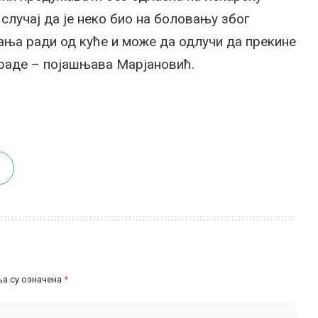
 случај да је неко био на боловању због
тања ради од куће и може да одлучи да прекине
араде – појашњава Марјановић.
а су означена
*