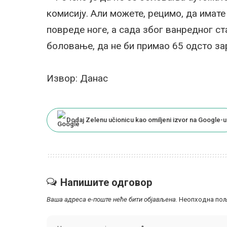
комисију. Али можете, рецимо, да имате
повреде ноге, а сада због ванредног с
боловање, да не би примао 65 одсто з
Извор: Данас
Dodaj Zelenu učionicu kao omiljeni izvor na Google-u
Напишите одговор
Ваша адреса е-поште неће бити објављена.
Неопходна пољ