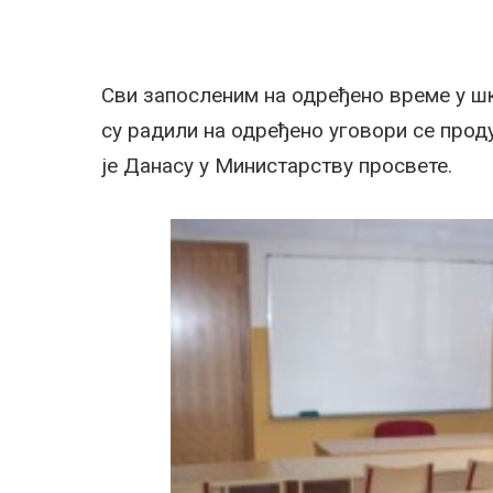
Сви запосленим на одређено време у ш
су радили на одређено уговори се прод
је Данасу у Министарству просвете.