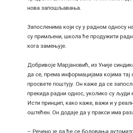
нова запошљавања.
Запосленима који су у радном односу на
су примљени, школа ће продужити радни
кога замењује.
Добривоје Марјановић, из Уније синдик
да се, према информацијама којима тај
просвете поштују. Он каже да се запос
прекида радни однос, уколико су људи
Исти принцип, како каже, важи и у реал
оштећен. Он додаје да у пракси има раз
– Речено је да ће се боловања аутомат