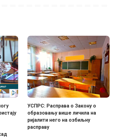
логу
УСПРС: Расправа о Закону о
ристају
образовању више личила на
ријалити него на озбиљну
расправу
кад