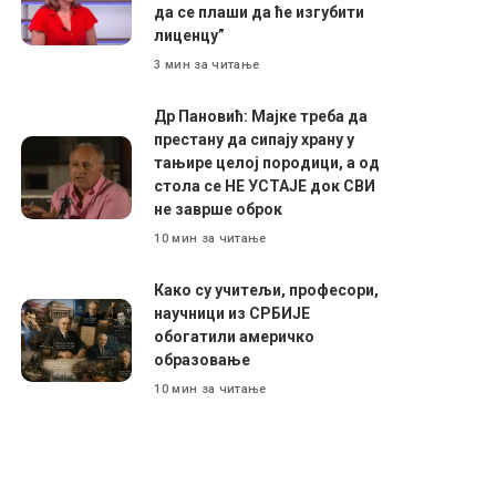
да се плаши да ће изгубити
лиценцу”
3 мин за читање
Др Пановић: Мајке треба да
престану да сипају храну у
тањире целој породици, а од
стола се НЕ УСТАЈЕ док СВИ
не заврше оброк
10 мин за читање
Како су учитељи, професори,
научници из СРБИЈЕ
обогатили америчко
образовање
10 мин за читање