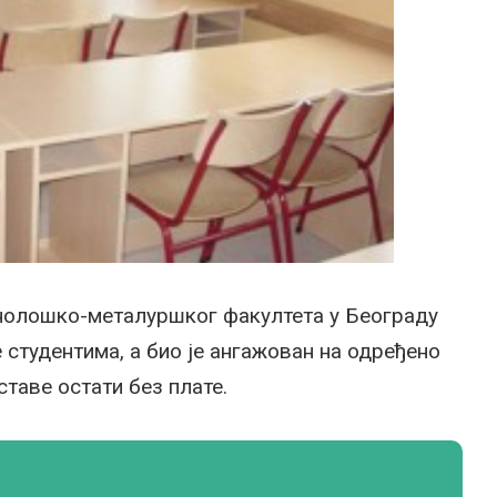
хнолошко-металуршког факултета у Београду
е студентима, а био је ангажован на одређено
ставе остати без плате.