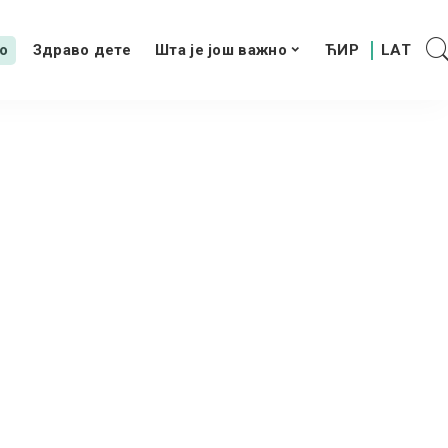
о
Здраво дете
Шта је још важно