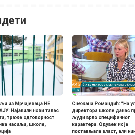
идети
љи из Мрчајеваца НЕ
Снежана Романдић: ”На у
ЈУ: Најавили нови талас
директора школе данас п
та, траже одговорност
људи врло специфичног
ика насиља, школе,
карактера. Одувек их је
уција
постављала власт, али ни