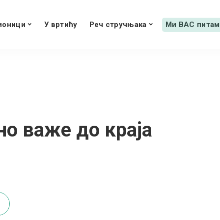
ионици
У вртићу
Реч стручњака
Ми ВАС питам
но важе до краја