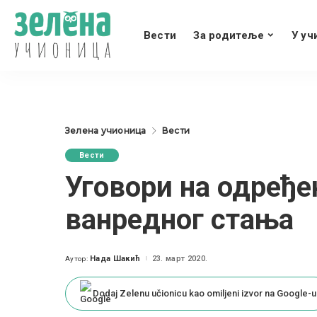
Вести
За родитеље
У уч
Зелена учионица
Вести
Вести
Уговори на одређе
ванредног стања
Нада Шакић
23. март 2020.
Аутор:
Posted
by
Dodaj Zelenu učionicu kao omiljeni izvor na Google-u