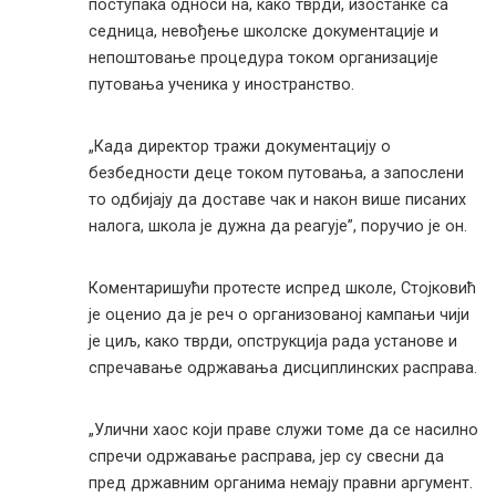
поступака односи на, како тврди, изостанке са
седница, невођење школске документације и
непоштовање процедура током организације
путовања ученика у иностранство.
„Када директор тражи документацију о
безбедности деце током путовања, а запослени
то одбијају да доставе чак и након више писаних
налога, школа је дужна да реагује”, поручио је он.
Коментаришући протесте испред школе, Стојковић
је оценио да је реч о организованој кампањи чији
је циљ, како тврди, опструкција рада установе и
спречавање одржавања дисциплинских расправа.
„Улични хаос који праве служи томе да се насилно
спречи одржавање расправа, јер су свесни да
пред државним органима немају правни аргумент.