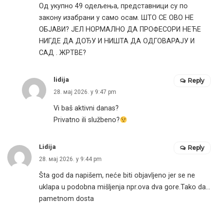
Од укупно 49 одељења, представници су по
закону изабрани у само осам. ШТО СЕ ОВО НЕ
ОБЈАВИ? ЈЕЛ НОРМАЛНО ДА ПРОФЕСОРИ НЕЋЕ
НИГДЕ ДА ДОЂУ И НИШТА ДА ОДГОВАРАЈУ И
САД . ЖРТВЕ?
lidija
Reply
28. мај 2026. у 9:47 pm
Vi baš aktivni danas?
Privatno ili službeno?
Lidija
Reply
28. мај 2026. у 9:44 pm
Šta god da napišem, neće biti objavljeno jer se ne
uklapa u podobna mišljenja npr.ova dva gore.Tako da…
pametnom dosta