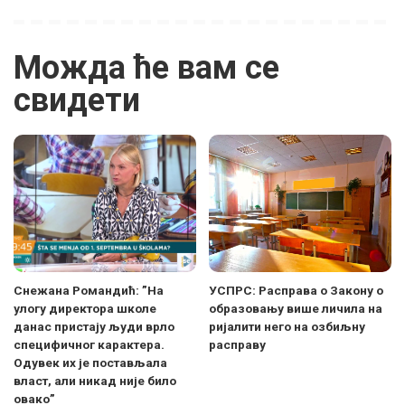
Можда ће вам се
свидети
Снежана Романдић: ”На
УСПРС: Расправа о Закону о
улогу директора школе
образовању више личила на
данас пристају људи врло
ријалити него на озбиљну
специфичног карактера.
расправу
Одувек их је постављала
власт, али никад није било
овако”