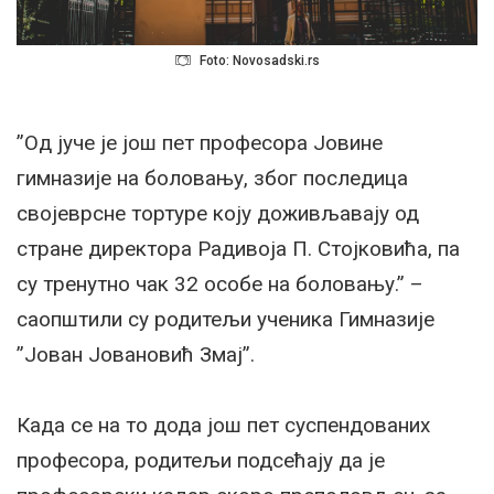
Foto: Novosadski.rs
”Од јуче је још пет професора Јовине
гимназије на боловању, због последица
својеврсне тортуре коју доживљавају од
стране директора Радивоја П. Стојковића, па
су тренутно чак 32 особе на боловању.” –
саопштили су родитељи ученика Гимназије
”Јован Јовановић Змај”.
Када се на то дода још пет суспендованих
професора, родитељи подсећају да је