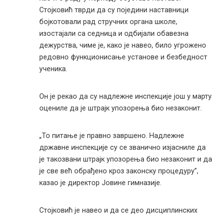
Стојковић тврди да су поједини наставници
бојкотовали рад стручних органа школе,
изостајали са седница и одбијали обавезна
дежурства, чиме је, како је навео, било угрожено
редовно функционисање установе и безбедност
ученика.
Он је рекао да су надлежне инспекције још у марту
оцениле да је штрајк упозорења био незаконит.
„То питање је правно завршено. Надлежне
државне инспекције су се званично изјасниле да
је такозвани штрајк упозорења био незаконит и да
је све већ обрађено кроз законску процедуру”,
казао је директор Јовине гимназије.
Стојковић је навео и да се део дисциплинских