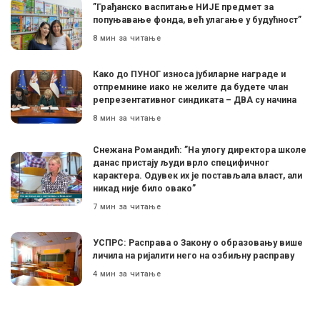
”Грађанско васпитање НИЈЕ предмет за
попуњавање фонда, већ улагање у будућност”
8 мин за читање
Како до ПУНОГ износа јубиларне награде и
отпремнине иако не желите да будете члан
репрезентативног синдиката – ДВА су начина
8 мин за читање
Снежана Романдић: ”На улогу директора школе
данас пристају људи врло специфичног
карактера. Одувек их је постављала власт, али
никад није било овако”
7 мин за читање
УСПРС: Расправа о Закону о образовању више
личила на ријалити него на озбиљну расправу
4 мин за читање