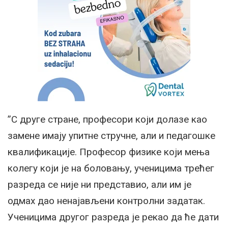
”С друге стране, професори који долазе као
замене имају упитне стручне, али и педагошке
квалификације. Професор физике који мења
колегу који је на боловању, ученицима трећег
разреда се није ни представио, али им је
одмах дао ненајављени контролни задатак.
Ученицима другог разреда је рекао да ће дати