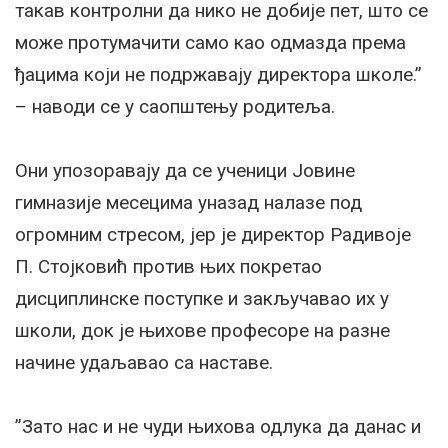
такав контролни да нико не добије пет, што се
може протумачити само као одмазда према
ђацима који не подржавају директора школе.”
– наводи се у саопштењу родитеља.
Они упозоравају да се ученици Јовине
гимназије месецима уназад налазе под
огромним стресом, јер је директор Радивоје
П. Стојковић против њих покретао
дисциплинске поступке и закључавао их у
школи, док је њихове професоре на разне
начине удаљавао са наставе.
”Зато нас и не чуди њихова одлука да данас и