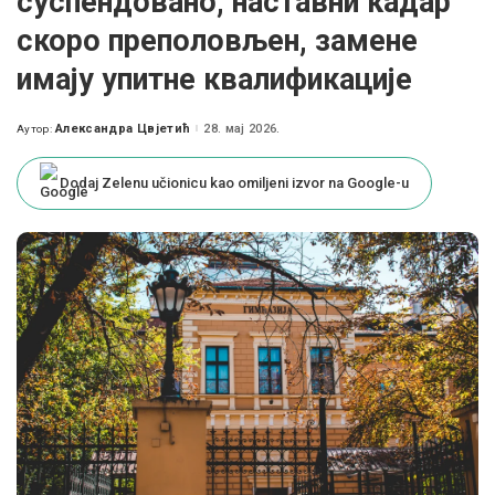
суспендовано, наставни кадар
скоро преполовљен, замене
имају упитне квалификације
Александра Цвјетић
28. мај 2026.
Аутор:
Posted
by
Dodaj Zelenu učionicu kao omiljeni izvor na Google-u