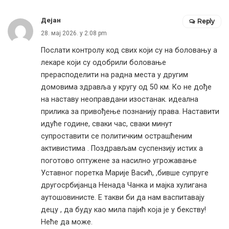
Дејан
Reply
28. мај 2026. у 2:08 pm
Послати контролу код свих који су на боловању а
лекаре који су одобрили боловање
прерасподелити на радна места у другим
домовима здравља у кругу од 50 км. Ко не дође
на наставу неоправдани изостанак. идеална
прилика за привођење познаниjу права. Наставити
идуће године, сваки час, сваки минут
супроставити се политичким острашћеним
активистима . Поздрављам суспензију истих а
поготово оптужене за насилно угрожавање
Уставног поретка Марије Васић, ,бивше супруге
другосрбијанца Ненада Чанка и мајка хулигана
аутошовинисте. Е такви би да нам васпитавају
децу , да буду као мила пајић која је у бекству!
Неће да може.