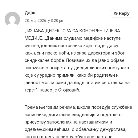
Дејан
Reply
28. мај 2026. у 3:20 pm
„ ИЗЈАВА ДИРЕКТОРА СА КОНФЕРЕНЦИЈЕ ЗА
МЕДИЈЕ. „Данима слушамо медијске наступе
суспендованих наставника који тврде да су
кажњени преко ноћи, из хира директора и због
синдикалне борбе. Позивам их да јавно објаве
закључке о покретању дисциплинских поступака
које су уредно примили, како би родитељи и
јавност могли сами да виде шта им се ставља на
терет”, навео је Стојковић.
Према његовим речима, школа поседује службене
записнике, дигиталне евиденције и податке о
присуству запослених на наставничким и
одељењским већима, о обављању дежурстава,
као и о раду у периоду обуставе наставе.