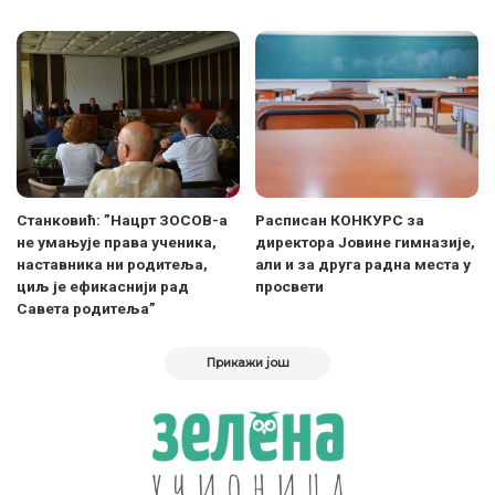
Станковић: ”Нацрт ЗОСОВ-а
Расписан КОНКУРС за
не умањује права ученика,
директора Јовине гимназије,
наставника ни родитеља,
али и за друга радна места у
циљ је ефикаснији рад
просвети
Савета родитеља”
Прикажи још