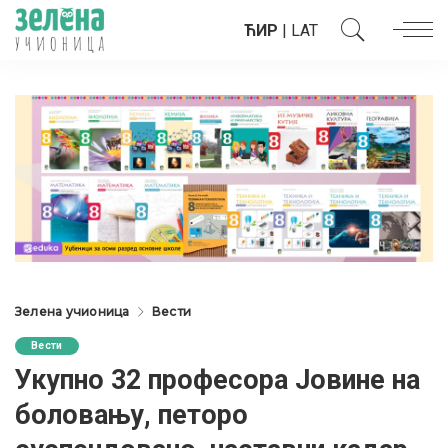
ЋИР
|
LAT
Зелена учионица
Вести
Вести
Укупно 32 професора Јовине на
боловању, петоро