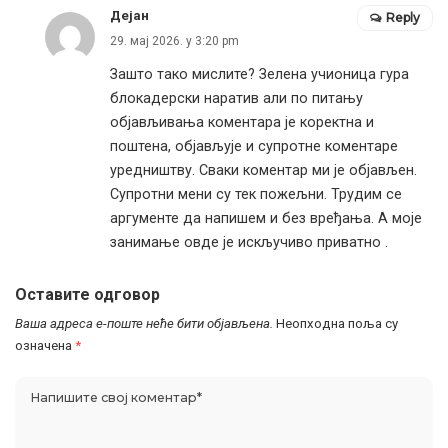
Дејан
Reply
29. мај 2026. у 3:20 pm
Зашто тако мислите? Зелена учионица гура
блокадерски наратив али по питању
објављивања коментара је коректна и
поштена, објављује и супротне коментаре
уредништву. Сваки коментар ми је објављен.
Супротни мени су тек пожељни. Трудим се
аргументе да напишем и без вређања. А моје
занимање овде је искључиво приватно .
Оставите одговор
Ваша адреса е-поште неће бити објављена.
Неопходна поља су
означена
*