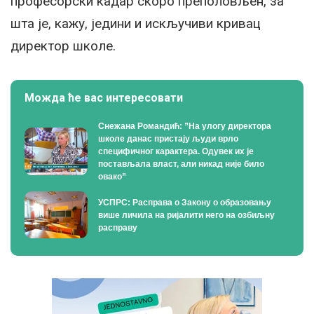
професорски кадар скоро преполовљен, за
шта је, кажу, једини и искључиви кривац
директор школе.
Можда ће вас интересовати
Снежана Романдић: ”На улогу директора
школе данас пристају људи врло
специфичног карактера. Одувек их је
постављала власт, али никад није било
овако”
УСПРС: Расправа о Закону о образовању
више личила на ријалити него на озбиљну
расправу