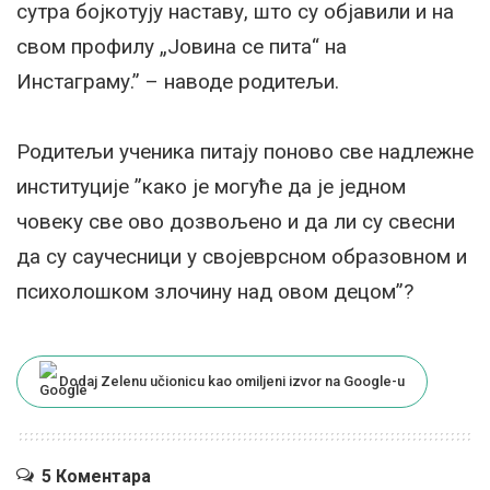
сутра бојкотују наставу, што су објавили и на
свом профилу „Јовина се пита“ на
Инстаграму.” – наводе родитељи.
Родитељи ученика питају поново све надлежне
институције ”како је могуће да је једном
човеку све ово дозвољено и да ли су свесни
да су саучесници у својеврсном образовном и
психолошком злочину над овом децом”?
Dodaj Zelenu učionicu kao omiljeni izvor na Google-u
5 Коментара