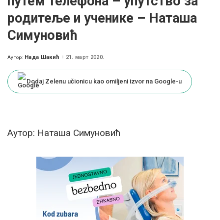
путем телефона – упутство за
родитеље и ученике – Наташа
Симуновић
Нада Шакић
21. март 2020.
Аутор:
Posted
by
Dodaj Zelenu učionicu kao omiljeni izvor na Google-u
Aутор: Наташа Симуновић