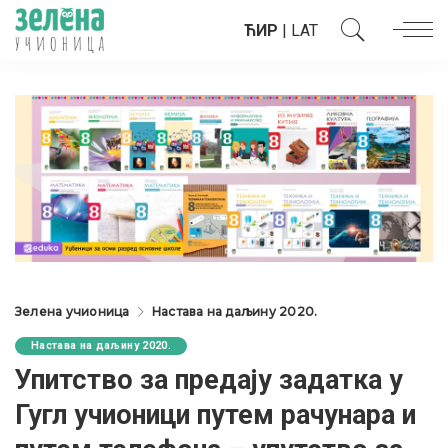
ЋИР
|
LAT
Зелена учионица
Настава на даљину 2020.
Настава на даљину 2020.
Упитство за предају задатка у
Гугл учионици путем рачунара и