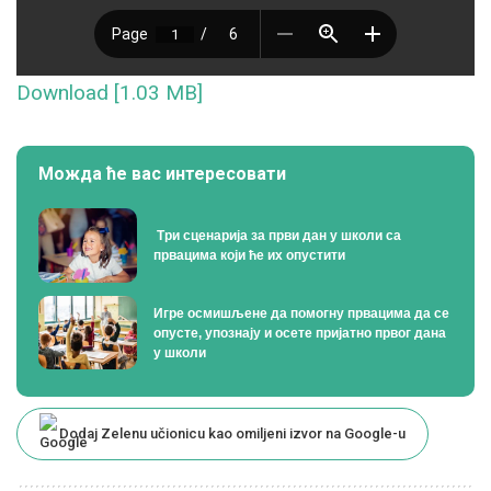
Download [1.03 MB]
Можда ће вас интересовати
Tри сценарија за први дан у школи са
првацима који ће их опустити
Игре осмишљене да помогну првацима да се
опусте, упознају и осете пријатно првог дана
у школи
Dodaj Zelenu učionicu kao omiljeni izvor na Google-u