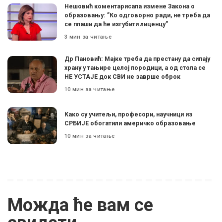
Нешовић коментарисала измене Закона о
образовању: ”Ко одговорно ради, не треба да
се плаши да ће изгубити лиценцу”
3 мин за читање
Др Пановић: Мајке треба да престану да сипају
храну у тањире целој породици, а од стола се
НЕ УСТАЈЕ док СВИ не заврше оброк
10 мин за читање
Како су учитељи, професори, научници из
СРБИЈЕ обогатили америчко образовање
10 мин за читање
Можда ће вам се