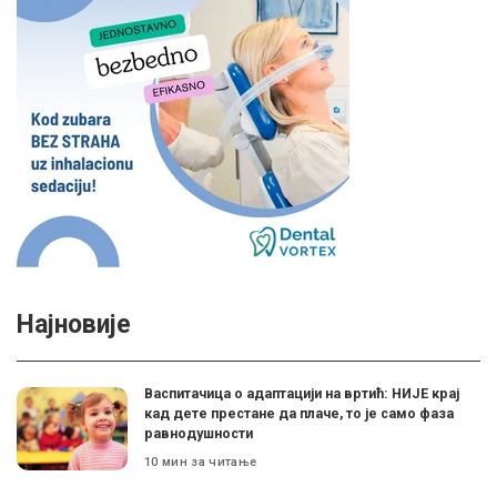
Најновије
Васпитачица о адаптацији на вртић: НИЈЕ крај
кад дете престане да плаче, то је само фаза
равнодушности
10 мин за читање