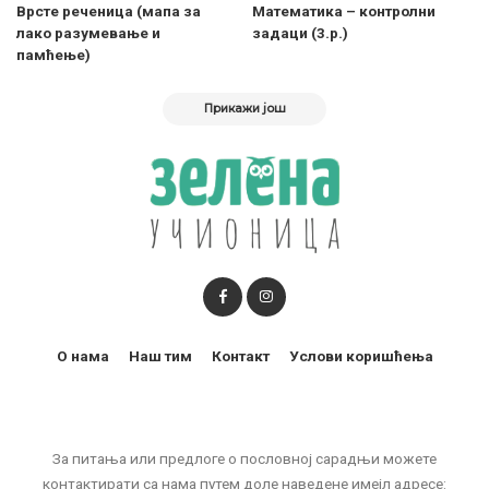
Врсте реченица (мапа за
Математика – контролни
лако разумевање и
задаци (3.р.)
памћење)
Прикажи још
О нама
Наш тим
Контакт
Услови коришћења
За питања или предлоге о пословној сарадњи можете
контактирати са нама путем доле наведене имејл адресе: