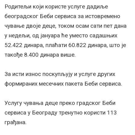
Родитељи који користе услуге дадиље
београдског Беби сервиса за истовремено
чување двоје деце, током осам сати пет дана
у недељи, од јануара ће уместо садашњих
52.422 динара, плаћати 60.822 динара, што је
такође 8.400 динара више.
За исти износ поскупљују и услуге других
формираних месечних пакета Беби сервиса.
Услугу чувања деце преко градског Беби
сервиса у Београду тренутно користи 113
грађана.