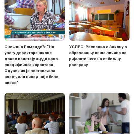
Снежана Романдић: ”На
УСПРС: Расправа о Закону о
улогу директора школе
образовању више личила на
данас пристају људи врло
ријалити него на озбиљну
специфичног карактера.
расправу
Одувек их је постављала
власт, али никад није било
овако”