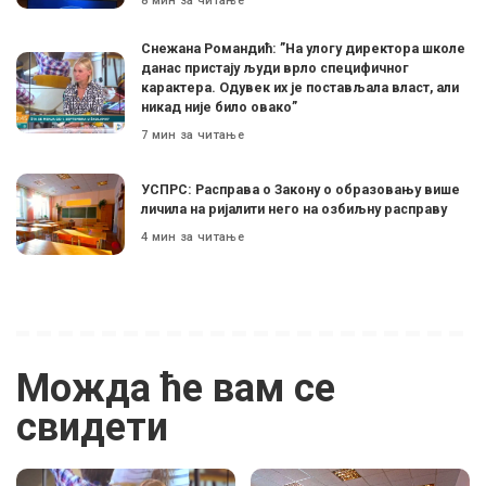
8 мин за читање
Снежана Романдић: ”На улогу директора школе
данас пристају људи врло специфичног
карактера. Одувек их је постављала власт, али
никад није било овако”
7 мин за читање
УСПРС: Расправа о Закону о образовању више
личила на ријалити него на озбиљну расправу
4 мин за читање
Можда ће вам се
свидети