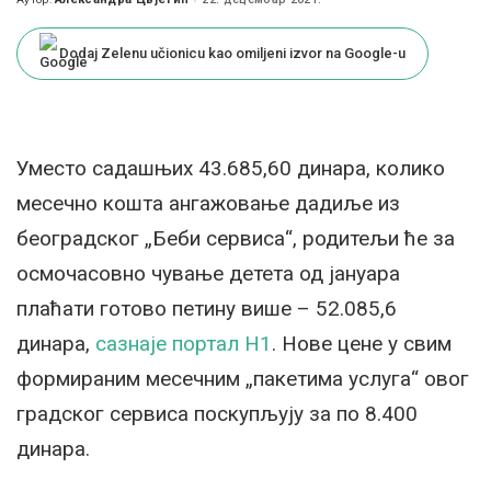
Posted
by
Dodaj Zelenu učionicu kao omiljeni izvor na Google-u
Уместо садашњих 43.685,60 динара, колико
месечно кошта ангажовање дадиље из
београдског „Беби сервиса“, родитељи ће за
осмочасовно чување детета од јануара
плаћати готово петину више – 52.085,6
динара,
сазнаје портал Н1
. Нове цене у свим
формираним месечним „пакетима услуга“ овог
градског сервиса поскупљују за по 8.400
динара.