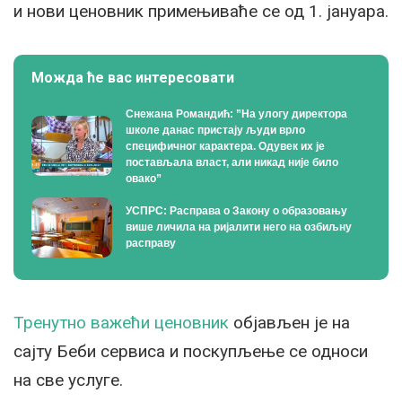
и нови ценовник примењиваће се од 1. јануара.
Можда ће вас интересовати
Снежана Романдић: ”На улогу директора
школе данас пристају људи врло
специфичног карактера. Одувек их је
постављала власт, али никад није било
овако”
УСПРС: Расправа о Закону о образовању
више личила на ријалити него на озбиљну
расправу
Тренутно важећи ценовник
објављен је на
сајту Беби сервиса и поскупљење се односи
на све услуге.