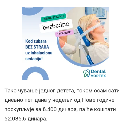
Тако чување једног детета, током осам сати
дневно пет дана у недељи од Нове године
поскупљује за 8.400 динара, па ће коштати
52.085,6 динара.