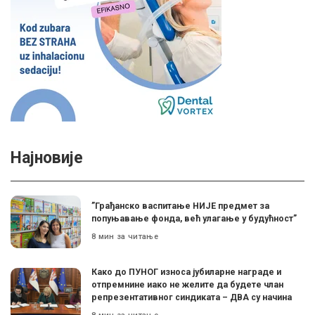
Најновије
”Грађанско васпитање НИЈЕ предмет за
попуњавање фонда, већ улагање у будућност”
8 мин за читање
Како до ПУНОГ износа јубиларне награде и
отпремнине иако не желите да будете члан
репрезентативног синдиката – ДВА су начина