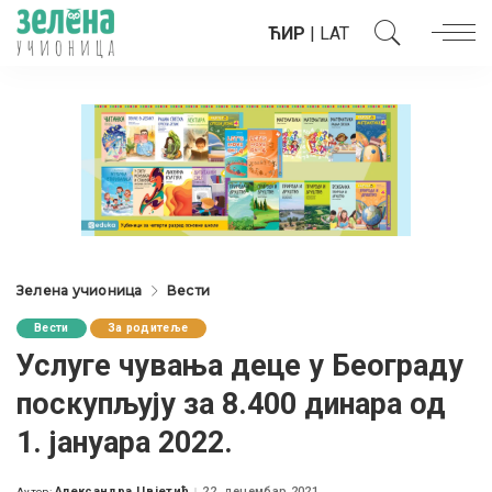
ЋИР
|
LAT
Зелена учионица
Вести
Вести
За родитеље
Услуге чувања деце у Београду
поскупљују за 8.400 динара од
1. јануара 2022.
Александра Цвјетић
22. децембар 2021.
Аутор: