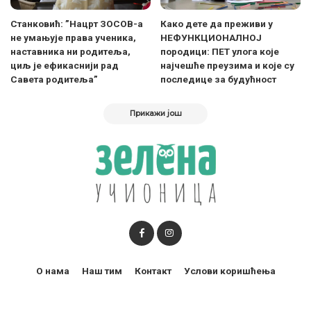
Станковић: ”Нацрт ЗОСОВ-а
Како дете да преживи у
не умањује права ученика,
НЕФУНКЦИОНАЛНОЈ
наставника ни родитеља,
породици: ПЕТ улога које
циљ је ефикаснији рад
најчешће преузима и које су
Савета родитеља”
последице за будућност
Прикажи још
О нама
Наш тим
Контакт
Услови коришћења