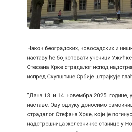
Након београдских, новосадских и нишк
наставу ће бојкотовати ученици Ужићке 
Стефана Хрке страдалог испод надстреш
испред Скупштине Србије штрајкује глађ
”Дана 13. и 14. новембра 2025. године, 
наставе. Ову одлуку доносимо самоиниц
страдалог Стефана Хрке, који је погину
надстрешница железничке станице у Но