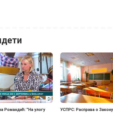
идети
а Романдић: ”На улогу
УСПРС: Расправа о Закону