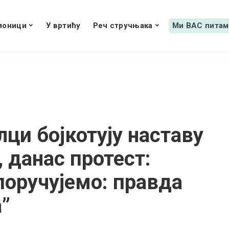
ионици
У вртићу
Реч стручњака
Ми ВАС питам
ци бојкотују наставу
, данас протест:
поручујемо: правда
”