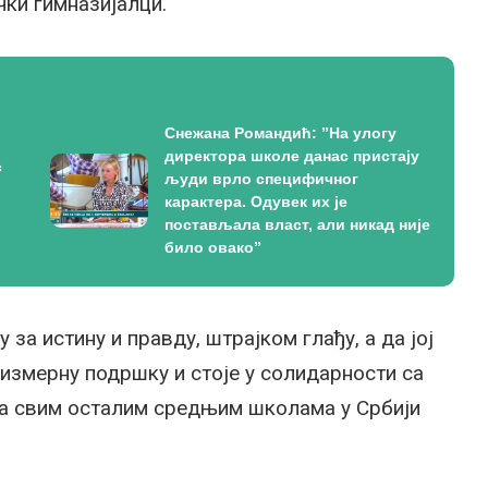
чки гимназијалци.
Снежана Романдић: ”На улогу
директора школе данас пристају
с
људи врло специфичног
карактера. Одувек их је
постављала власт, али никад није
било овако”
за истину и правду, штрајком глађу, а да јој
измерну подршку и стоје у солидарности са
са свим осталим средњим школама у Србији