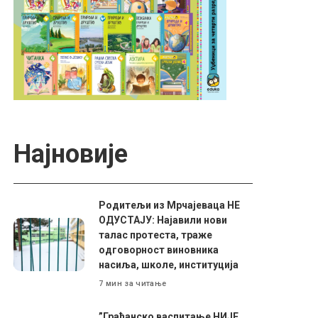
Најновије
Родитељи из Мрчајеваца НЕ
ОДУСТАЈУ: Најавили нови
талас протеста, траже
одговорност виновника
насиља, школе, институција
7 мин за читање
”Грађанско васпитање НИЈЕ