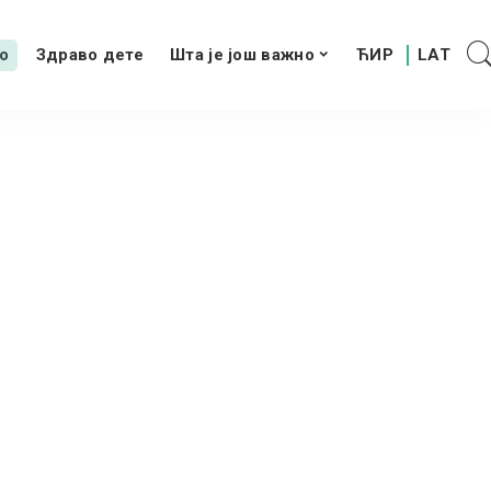
о
Здраво дете
Шта је још важно