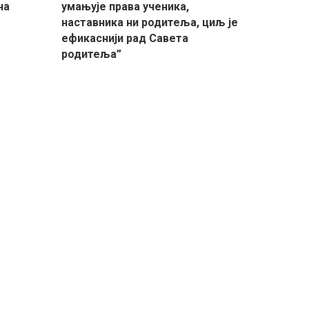
на
умањује права ученика,
наставника ни родитеља, циљ је
ефикаснији рад Савета
родитеља”