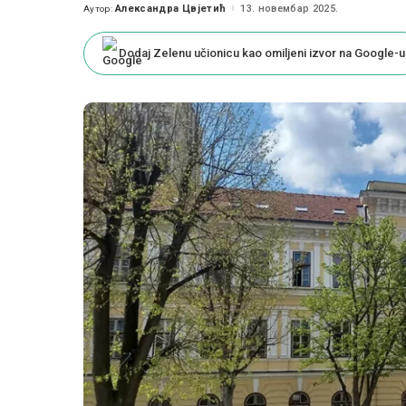
Александра Цвјетић
13. новембар 2025.
Аутор:
Posted
by
Dodaj Zelenu učionicu kao omiljeni izvor na Google-u