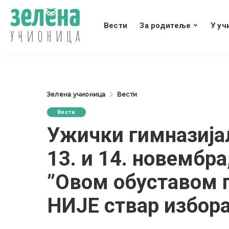
Вести
За родитеље
У уч
Зелена учионица
Вести
Вести
Ужички гимназијал
13. и 14. новембра
”Овом обуставом 
НИЈЕ ствар избора