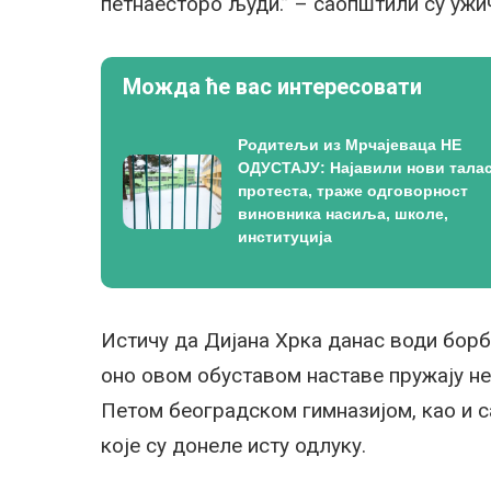
петнаесторо људи.” – саопштили су ужи
Можда ће вас интересовати
Родитељи из Мрчајеваца НЕ
ОДУСТАЈУ: Најавили нови тала
протеста, траже одговорност
виновника насиља, школе,
институција
Истичу да Дијана Хрка данас води борбу 
оно овом обуставом наставе пружају не
Петом београдском гимназијом, као и 
које су донеле исту одлуку.