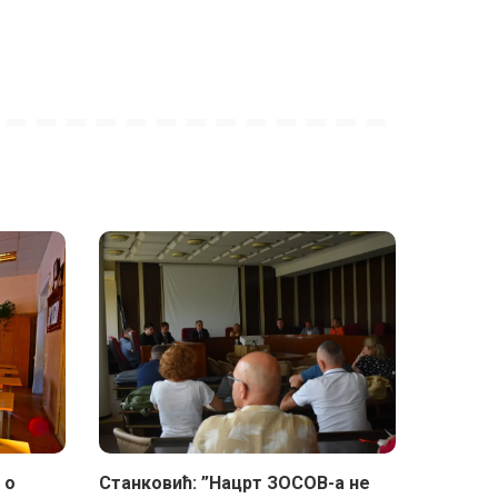
 о
Станковић: ”Нацрт ЗОСОВ-а не