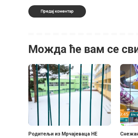
Можда ће вам се св
Родитељи из Мрчајеваца НЕ
Снежан