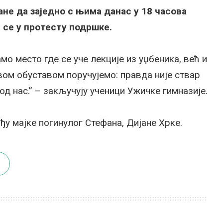
ане да заједно с њима данас у 18 часова
 се у протесту подршке.
мо место где се уче лекције из уџбеника, већ и
овом обуставом поручујемо: правда није ствар
д нас.” – закључују ученици Ужичке гимназије.
ађу мајке погинулог Стефана, Дијане Хрке.