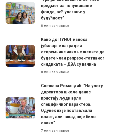
предмет за попуњавање
фонда, већ улагање у
будућност”
8 мин за читање
Како до ПУНОГ износа
јубиларне награде и
отпремнине иако не желите да
будете члан репрезентативног
синдиката – ДВА су начина
8 мин за читање
Снежана Романдић: ”На улогу
директора школе данас
пристају људи врло
специфичног карактера.
Одувек их је постављала
власт, али никад није било
овако”
7 мин за читање