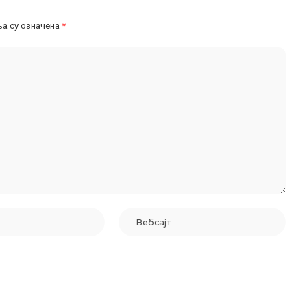
а су означена
*