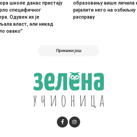
ора школе данас пристају
образовању више личила 
рло специфичног
ријалити него на озбиљну
ра. Одувек их је
расправу
љала власт, али никад
ло овако”
Прикажи још