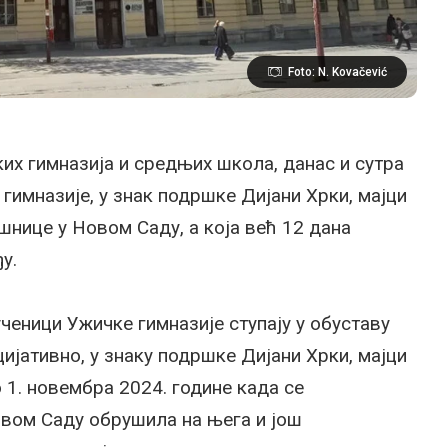
Foto: N. Kovačević
их гимназија и средњих школа, данас и сутра
гимназије, у знак подршке Дијани Хрки, мајци
нице у Новом Саду, а која већ 12 дана
у.
ученици Ужичке гимназије ступају у обуставу
ијативно, у знаку подршке Дијани Хрки, мајци
о 1. новембра 2024. године када се
вом Саду обрушила на њега и још