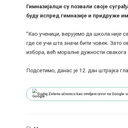
Гимназијалци су позвали своје суграђ
буду испред гимназије и придруже им
”Као ученици, верујемо да школа није са
где се учи шта значи бити човек. Зато 
избора, већ моралне дужности свакога о
Подсетимо, данас је 12. дан штрајка гл
Dodaj Zelenu učionicu kao omiljeni izvor na Google-u