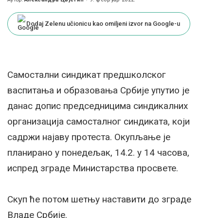
Posted
by
Dodaj Zelenu učionicu kao omiljeni izvor na Google-u
Самостални синдикат предшколског
васпитања и образовања Србије упутио је
данас допис председницима синдикалних
организација самосталног синдиката, који
садржи најаву протеста. Окупљање је
планирано у понедељак, 14.2. у 14 часова,
испред зграде Министарства просвете.
Скуп ће потом шетњу наставити до зграде
Владе Србије.