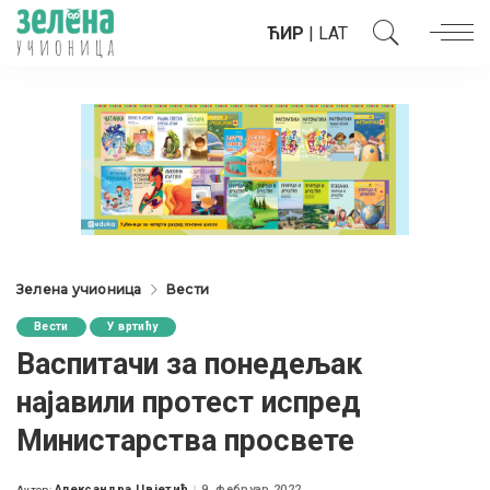
ЋИР
|
LAT
Зелена учионица
Вести
Вести
У вртићу
Васпитачи за понедељак
најавили протест испред
Министарства просвете
Александра Цвјетић
9. фебруар 2022.
Аутор: