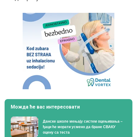
Можда ће вас интересовати
Данске школе мењају систем оцењивања –
ђаци ће морати усмено да бране СВАКУ
оцену са теста