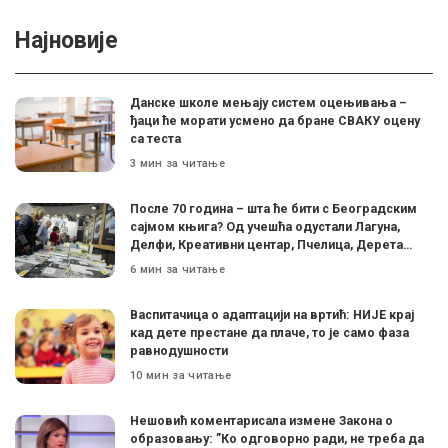
Најновије
Данске школе мењају систем оцењивања –
ђаци ће морати усмено да бране СВАКУ оцену
са теста
3 мин за читање
После 70 година – шта ће бити с Београдским
сајмом књига? Од учешћа одустали Лагуна,
Делфи, Креативни центар, Пчелица, Дерета…
6 мин за читање
Васпитачица о адаптацији на вртић: НИЈЕ крај
кад дете престане да плаче, то је само фаза
равнодушности
10 мин за читање
Нешовић коментарисала измене Закона о
образовању: ”Ко одговорно ради, не треба да