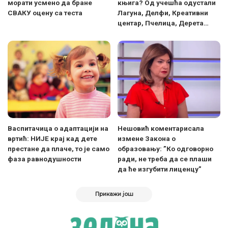
морати усмено да бране
књига? Од учешћа одустали
СВАКУ оцену са теста
Лагуна, Делфи, Креативни
центар, Пчелица, Дерета…
Васпитачица о адаптацији на
Нешовић коментарисала
вртић: НИЈЕ крај кад дете
измене Закона о
престане да плаче, то је само
образовању: ”Ко одговорно
фаза равнодушности
ради, не треба да се плаши
да ће изгубити лиценцу”
Прикажи још