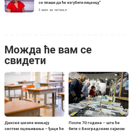
се плаши да ће изгубити лиценцу”
3 мин за читање
Можда ће вам се
свидети
Данске школе мењају
После 70 година – шта ће
систем оцењивања – ђаци ће
бити с Београдским сајмом