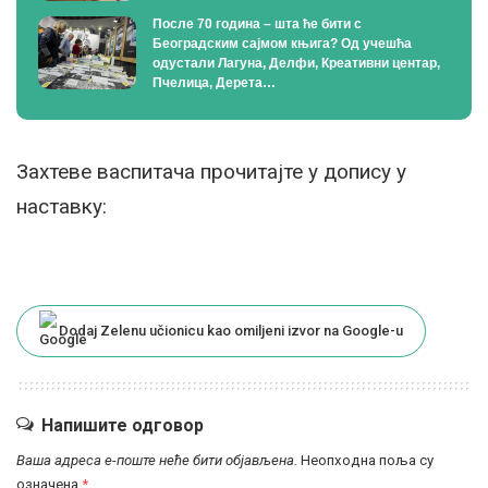
После 70 година – шта ће бити с
Београдским сајмом књига? Од учешћа
одустали Лагуна, Делфи, Креативни центар,
Пчелица, Дерета…
Захтеве васпитача прочитајте у допису у
наставку:
Dodaj Zelenu učionicu kao omiljeni izvor na Google-u
Напишите одговор
Ваша адреса е-поште неће бити објављена.
Неопходна поља су
означена
*