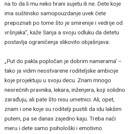
na to da li mu neko hrani sujetu ili ne. Dete koje
ima suštinsko samopouzdanje uvek ćete
prepoznati po tome što je smirenije i vedrije od
vršnjaka“, kaže Sanja a svoju odluku da detetu
postavlja ograničenja slikovito objašnjava:
„Put do pakla popločan je dobrim namerama’ –
tako ja vidim neostvarene roditeljske ambicije
koje projektuju u svoju decu. Znam mnogo
nesrećnih pravnika, lekara, inženjera, koji solidno
zarađuju, ali pate što nisu umetnici. Ali, opet,
znam i one koje su roditelji pustili da idu lakšim
putem, pa se danas zajedno kaju. Treba naći
meru i dete samo psihološki i emotivno