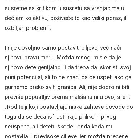
susretne sa kritikom u susretu sa vršnjacima u
dečjem kolektivu, doživeće to kao veliki poraz, ili
ozbiljan problem“.
I nije dovoljno samo postaviti ciljeve, već naći
njihovu pravu meru. Možda mnogi misle da je
njihovo dete genijalno ili da treba da iskoristi svoj
puni potencijal, ali to ne znači da će uspeti ako ga
gurnemo preko svih granica. Ali, nije dobro ni biti
previše popustljiv prema mališanu ni u ovoj sferi.
„Roditelji koji postavljaju niske zahteve dovode do
toga da se deca isfrustriraju prilikom prvog
neuspeha, ali detetu škode i onda kada mu
postavljaju previsoke ciljeve, jer možda precene