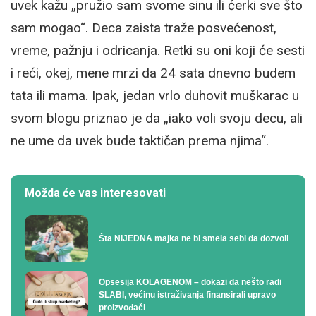
uvek kažu „pružio sam svome sinu ili ćerki sve što
sam mogao“. Deca zaista traže posvećenost,
vreme, pažnju i odricanja. Retki su oni koji će sesti
i reći, okej, mene mrzi da 24 sata dnevno budem
tata ili mama. Ipak, jedan vrlo duhovit muškarac u
svom blogu priznao je da „iako voli svoju decu, ali
ne ume da uvek bude taktičan prema njima“.
Možda će vas interesovati
Šta NIJEDNA majka ne bi smela sebi da dozvoli
Opsesija KOLAGENOM – dokazi da nešto radi
SLABI, većinu istraživanja finansirali upravo
proizvođači