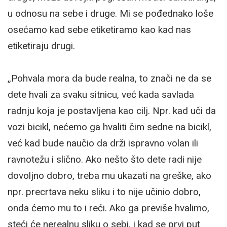
u odnosu na sebe i druge. Mi se pođednako loše
osećamo kad sebe etiketiramo kao kad nas
etiketiraju drugi.
„Pohvala mora da bude realna, to znači ne da se
dete hvali za svaku sitnicu, već kada savlada
radnju koja je postavljena kao cilj. Npr. kad uči da
vozi bicikl, nećemo ga hvaliti čim sedne na bicikl,
već kad bude naučio da drži ispravno volan ili
ravnotežu i slično. Ako nešto što dete radi nije
dovoljno dobro, treba mu ukazati na greške, ako
npr. precrtava neku sliku i to nije učinio dobro,
onda ćemo mu to i reći. Ako ga previše hvalimo,
steći će nerealnu sliku o sebi, i kad se prvi put