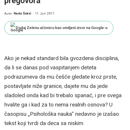
pregovora
Nada Šakić
11. jun 2017.
Autor:
Posted
by
Dodaj Zelenu učionicu kao omiljeni izvor na Google-u
Ako je nekad standard bila gvozdena disciplina,
da li se danas pod vaspitanjem deteta
podrazumeva da mu češće gledate kroz prste,
postavljate niže granice, dajete mu da jede
sladoled onda kad bi trebalo spanać, i pre svega
hvalite ga i kad za to nema realnih osnova? U
časopisu „Psihološka nauka“ nedavno je izašao
tekst koji tvrdi da deca sa niskim