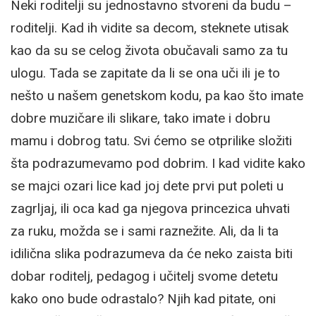
Neki roditelji su jednostavno stvoreni da budu –
roditelji. Kad ih vidite sa decom, steknete utisak
kao da su se celog života obučavali samo za tu
ulogu. Tada se zapitate da li se ona uči ili je to
nešto u našem genetskom kodu, pa kao što imate
dobre muzičare ili slikare, tako imate i dobru
mamu i dobrog tatu. Svi ćemo se otprilike složiti
šta podrazumevamo pod dobrim. I kad vidite kako
se majci ozari lice kad joj dete prvi put poleti u
zagrljaj, ili oca kad ga njegova princezica uhvati
za ruku, možda se i sami raznežite. Ali, da li ta
idilična slika podrazumeva da će neko zaista biti
dobar roditelj, pedagog i učitelj svome detetu
kako ono bude odrastalo? Njih kad pitate, oni