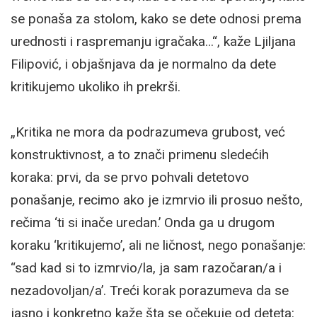
se ponaša za stolom, kako se dete odnosi prema
urednosti i raspremanju igračaka…“, kaže Ljiljana
Filipović, i objašnjava da je normalno da dete
kritikujemo ukoliko ih prekrši.
„Kritika ne mora da podrazumeva grubost, već
konstruktivnost, a to znači primenu sledećih
koraka: prvi, da se prvo pohvali detetovo
ponašanje, recimo ako je izmrvio ili prosuo nešto,
rečima ‘ti si inače uredan.’ Onda ga u drugom
koraku ‘kritikujemo’, ali ne ličnost, nego ponašanje:
“sad kad si to izmrvio/la, ja sam razočaran/a i
nezadovoljan/a’. Treći korak porazumeva da se
jasno i konkretno kaže šta se očekuje od deteta: