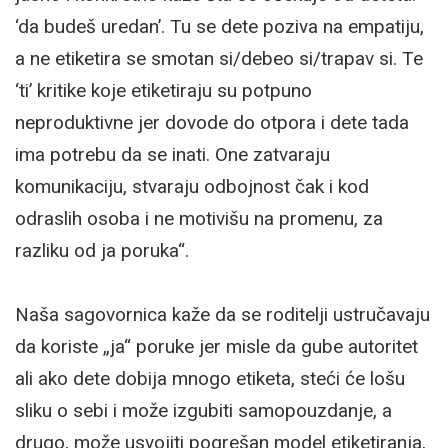
‘da budeš uredan’. Tu se dete poziva na empatiju,
a ne etiketira se smotan si/debeo si/trapav si. Te
‘ti’ kritike koje etiketiraju su potpuno
neproduktivne jer dovode do otpora i dete tada
ima potrebu da se inati. One zatvaraju
komunikaciju, stvaraju odbojnost čak i kod
odraslih osoba i ne motivišu na promenu, za
razliku od ja poruka“.
Naša sagovornica kaže da se roditelji ustručavaju
da koriste „ja“ poruke jer misle da gube autoritet
ali ako dete dobija mnogo etiketa, steći će lošu
sliku o sebi i može izgubiti samopouzdanje, a
drugo, može usvojiti pogrešan model etiketiranja,