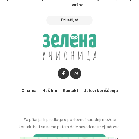
važno!
Prikaži još
O nama
Naš tim
Kontakt
Uslovi korišćenja
Za pitanja ili predloge o poslovnoj saradnji možete
kontaktirati sa nama putem dole navedene imejl adrese:
marketing@zelenaucionica.com