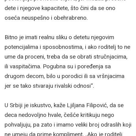
dete i njegove kapacitete, što čini da se ono
oseća neuspešno i obehrabreno.
Bitno je imati realnu sliku o detetu njegovim
potencijalima i sposobnostima, i ako roditelj to ne
ume da proceni, treba da se obrati stručnjacima,
ili vaspitačima. Pogubna su i poređenja sa
drugom decom, bilo u porodici ili sa vršnjacima
jer se tako stvaraju rivalski odnosi“.
U Srbiji je iskustvo, kaže Ljiljana Filipović, da se
deca nedovoljno hvale, češće kritikuju nego
pohvaljuju, pa zato i imamo veliki broj odraslih koji
ne umeju da prime kompliment. „Ako je roditelj