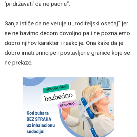
‘pridržavati’ da ne padne“.
Sanja ističe da ne veruje u „roditeljski osećaj“ jer
se ne bavimo decom dovoljno pa i ne poznajemo
dobro njihov karakter i reakcije. Ona kaže da je
dobro imati principe i postavljene granice koje se
ne prelaze.