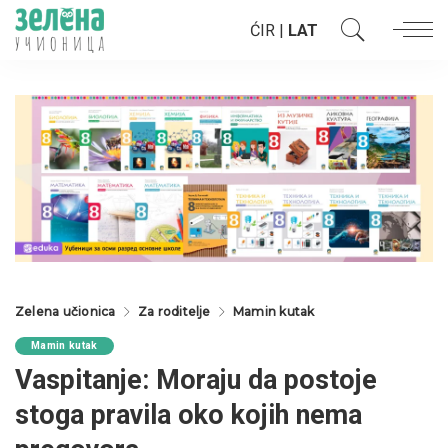
ĆIR
|
LAT
Zelena učionica
Za roditelje
Mamin kutak
Mamin kutak
Vaspitanje: Moraju da postoje
stoga pravila oko kojih nema