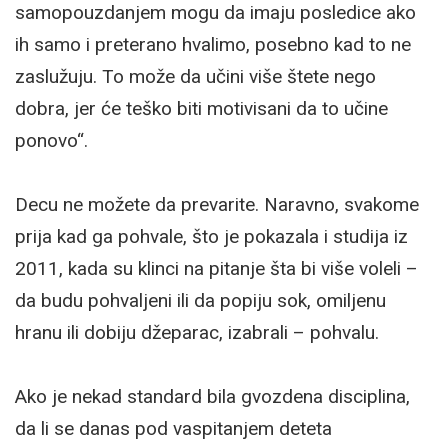
samopouzdanjem mogu da imaju posledice ako
ih samo i preterano hvalimo, posebno kad to ne
zaslužuju. To može da učini više štete nego
dobra, jer će teško biti motivisani da to učine
ponovo“.
Decu ne možete da prevarite. Naravno, svakome
prija kad ga pohvale, što je pokazala i studija iz
2011, kada su klinci na pitanje šta bi više voleli –
da budu pohvaljeni ili da popiju sok, omiljenu
hranu ili dobiju džeparac, izabrali – pohvalu.
Ako je nekad standard bila gvozdena disciplina,
da li se danas pod vaspitanjem deteta