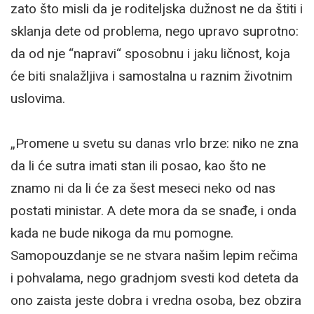
zato što misli da je roditeljska dužnost ne da štiti i
sklanja dete od problema, nego upravo suprotno:
da od nje “napravi“ sposobnu i jaku ličnost, koja
će biti snalažljiva i samostalna u raznim životnim
uslovima.
„Promene u svetu su danas vrlo brze: niko ne zna
da li će sutra imati stan ili posao, kao što ne
znamo ni da li će za šest meseci neko od nas
postati ministar. A dete mora da se snađe, i onda
kada ne bude nikoga da mu pomogne.
Samopouzdanje se ne stvara našim lepim rečima
i pohvalama, nego gradnjom svesti kod deteta da
ono zaista jeste dobra i vredna osoba, bez obzira