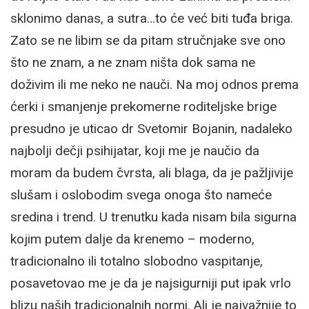
sklonimo danas, a sutra…to će već biti tuđa briga.
Zato se ne libim se da pitam stručnjake sve ono
što ne znam, a ne znam ništa dok sama ne
doživim ili me neko ne nauči. Na moj odnos prema
ćerki i smanjenje prekomerne roditeljske brige
presudno je uticao dr Svetomir Bojanin, nadaleko
najbolji dečji psihijatar, koji me je naučio da
moram da budem čvrsta, ali blaga, da je pažljivije
slušam i oslobodim svega onoga što nameće
sredina i trend. U trenutku kada nisam bila sigurna
kojim putem dalje da krenemo – moderno,
tradicionalno ili totalno slobodno vaspitanje,
posavetovao me je da je najsigurniji put ipak vrlo
blizu naših tradicionalnih normi. Ali je najvažnije to