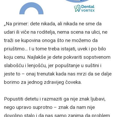
„Na primer: dete nikada, ali nikada ne sme da
udari ili viče na roditelja, nema scena na ulici, ne
traži se kupovina onoga što ne možemo da
priuštimo… I u tome treba istajati, uvek i po bilo
koju cenu. Najlakše je dete pokvariti sopstvenom
slabošću i lenjošću, jer popuštanje u suštini i
jeste to – onaj trenutak kada nas mrzi da se dalje
borimo za jednog zdravijeg čoveka.
Popustiti detetu i razmaziti ga nije znak ljubavi,
nego upravo suprotno – znak da nam nije
dovoljno stalo i da nas samo zanima da problem