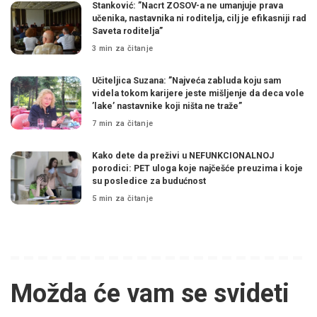
Stanković: ”Nacrt ZOSOV-a ne umanjuje prava
učenika, nastavnika ni roditelja, cilj je efikasniji rad
Saveta roditelja”
3 min za čitanje
Učiteljica Suzana: ”Najveća zabluda koju sam
videla tokom karijere jeste mišljenje da deca vole
’lake’ nastavnike koji ništa ne traže”
7 min za čitanje
Kako dete da preživi u NEFUNKCIONALNOJ
porodici: PET uloga koje najčešće preuzima i koje
su posledice za budućnost
5 min za čitanje
Možda će vam se svideti