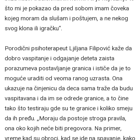
što mi je pokazao da pred sobom imam čoveka
kojeg moram da slušam i poštujem, a ne nekog
svog klona ili igračku“.
Porodični psihoterapeut Ljiljana Filipović kaže da
dobro vaspitanje i odgajanje deteta zaista
porazumeva postavljanje granica i ističe da je to
moguće uraditi od veoma ranog uzrasta. Ona
ukazuje na činjenicu da deca sama traže da budu
vaspitavana i da im se odrede granice, a to čine
tako što testiraju gde su te granice i koliko smeju
da ih pređu. „Moraju da postoje stroga pravila,
ona oko kojih neće biti pregovora. Na primer,
vreme kad su obroci, kad se ide na spavanje, kako