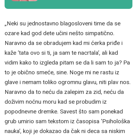
„Neki su jednostavno blagosloveni time da se
ozare kad god dete učini nešto simpatično.
Naravno da se obradujem kad mi ćerka priđe i
kaže ‘tata ovo si ti, ja sam te nacrtala’, ali kad
vidim kako to izgleda pitam se da li sam to ja? Pa
to je obično smeće, sine. Noge mi ne rastu iz
glave i nemam toliko ogromnu glavu, niti plav nos.
Naravno da to neću da zalepim za zid, neću da
doživim noćnu moru kad se probudim iz
popodnevne dremke. Savest što sam ponekad
grub umirio sam tekstom iz časopisa ‘Psihološka
nauka’, koji je dokazao da čak ni deca sa niskim