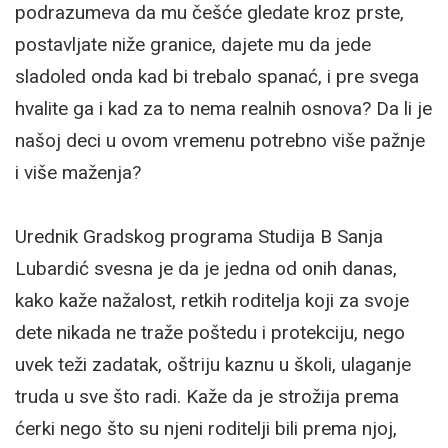
podrazumeva da mu češće gledate kroz prste,
postavljate niže granice, dajete mu da jede
sladoled onda kad bi trebalo spanać, i pre svega
hvalite ga i kad za to nema realnih osnova? Da li je
našoj deci u ovom vremenu potrebno više pažnje
i više maženja?
Urednik Gradskog programa Studija B Sanja
Lubardić svesna je da je jedna od onih danas,
kako kaže nažalost, retkih roditelja koji za svoje
dete nikada ne traže poštedu i protekciju, nego
uvek teži zadatak, oštriju kaznu u školi, ulaganje
truda u sve što radi. Kaže da je strožija prema
ćerki nego što su njeni roditelji bili prema njoj,