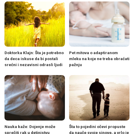
Doktorka Klajn: Šta je potrebno
Pet mitova o adaptiranom
da deca iskuse da bi postali
mleku na koje ne treba obraćati
srećni i nezavisni odrasli ljudi
pažnju
Nauka kaže: Dojenje može
Šta to pojedini očevi propuste
sprečiti rak u detinjstvu
da nauče svoje sinove, a vrlo je