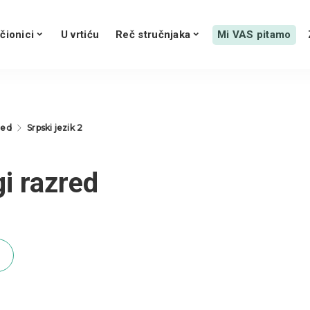
čionici
U vrtiću
Reč stručnjaka
Mi VAS pitamo
red
Srpski jezik 2
i razred