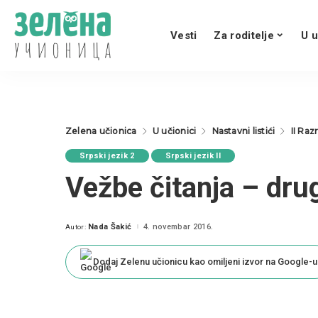
Vesti
Za roditelje
U u
Zelena učionica
U učionici
Nastavni listići
II Raz
Srpski jezik 2
Srpski jezik II
Vežbe čitanja – drug
Nada Šakić
4. novembar 2016.
Autor:
Posted
by
Dodaj Zelenu učionicu kao omiljeni izvor na Google-u