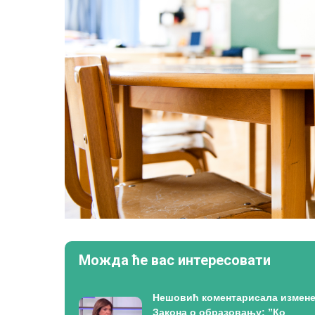
Можда ће вас интересовати
Нешовић коментарисала измен
Закона о образовању: ”Ко