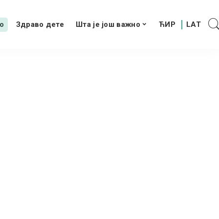
о
Здраво дете
Шта је још важно