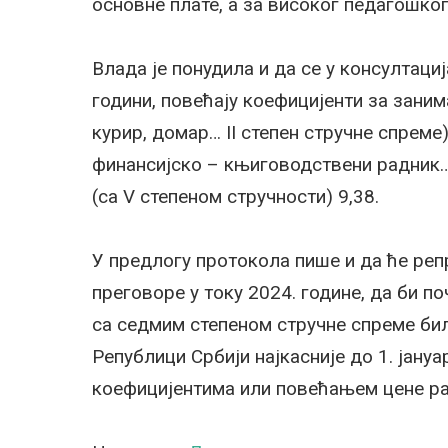
основне плате, а за високог педагошког
Влада је понудила и да се у консултаци
години, повећају коефицијенти за заним
курир, домар… II степен стручне спреме
финансијско – књиговодствени радник… 
(са V степеном стручности) 9,38.
У предлогу протокола пише и да ће реп
преговоре у току 2024. године, да би п
са седмим степеном стручне спреме бил
Републици Србији најкасније до 1. јану
коефицијентима или повећањем цене ра