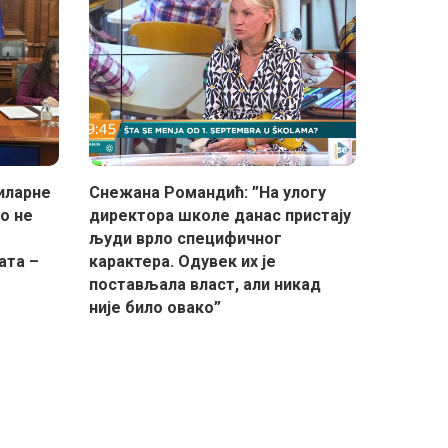
иларне
Снежана Романдић: ”На улогу
о не
директора школе данас пристају
људи врло специфичног
ата –
карактера. Одувек их је
постављала власт, али никад
није било овако”