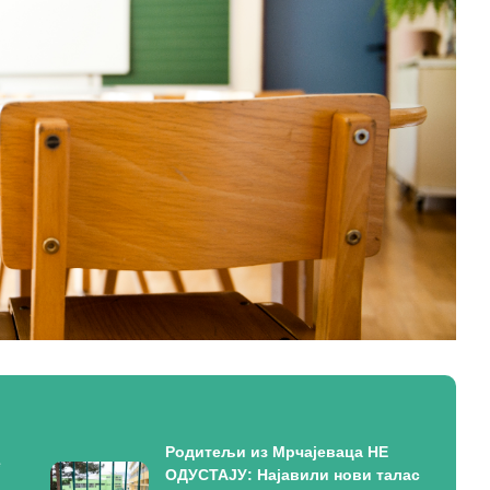
Родитељи из Мрчајеваца НЕ
е
ОДУСТАЈУ: Најавили нови талас