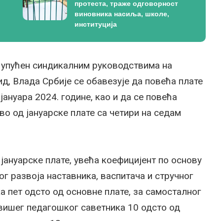
протеста, траже одговорност
виновника насиља, школе,
институција
е упућен синдикалним руководствима на
ид, Влада Србије се обавезује да повећа плате
јануара 2024. године, као и да се повећа
о од јануарске плате са четири на седам
 јануарске плате, увећа коефицијент по основу
 развоја наставника, васпитача и стручног
а пет одсто од основне плате, за самосталног
вишег педагошког саветника 10 одсто од