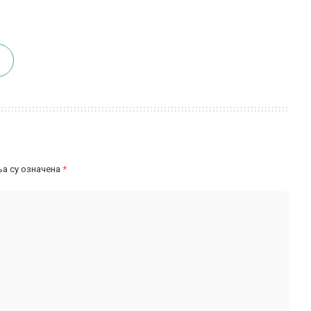
а су означена
*