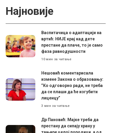
Најновије
Васпитачица о адаптацији на
вртић: НИЈЕ крај кад дете
престане да плаче, то је само
фаза равнодушности
10 мин за читање
Нешовић коментарисала
измене Закона о образовању:
”Ко одговорно ради, не треба
да се плаши да ће изгубити
лиценцу”
3 мин за читање
Др Пановић: Мајке треба да
престану да сипају храну у
тањире целој породици, а од