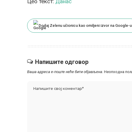
Цео текст:
Данас
Dodaj Zelenu učionicu kao omiljeni izvor na Google-u
Напишите одговор
Ваша адреса е-поште неће бити објављена.
Неопходна пољ