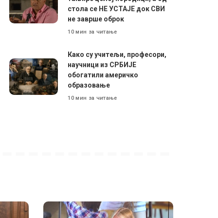
стола се НЕ УСТАЈЕ док СВИ
не заврше оброк
10 мин за читање
Како су учитељи, професори,
научници из СРБИЈЕ
обогатили америчко
образовање
10 мин за читање