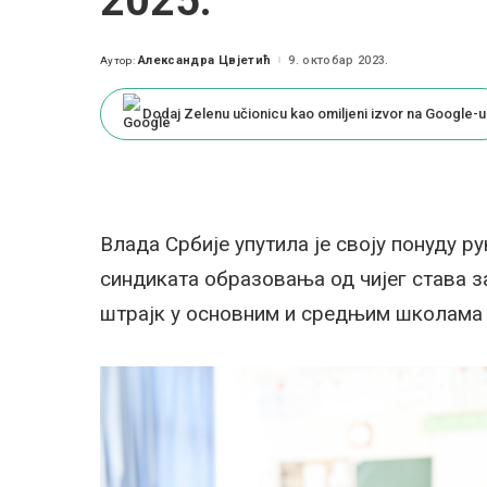
2025.
Александра Цвјетић
9. октобар 2023.
Аутор:
Posted
by
Dodaj Zelenu učionicu kao omiljeni izvor na Google-u
Влада Србије упутила је своју понуду 
синдиката образовања од чијег става з
штрајк у основним и средњим школама 