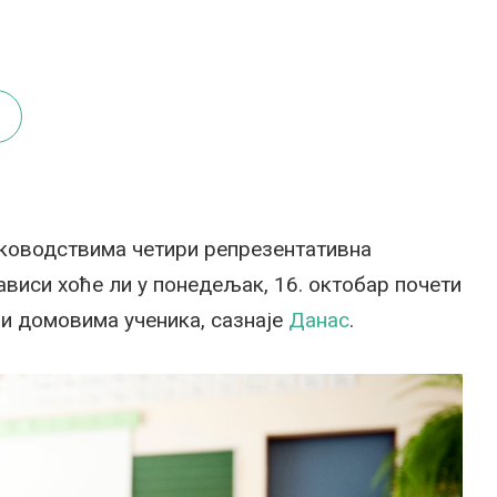
руководствима четири репрезентативна
ависи хоће ли у понедељак, 16. октобар почети
и домовима ученика, сазнаје
Данас
.