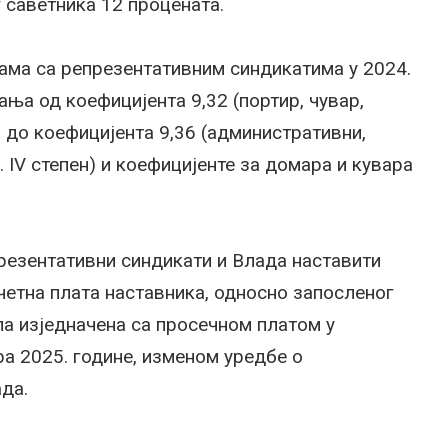
 саветника 12 процената.
јама са репрезентативним синдикатима у 2024.
ања од коефицијента 9,32 (портир, чувар,
) до коефицијента 9,36 (административни,
IV степен) и коефицијенте за домара и кувара
резентативни синдикати и Влада наставити
очетна плата наставника, односно запосленог
а изједначена са просечном платом у
ара 2025. године, изменом уредбе о
да.