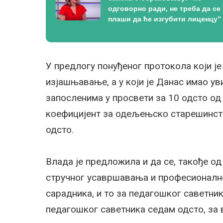
одговорно ради, не треба да се
плаши да ће изгубити лиценцу”
У предлогу понуђеног протокола који ј
изјашњавање, а у који је Данас имао ув
запосленима у просвети за 10 одсто од 
коефицијент за одељењско старешинств
одсто.
Влада је предложила и да се, такође од
стручног усавршавања и професионалног
сарадника, и то за педагошког саветник
педагошког саветника седам одсто, за 