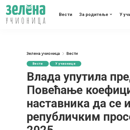
Вести
За родитеље
У уч
Зелена учионица
Вести
Вести
У учионици
Влада упутила пр
Повећање коефициј
наставника да се 
републичким просе