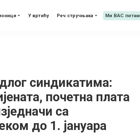
ионици
У вртићу
Реч стручњака
Ми ВАС питам
едлог синдикатима:
ената, почетна плата
изједначи са
ком до 1. јануара