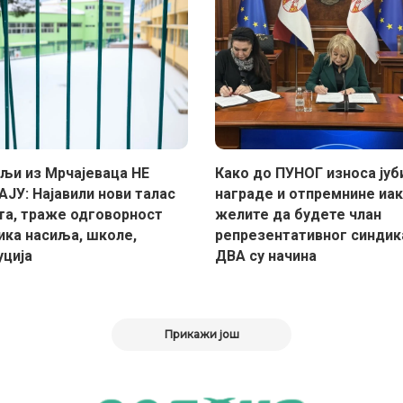
љи из Мрчајеваца НЕ
Како до ПУНОГ износа јуб
ЈУ: Најавили нови талас
награде и отпремнине иак
та, траже одговорност
желите да будете члан
ика насиља, школе,
репрезентативног синдик
уција
ДВА су начина
Прикажи још