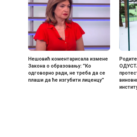
Нешовић коментарисала измене
Родите
Закона о образовању: ”Ко
ОДУСТА
одговорно ради, не треба да се
протес
плаши да ће изгубити лиценцу”
виновн
инстит