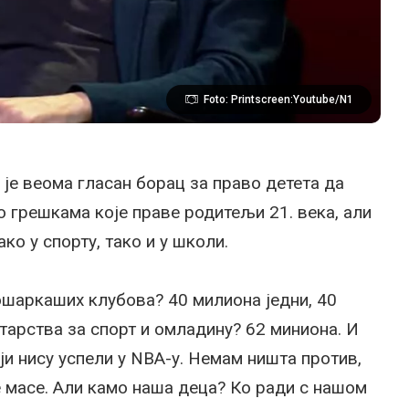
Foto: Printscreen:Youtube/N1
је веома гласан борац за право детета да
 грешкама које праве родитељи 21. века, али
ако у спорту, тако и у школи.
кошаркаших клубова? 40 милиона једни, 40
тарства за спорт и омладину? 62 миниона. И
ји нису успели у NBA-у. Немам ништа против,
 масе. Али камо наша деца? Ко ради с нашом