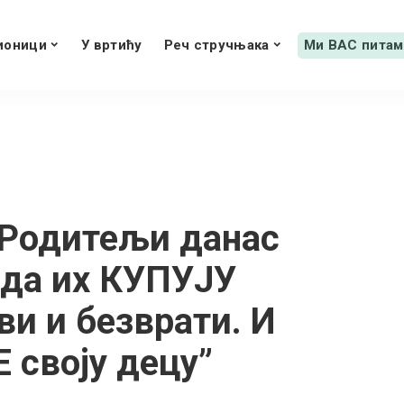
ионици
У вртићу
Реч стручњака
Ми ВАС питам
”Родитељи данас
 да их КУПУЈУ
и и безврати. И
 своју децу”