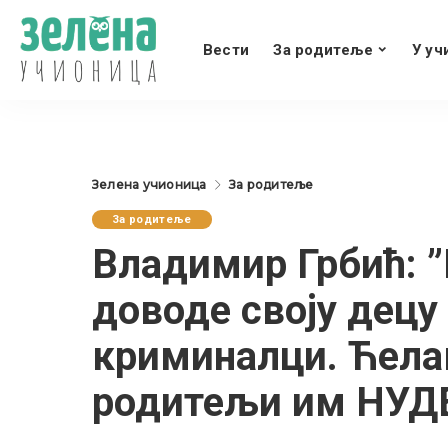
Вести
За родитеље
У уч
Зелена учионица
За родитеље
За родитеље
Владимир Грбић: 
доводе своју децу
криминалци. Ћелав
родитељи им НУДЕ