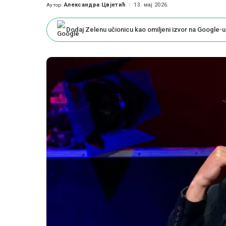
Александра Цвјетић
13. мај 2026.
Аутор:
Posted
by
Dodaj Zelenu učionicu kao omiljeni izvor na Google-u