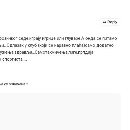
Reply
озичког седе,играју игрице или глуваре.А онда се питамо
и…Одлазак у клуб (који се наравно плаћа)само додатно
 дружења,здравља…Самотакмичења,лиге,прпдаја
 спортиста…..
а су означена
*