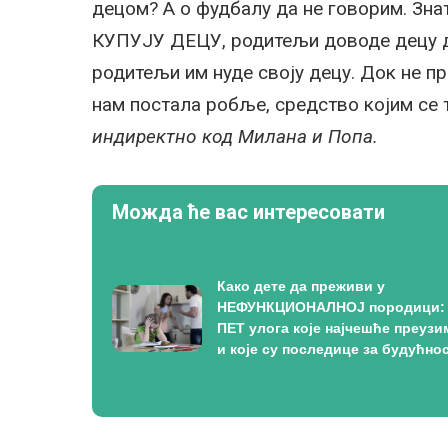
децом? А о фудбалу да не говорим. Знат
КУПУЈУ ДЕЦУ, родитељи доводе децу да
родитељи им нуде своју децу. Док не п
нам постала робље, средство којим се т
индиректно код Милана и Попа.
Можда ће вас интересовати
Како дете да преживи у
НЕФУНКЦИОНАЛНОЈ породици:
ПЕТ улога које најчешће преузи
и које су последице за будућно