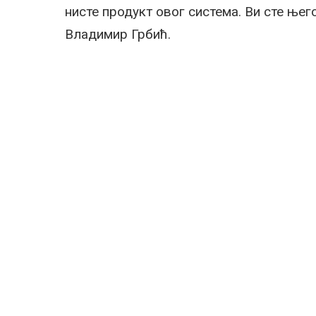
нисте продукт овог система. Ви сте њего
Владимир Грбић.