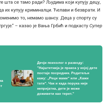
е шта се тамо ради? Људима који купују децу,
 их купују криминалци. Ћелави и безврати. И
роменимо то, немамо шансу. Деца у спорту су
ргује.” – казао је Вања Грбић и подкасту
Супер
Дечји психолог о разводу:
”Најштетнија је пракса у којој дете
постаје посредник. Родитељи
кажу: „Реци мами“ или „Кажи
ма
тати“. Чак и када порука није
ст
непријатна, дете је може
доживети као терет.”