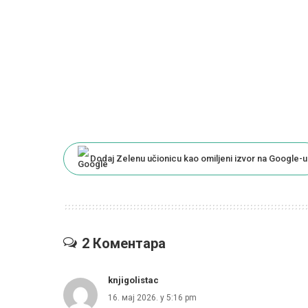
Dodaj Zelenu učionicu kao omiljeni izvor na Google-u
2 Коментара
knjigolistac
16. мај 2026. у 5:16 pm