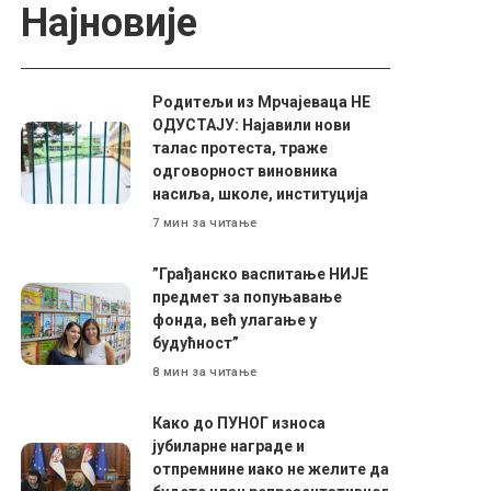
Најновије
Родитељи из Мрчајеваца НЕ
ОДУСТАЈУ: Најавили нови
талас протеста, траже
одговорност виновника
насиља, школе, институција
7 мин за читање
”Грађанско васпитање НИЈЕ
предмет за попуњавање
фонда, већ улагање у
будућност”
8 мин за читање
Како до ПУНОГ износа
јубиларне награде и
отпремнине иако не желите да