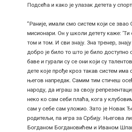
Подсећа и како је улазак детета у спорт
”Раније, имали смо систем који се зва
мисионари. Он у школи детету каже: ’Ти
том и том. И сви знају. Зна тренер, знај
добро је било то што је било доступно 
баве и гурали су се они који су таленто
дете које прође кроз такав систем има 
његов напредак. Самим тим стичеш осећ
народу, да играш за своју репрезентаци
неко ко сам себи плаћа, кога у клубовим
сам у себе сам уложио. Зато је Новак 
родитељи, па игра за Србију. Његова л
Богданом Богдановићем и Иваном Шпанов