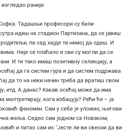
 изгледао раније.
о Софка. Тадашњи професори су били
 сутра идеш на стадион Партизана, да се јавиш
у родитељи, па сад хајде ти немој да одеш. И
свима. Није се плаћало и сви су могли да се
вани. И ти тако имаш позитивну селекцију, а
осећај да га систем гура и да систем подржава
ај да то на неки начин треба да вратиш свом
ју, итд. А данас? Какав осећај може да има
а малтретирају, кога избацују? Рећи ће – ја
Ђоковић феномен. Сам у себе је уложио, његови
ична жеља. Седео сам једном са Новаком,
ић и питао сам их: ’Јесте ли ви свесни да ви