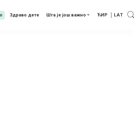
о
Здраво дете
Шта је још важно