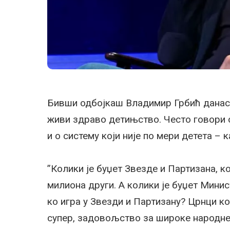
Бивши одбојкаш Владимир Грбић данас 
живи здраво детињство. Често говори о
и о систему који није по мери детета – к
”Колики је буџет Звезде и Партизана, 
милиона други. А колики је буџет Минис
ко игра у Звезди и Партизану? Црнци ко
супер, задовољство за широке народне