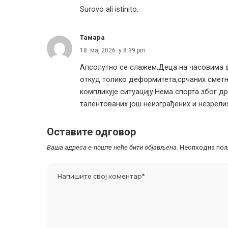
Surovo ali istinito.
Тамара
18. мај 2026. у 8:39 pm
Апсолутно се слажем.Деца на часовима ф
откуд толико деформитета,срчаних сметњ
компликује ситуацију.Нема спорта због
талентованих још неизграђених и незрелих
Оставите одговор
Ваша адреса е-поште неће бити објављена.
Неопходна пољ