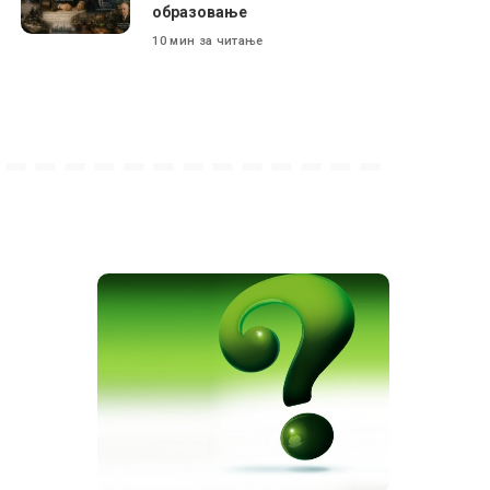
образовање
10 мин за читање