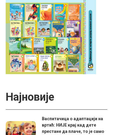
Најновије
Васпитачица о адаптацији на
вртић: НИЈЕ крај кад дете
престане да плаче, то је само