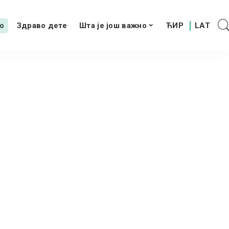
о
Здраво дете
Шта је још важно