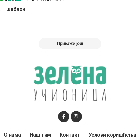
а – шаблон
Прикажи још
О нама
Наш тим
Контакт
Услови коришћења