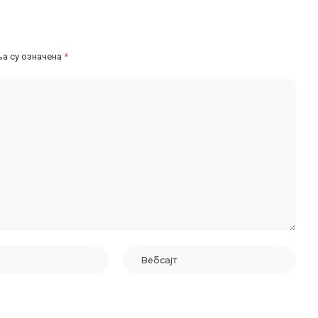
а су означена
*