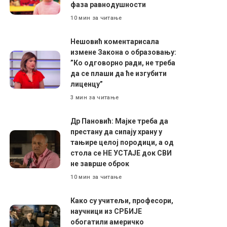
фаза равнодушности
10 мин за читање
Нешовић коментарисала
измене Закона о образовању:
”Ко одговорно ради, не треба
да се плаши да ће изгубити
лиценцу”
3 мин за читање
Др Пановић: Мајке треба да
престану да сипају храну у
тањире целој породици, а од
стола се НЕ УСТАЈЕ док СВИ
не заврше оброк
10 мин за читање
Како су учитељи, професори,
научници из СРБИЈЕ
обогатили америчко