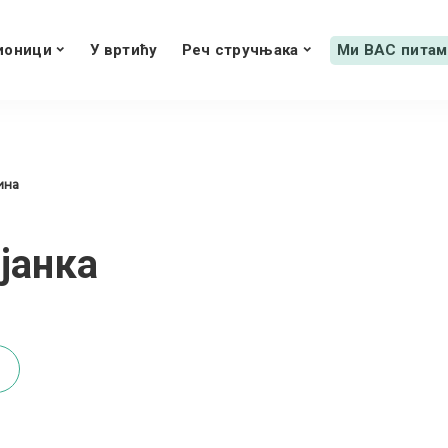
ионици
У вртићу
Реч стручњака
Ми ВАС питам
дина
јанка