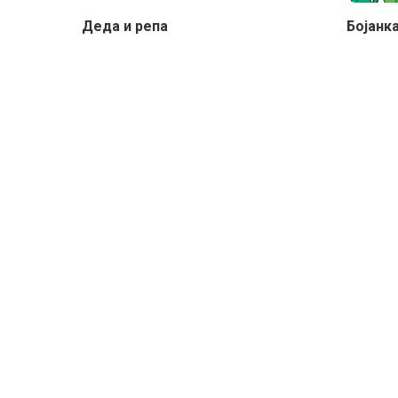
Деда и репа
Бојанк