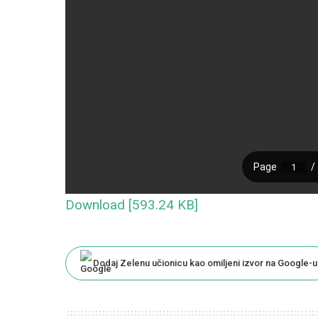
Download [593.24 KB]
Dodaj Zelenu učionicu kao omiljeni izvor na Google-u