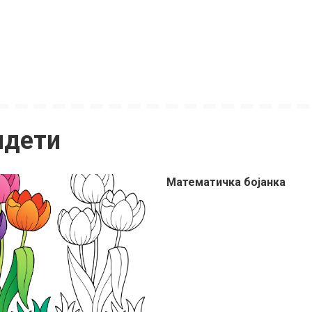
идети
Mатематичка бојанка