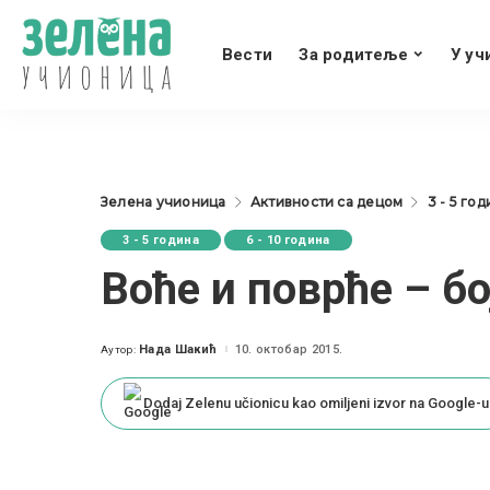
Вести
За родитеље
У уч
Зелена учионица
Активности са децом
3 - 5 го
3 - 5 година
6 - 10 година
Воће и поврће – бо
Нада Шакић
10. октобар 2015.
Аутор:
Posted
by
Dodaj Zelenu učionicu kao omiljeni izvor na Google-u