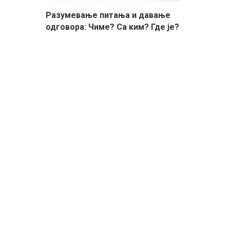
Разумевање питања и давање
одговора: Чиме? Са ким? Где је?