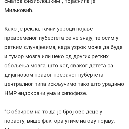
сматра физиолошким”, појаснила је
Миљковић.
Како је рекла, тачни узроци појаве
превременог пубертета се не знају, те осим у
ретким случајевима, када узрок може да буде
и тумор мозга или неко од других ретких
обољења мозга, што код сваког детета са
дијагнозом правог прераног пубертета
централног типа искључимо тако што урадимо
НМР ендокранијума и хипофизе.
“С обзиром на то да је број ове деце у
порасту, више фактора утиче на ову појаву.