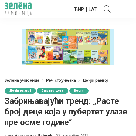
ЋИР
|
LAT
Зелена учионица
Реч стручњака
Дечји развој
Дечји развој
Здраво дете
Вести
Забрињавајући тренд: „Расте
број деце која у пубертет улазе
пре осме године“
Александра Цвјетић
22. децембар 2023.
Аутор: