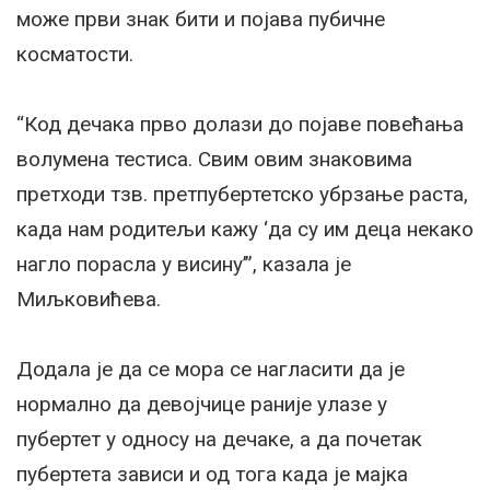
може први знак бити и појава пубичне
косматости.
“Код дечака прво долази до појаве повећања
волумена тестиса. Свим овим знаковима
претходи тзв. претпубертетско убрзање раста,
када нам родитељи кажу ‘да су им деца некако
нагло порасла у висину’”, казала је
Миљковићева.
Додала је да се мора се нагласити да је
нормално да девојчице раније улазе у
пубертет у односу на дечаке, а да почетак
пубертета зависи и од тога када је мајка