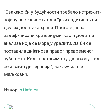
“Свакако би у будућности требало истражити
појаву повезаности одређених адитива или
других додатака храни. Постоје јасно
издефинисани критеријуми, као и додатне
анализе које се морају урадити, да би се
поставила дијагноза правог превременог
пубертета. Када поставимо ту дијагнозу, тада
се и саветује терапија”, закључила је
Миљковић.
Извор:
n1info.ba