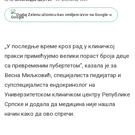
Posted
by
Dodaj Zelenu učionicu kao omiljeni izvor na Google-u
„У последње време кроз рад у клиничкој
пракси примећујемо велики пораст броја деце
са превременим пубертетом“, казала је за
Весна Миљковић, специјалиста педијатар и
супспецијалиста ендокринолог на
Универзитетском клиничком центру Републике
Српске и додала да медицина није нашла
начин како да ово спречи.