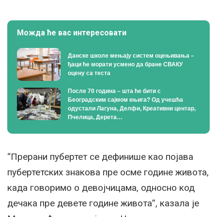
Можда ће вас интересовати
Данске школе мењају систем оцењивања –
ђаци ће морати усмено да бране СВАКУ
оцену са теста
После 70 година – шта ће бити с
Београдским сајмом књига? Од учешћа
одустали Лагуна, Делфи, Креативни центар,
Пчелица, Дерета…
“Прерани пубертет се дефинише као појава
пубертетских знакова пре осме године живота,
када говоримо о девојчицама, односно код
дечака пре девете године живота”, казала је