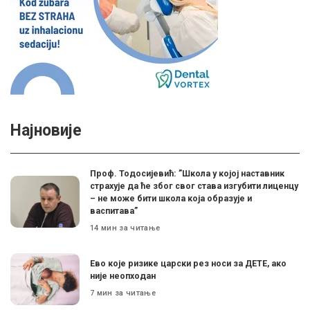
Најновије
Проф. Тодосијевић: ”Школа у којој наставник
страхује да ће због свог става изгубити лиценцу
– не може бити школа која образује и
васпитава”
14 мин за читање
Ево које ризике царски рез носи за ДЕТЕ, ако
није неопходан
7 мин за читање