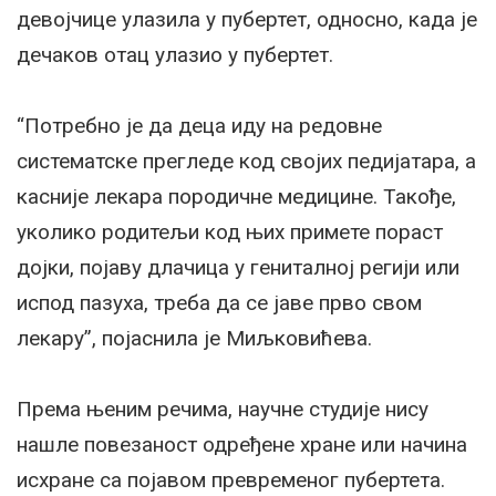
девојчице улазила у пубертет, односно, када је
дечаков отац улазио у пубертет.
“Потребно је да деца иду на редовне
систематске прегледе код својих педијатара, а
касније лекара породичне медицине. Такође,
уколико родитељи код њих примете пораст
дојки, појаву длачица у гениталној регији или
испод пазуха, треба да се јаве прво свом
лекару”, појаснила је Миљковићева.
Према њеним речима, научне студије нису
нашле повезаност одређене хране или начина
исхране са појавом превременог пубертета.