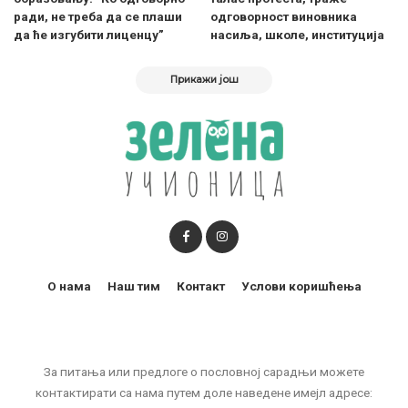
ради, не треба да се плаши
одговорност виновника
да ће изгубити лиценцу”
насиља, школе, институција
Прикажи још
О нама
Наш тим
Контакт
Услови коришћења
За питања или предлоге о пословној сарадњи можете
контактирати са нама путем доле наведене имејл адресе: