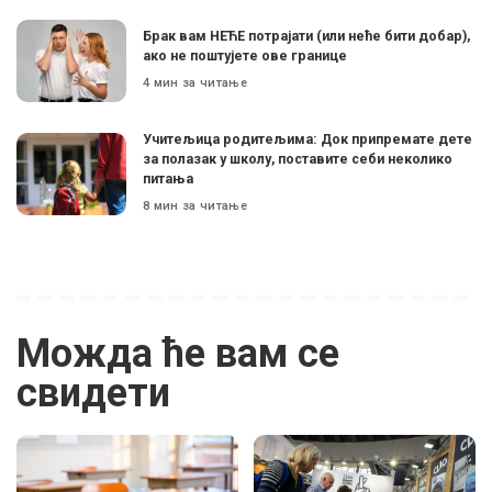
Брак вам НЕЋЕ потрајати (или неће бити добар),
ако не поштујете ове границе
4 мин за читање
Учитељица родитељима: Док припремате дете
за полазак у школу, поставите себи неколико
питања
8 мин за читање
Можда ће вам се
свидети