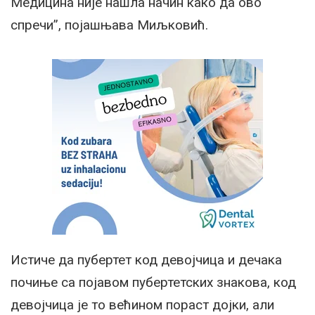
Медицина није нашла начин како да ово
спречи”, појашњава Миљковић.
Истиче да пубертет код девојчица и дечака
почиње са појавом пубертетских знакова, код
девојчица је то већином пораст дојки, али