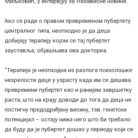
Миљковић, у интервјуу за Независне новине.
Ако се ради о правом превременом пубертету
централног типа, неопходно је да деца
добијају терапију којом се тај пубертет
зауставља, објашњава ова докторка.
“Терапија је неопходна из разлога психолошке
незрелости деце у узрасту када им се дешава
превремени пубертет као и ранијем завршетку
раста, што на крају доводи до тога да деца не
постигну предодређену висину, тзв. генетски
потенцијал – остају нижа него што би требало
да буду да је пубертет дошао у периоду који се