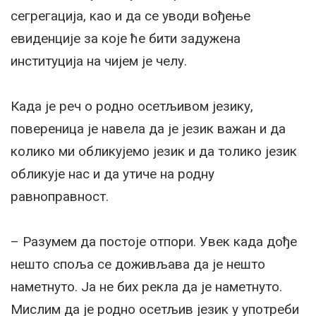
сегрегација, као и да се уводи вођење
евиденције за које ће бити задужена
институција на чијем је челу.
Када је реч о родно осетљивом језику,
повереница је навела да је језик важан и да
колико ми обликујемо језик и да толико језик
обликује нас и да утиче на родну
равноправност.
– Разумем да постоје отпори. Увек када дође
нешто споља се доживљава да је нешто
наметнуто. Ја не бих рекла да је наметнуто.
Мислим да је родно осетљив језик у употреби