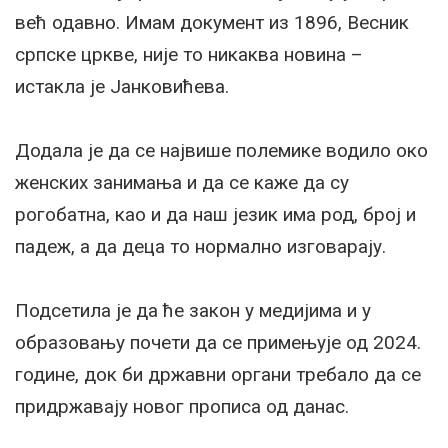
већ одавно. Имам документ из 1896, Весник
српске цркве, није то никаква новина –
истакла је Јанковићева.
Додала је да се највише полемике водило око
женских занимања и да се каже да су
рогобатна, као и да наш језик има род, број и
падеж, а да деца то нормално изговарају.
Подсетила је да ће закон у медијима и у
образовању почети да се примењује од 2024.
године, док би државни органи требало да се
придржавају новог прописа од данас.