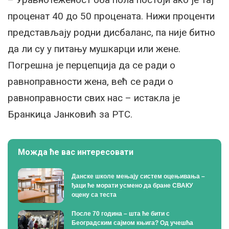
проценат 40 до 50 процената. Нижи проценти
представљају родни дисбаланс, па није битно
да ли су у питању мушкарци или жене.
Погрешна је перцепција да се ради о
равноправности жена, већ се ради о
равноправности свих нас – истакла је
Бранкица Јанковић за РТС.
Можда ће вас интересовати
Данске школе мењају систем оцењивања –
ђаци ће морати усмено да бране СВАКУ
оцену са теста
После 70 година – шта ће бити с
Београдским сајмом књига? Од учешћа