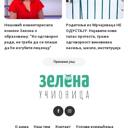
Нешовић коментарисала
Родитељи из Мрчајеваца НЕ
измене Закона о
ОДУСТАЈУ: Најавили нови
образовању: ”Ко одговорно
талас протеста, траже
ради, не треба да се плаши
одговорност виновника
да ће изгубити лиценцу”
насиља, школе, институција
Прикажи још
О нама
Наш тим
Контакт
Услови коришћења