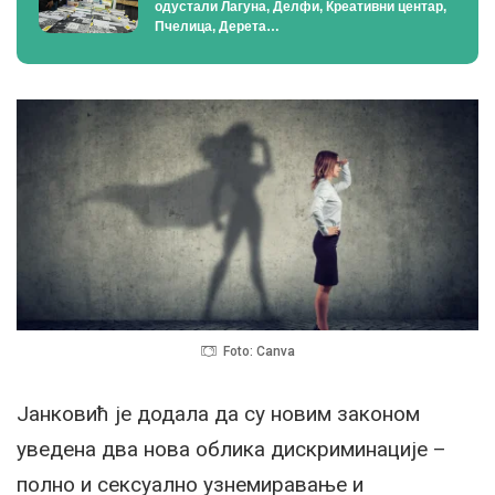
одустали Лагуна, Делфи, Креативни центар,
Пчелица, Дерета…
Foto: Canva
Јанковић је додала да су новим законом
уведена два нова облика дискриминације –
полно и сексуално узнемиравање и