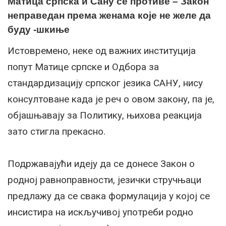
Матица српска и Сану се противе – Закон
неправедан према женама које не желе да
буду -шкиње
Истовремено, неке од важних институција
попут Матице српске и Одбора за
стандардизацију српског језика САНУ, нису
консултоване када је реч о овом закону, па је,
објашњавају за Политику, њихова реакција
зато стигла прекасно.
Подржавајући идеју да се донесе Закон о
родној равноправности, језички стручњаци
предлажу да се свака формулација у којој се
инсистира на искључивој употреби родно