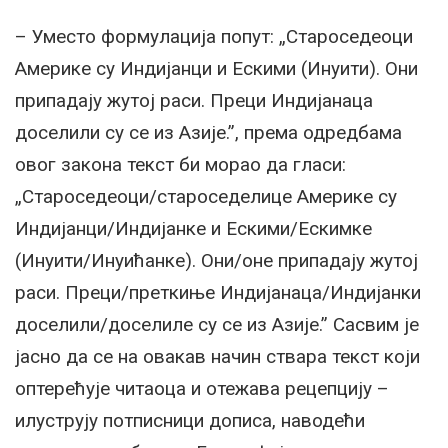
– Уместо формулација попут: „Староседеоци
Америке су Индијанци и Ескими (Инуити). Они
припадају жутој раси. Преци Индијанаца
доселили су се из Азије.”, према одредбама
овог закона текст би морао да гласи:
„Староседеоци/староседелице Америке су
Индијанци/Индијанке и Ескими/Ескимке
(Инуити/Инуићанке). Они/оне припадају жутој
раси. Преци/преткиње Индијанаца/Индијанки
доселили/доселиле су се из Азије.” Сасвим је
јасно да се на овакав начин ствара текст који
оптерећује читаоца и отежава рецепцију –
илуструју потписници дописа, наводећи