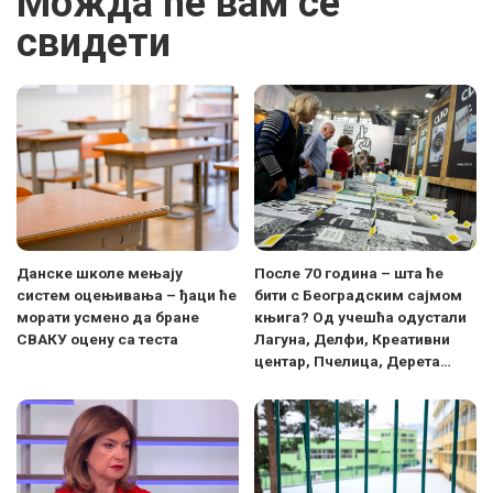
Можда ће вам се
свидети
Данске школе мењају
После 70 година – шта ће
систем оцењивања – ђаци ће
бити с Београдским сајмом
морати усмено да бране
књига? Од учешћа одустали
СВАКУ оцену са теста
Лагуна, Делфи, Креативни
центар, Пчелица, Дерета…