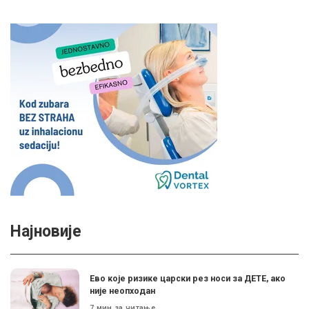
Најновије
Ево које ризике царски рез носи за ДЕТЕ, ако
није неопходан
7 мин за читање