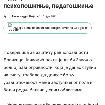
психолошкиње, педагошкиње
Александра Цвјетић
1. јун 2021.
Аутор:
Posted
by
Dodaj Zelenu učionicu kao omiljeni izvor na Google-u
Повереница за заштиту равноправности
Бранкица Јанковић рекла је да би Закон о
родној равноправности, који је данас ступио
на снагу, требало да донесе бољу
уравнотеженост мање заступљеног пола и
бољи родни баланс у свим областима.
– Уравнотеженост оба пола постоји ако је тај