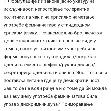
– Формулације из закона јасно указују на
искључивост, непостојање толерантне
политике, па чак и на присилно наметање
употребе фемининатива у стандардном
српском језику. Незанемарљив број женског
дела становништва ништа лоше не види у
томе да неко уз њихово име употребљава
форме попут: шеф/руководилац/секретар
одељења уместо шефица/руководилица/
секретарица одељења и слично. Због тога се и
поставља питање где је ту демократичност.
Зашто се не води рачуна и о томе да би можда
за неку жену употреба фемининатива била
управо дискриминишућа? Приморавање