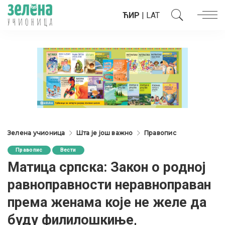
ЋИР
|
LAT
Зелена учионица
Шта је још важно
Правопис
Правопис
Вести
Матица српска: Закон о родној
равноправности неравноправан
према женама које не желе да
буду филилошкиње,