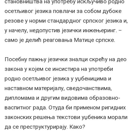
становништва на употребу искључиво родно
осетљивог језика повлачи за собом дубоке
резове у норми стандардног српског језика и,
у начелу, недопустив језички инжењеринг. –
само је делић реаговања Матице српске.
Посебну пажњу језички зналци скрећу на део
закона у којем се инсистира на употреби
родно осетљивог језика у уџбеницима и
наставном материјалу, сведочанствима,
дипломама и другим видовима образовно-
васпитног рада. Отуда би применом ригидних
законских решења текстови уџбеника морали
да се преструктурирају. Како?