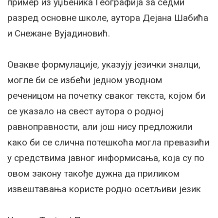
пример из уџбеника Географија за седми
разред основне школе, аутора Дејана Шабића
и Снежане Вујадиновић.
Овакве формулације, указују језички зналци,
могле би се избећи једном уводном
реченицом на почетку сваког текста, којом би
се указало на свест аутора о родној
равноправности, али још нису предложили
како би се слична потешкоћа могла превазићи
у средствима јавног информисања, која су по
овом закону такође дужна да приликом
извештавања користе родно осетљиви језик