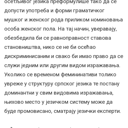
осетљивог језика преформулише тако да се
допусти употреба и форми граматичког
мушког и женског рода приликом номиновања
особа женског пола. На тај начин, уверавају,
обезбедила би се равноправност ставова
становништва, нико се не би осећао
дискриминисаним и свако би имао право да се
служи једним или другим видом изражавања.
Уколико се временом фемининативи толико
увреже у структуру српског језика те постану
доминантни у свим видовима изражавања,
њихово место у језичком систему може да
буде промовисано, сматрају језички експерти.