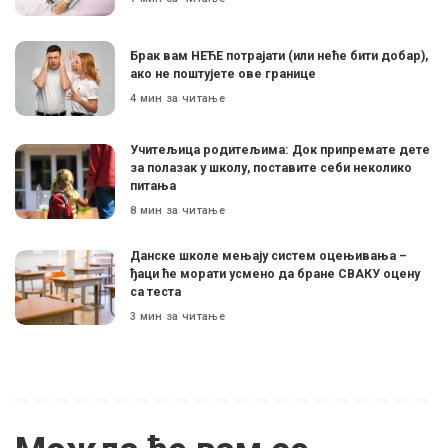
Брак вам НЕЋЕ потрајати (или неће бити добар),
ако не поштујете ове границе
4 мин за читање
Учитељица родитељима: Док припремате дете
за полазак у школу, поставите себи неколико
питања
8 мин за читање
Данске школе мењају систем оцењивања –
ђаци ће морати усмено да бране СВАКУ оцену
са теста
3 мин за читање