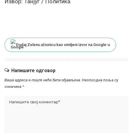
Извор: Танјуг / Политика
Dodaj Zelenu učionicu kao omiljeni izvor na Google-u
Напишите одговор
Ваша адреса е-поште неће бити објављена.
Неопходна поља су
означена
*