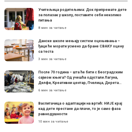
Учитељица родитељима: Док припремате дете
за полазак у школу, поставите себи неколико
питања
8 мин за читање
Данске школе мењају систем оцењивања –
ђаци ће морати усмено да бране СВАКУ оцену
са теста
3 мин за читање
После 70 година – шта ће бити с Београдским
сајмом књига? Од учешћа одустали Лагуна,
Делфи, Креативни центар, Пчелица, Дерета…
6 мин за читање
Васпитачица о адаптацији на вртић: НИЈЕ крај
кад дете престане да плаче, то је само фаза
равнодушности
10 мин за читање