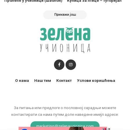
Пролеће у учионици (шаблон)
Кућица за птице – туторијал
Прикажи још
О нама
Наш тим
Контакт
Услови коришћења
За питања или предлоге о пословној сарадњи можете
контактирати са нама путем доле наведене имејл адресе:
marketing@zelenaucionica.com
×