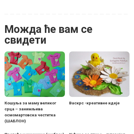
Можда ће вам се
свидети
Кошуља за маму великог
Васкрс -креативне идеје
срца – занимљива
осмомартовска честитка
(ШАБЛОН)