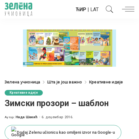
ЋИР
|
LAT
Зелена учионица
Шта је још важно
Креативне идеје
Креативне идеје
Зимски прозори – шаблон
Нада Шакић
6. децембар 2016.
Аутор:
Posted
by
Dodaj Zelenu učionicu kao omiljeni izvor na Google-u