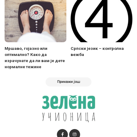
Мршаво, гојазно или
Српски језик – контролна
оптимално? Како да
вежба
израчунате да ли вам је дете
нормалне тежине
Прикажи још