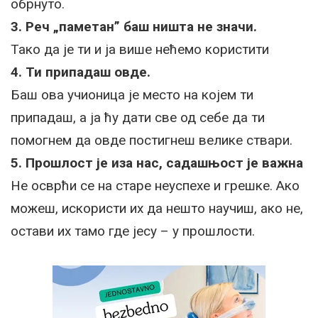
обрнуто.
3. Реч „паметан” баш ништа не значи.
Тако да је ти и ја више нећемо користити
4. Ти припадаш овде.
Баш ова учионица је место на којем ти
припадаш, а ја ћу дати све од себе да ти
помогнем да овде постигнеш велике ствари.
5. Прошлост је иза нас, садашњост је важна
Не осврћи се на старе неуспехе и грешке. Ако
можеш, искористи их да нешто научиш, ако не,
остави их тамо где јесу – у прошлости.