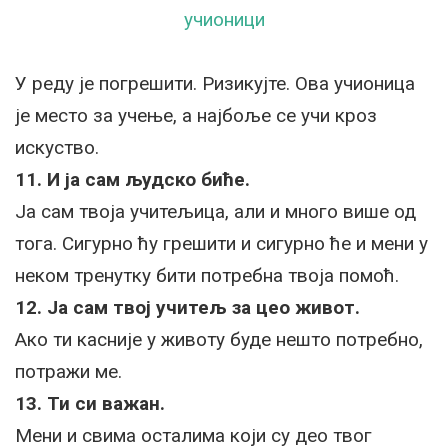
учионици
У реду је погрешити. Ризикујте. Ова учионица
је место за учење, а најбоље се учи кроз
искуство.
11. И ја сам људско биће.
Ја сам твоја учитељица, али и много више од
тога. Сигурно ћу грешити и сигурно ће и мени у
неком тренутку бити потребна твоја помоћ.
12. Ја сам твој учитељ за цео живот.
Ако ти касније у животу буде нешто потребно,
потражи ме.
13. Ти си важан.
Мени и свима осталима који су део твог