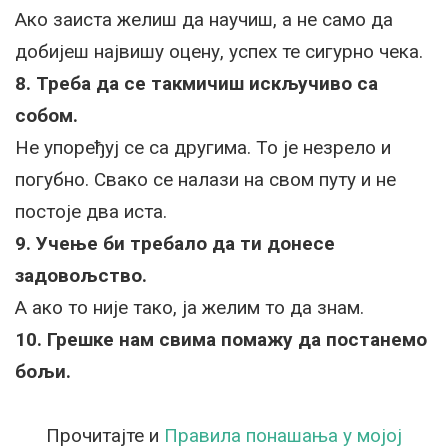
Ако заиста желиш да научиш, а не само да
добијеш највишу оцену, успех те сигурно чека.
8. Треба да се такмичиш искључиво са
собом.
Не упоређуј се са другима. То је незрело и
погубно. Свако се налази на свом путу и не
постоје два иста.
9. Учење би требало да ти донесе
задовољство.
А ако то није тако, ја желим то да знам.
10. Грешке нам свима помажу да постанемо
бољи.
Прочитајте и
Правила понашања у мојој