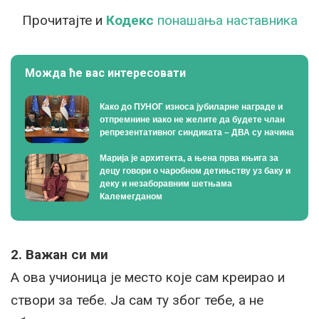
Прочитајте и
Кодекс
понашања наставника
Можда ће вас интересовати
Како до ПУНОГ износа јубиларне награде и
отпремнине иако не желите да будете члан
репрезентативног синдиката – ДВА су начина
Марија је архитекта, а њена прва књига за
децу говори о чаробном детињству уз баку и
деку и незаборавним шетњама
Калемегданом
2. Важан си ми
А ова учионица је место које сам креирао и
створи за тебе. Ја сам ту због тебе, а не