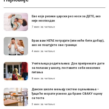
Ево које ризике царски рез носи за ДЕТЕ, ако
није неопходан
7 мин за читање
Брак вам НЕЋЕ потрајати (или неће бити добар),
ако не поштујете ове границе
4 мин за читање
Учитељица родитељима: Док припремате дете
за полазак у школу, поставите себи неколико
питања
8 мин за читање
Данске школе мењају систем оцењивања –
ђаци ће морати усмено да бране СВАКУ оцену
са теста
3 мин за читање