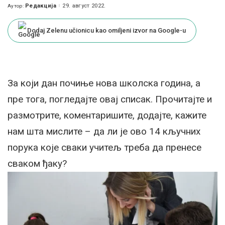
Редакција
29. август 2022.
Аутор:
Posted
by
Dodaj Zelenu učionicu kao omiljeni izvor na Google-u
За који дан почиње нова школска година, а
пре тога, погледајте овај списак. Прочитајте и
размотрите, коментаришите, додајте, кажите
нам шта мислите – да ли је ово 14 кључних
порука које сваки учитељ треба да пренесе
сваком ђаку?