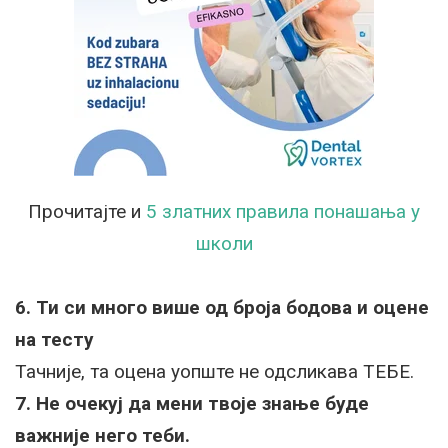
Прочитајте и
5 златних правила понашања у
школи
6. Ти си много више од броја бодова и оцене
на тесту
Тачније, та оцена уопште не одсликава ТЕБЕ.
7. Не очекуј да мени твоје знање буде
важније него теби.