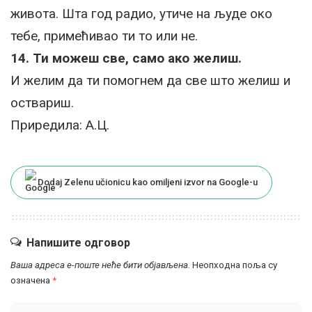
живота. Шта год радио, утиче на људе око
тебе, примећивао ти то или не.
14. Ти можеш све, само ако желиш.
И желим да ти помогнем да све што желиш и
оствариш.
Приредила: А.Ц.
Dodaj Zelenu učionicu kao omiljeni izvor na Google-u
Напишите одговор
Ваша адреса е-поште неће бити објављена.
Неопходна поља су
означена
*