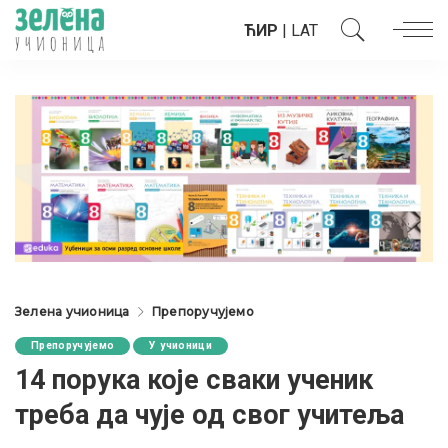
ЋИР
|
LAT
Зелена учионица
Препоручујемо
Препоручујемо
У учионици
14 порука које сваки ученик
треба да чује од свог учитеља