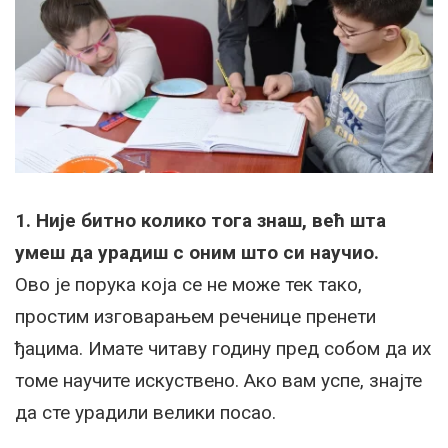
1. Није битно колико тога знаш, већ шта
умеш да урадиш с оним што си научио.
Ово је порука која се не може тек тако,
простим изговарањем реченице пренети
ђацима. Имате читаву годину пред собом да их
томе научите искуствено. Ако вам успе, знајте
да сте урадили велики посао.