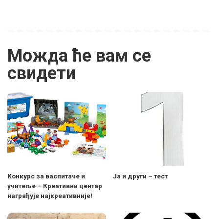
Можда ће вам се
свидети
Конкурс за васпитаче и
Ја и други – тест
учитеље – Креативни центар
награђује најкреативније!