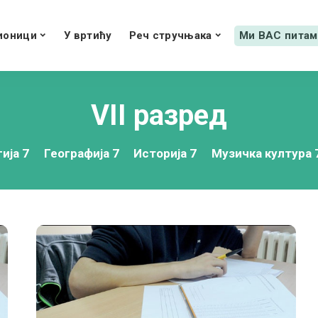
ионици
У вртићу
Реч стручњака
Ми ВАС питам
VII разред
ија 7
Географија 7
Историја 7
Музичка култура 