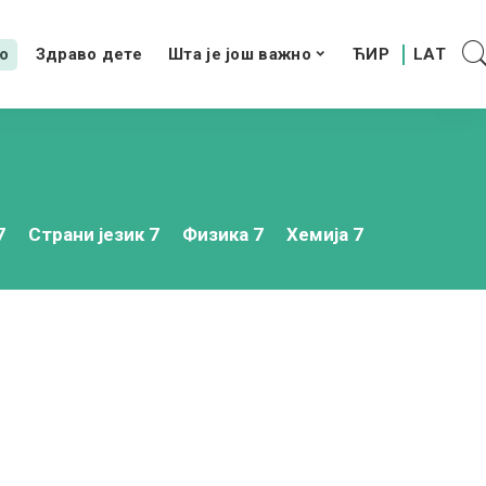
о
Здраво дете
Шта је још важно
7
Страни језик 7
Физика 7
Хемија 7