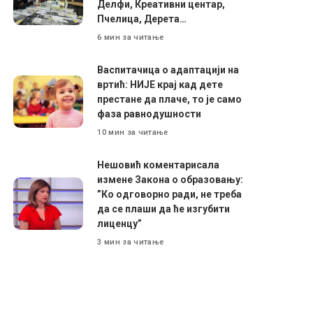
Делфи, Креативни центар,
Пчелица, Дерета…
6 мин за читање
Васпитачица о адаптацији на
вртић: НИЈЕ крај кад дете
престане да плаче, то је само
фаза равнодушности
10 мин за читање
Нешовић коментарисала
измене Закона о образовању:
”Ко одговорно ради, не треба
да се плаши да ће изгубити
лиценцу”
3 мин за читање