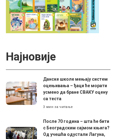
Најновије
Данске школе мењају систем
оцењивања – ђаци ће морати
усмено да бране СВАКУ оцену
са теста
3 мин за читање
После 70 година – шта ће бити
с Београдским сајмом књига?
Од учешћа одустали Лагуна,