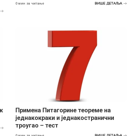
ВИШЕ ДЕТАЉА
0 мин за читање
ж
Примена Питагорине теореме на
једнакокраки и једнакостранични
троугао – тест
ВИШЕ ДЕТАЉА
0 мин за читање