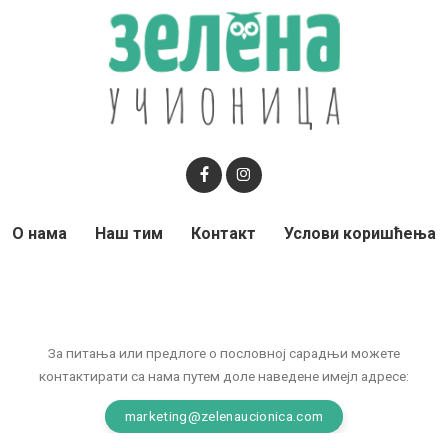
О нама
Наш тим
Контакт
Услови коришћења
За питања или предлоге о пословној сарадњи можете
контактирати са нама путем доле наведене имејл адресе:
marketing@zelenaucionica.com