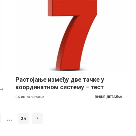
Растојање између две тачке у
координатном систему – тест
ВИШЕ ДЕТАЉА
0 мин за читање
…
24