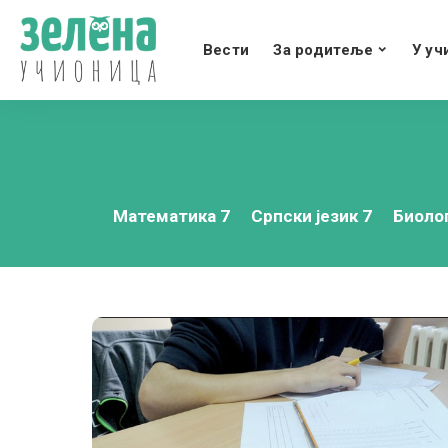
Вести
За родитеље
У уч
Математика 7
Српски језик 7
Биолог