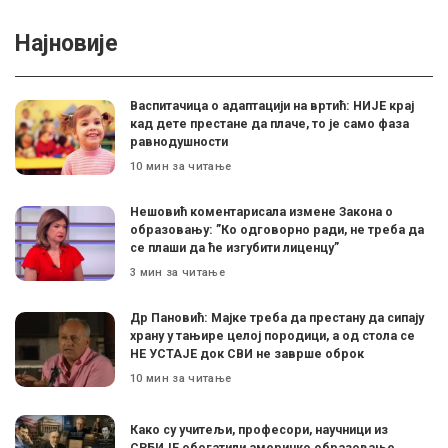
Најновије
Васпитачица о адаптацији на вртић: НИЈЕ крај
кад дете престане да плаче, то је само фаза
равнодушности
10 мин за читање
Нешовић коментарисала измене Закона о
образовању: ”Ко одговорно ради, не треба да
се плаши да ће изгубити лиценцу”
3 мин за читање
Др Пановић: Мајке треба да престану да сипају
храну у тањире целој породици, а од стола се
НЕ УСТАЈЕ док СВИ не заврше оброк
10 мин за читање
Како су учитељи, професори, научници из
СРБИЈЕ обогатили америчко образовање