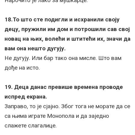
Нарочито је лако за мушкарце.
18.То што сте подигли и исхранили своју
децу, пружили им дом и потрошили сав свој
новац на њих, волећи и штитећи их, значи да
вам она нешто дугују.
Не дугују. Или бар тако она мисле. Што вам
дође на исто.
19. Деца данас превише времена проводе
испред екрана.
Заправо, то је сјајно. Због тога не морате да се
са њима играте Монопола и да заједно
слажете слагалице.