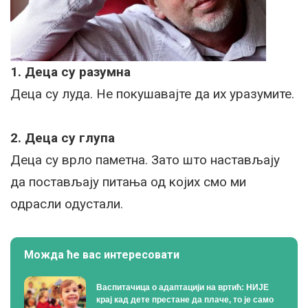
1. Деца су разумна
Деца су луда. Не покушавајте да их уразумите.
2. Деца су глупа
Деца су врло паметна. Зато што настављају
да постављају питања од којих смо ми
одрасли одустали.
Можда ће вас интересовати
Васпитачица о адаптацији на вртић: НИЈЕ
крај кад дете престане да плаче, то је само