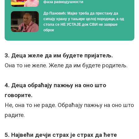
фаза равнодушности
Др Пановић: Мајке треба да престану да
сипају храну у тањире целој породици, а од
стола се НЕ УСТАЈЕ док СВИ не заврше
оброк
3. Деца желе да им будете пријатељ.
Она то не желе. Желе да им будете родитељ.
4. Деца обраћају пажњу на оно што
говорите.
Не, она то не раде. Обраћају пажњу на оно што
радите.
5. Највећи дечји страх је страх да ћете