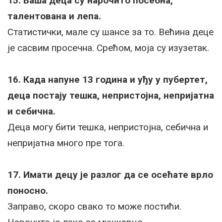
15. Ваша деца су нарочито посебна,
талентована и лепа.
Статистички, мале су шансе за то. Већина деце
је сасвим просечна. Срећом, моја су изузетак.
16. Када напуне 13 година и уђу у пубертет,
деца постају тешка, непристојна, непријатна
и себична.
Деца могу бити тешка, непристојна, себична и
непријатна много пре тога.
17. Имати децу је разлог да се осећате врло
поносно.
Заправо, скоро свако то може постићи.