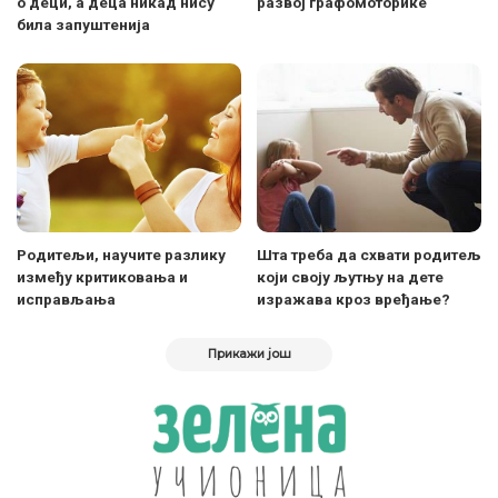
о деци, а деца никад нису
развој графомоторике
била запуштенија
Родитељи, научите разлику
Шта треба да схвати родитељ
између критиковања и
који своју љутњу на дете
исправљања
изражава кроз вређање?
Прикажи још