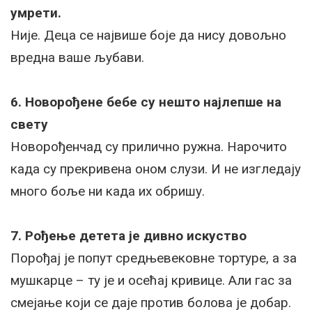
умрети.
Није. Деца се највише боје да нису довољно
вредна ваше љубави.
6. Новорођене бебе су нешто најлепше на
свету
Новорођенчад су прилично ружна. Нарочито
када су прекривена оном слузи. И не изгледају
много боље ни када их обришу.
7. Рођење детета је дивно искуство
Порођај је попут средњевековне тортуре, а за
мушкарце – ту је и осећај кривице. Али гас за
смејање који се даје против болова је добар.