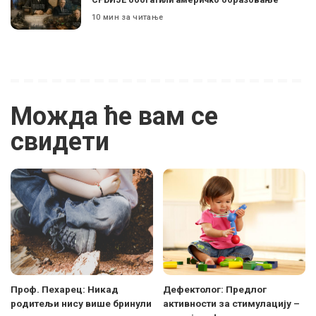
10 мин за читање
Можда ће вам се
свидети
Проф. Пехарец: Никад
Дефектолог: Предлог
родитељи нису више бринули
активности за стимулацију –