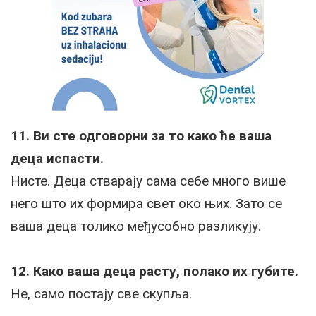
11. Ви сте одговорни за то како ће ваша
деца испасти.
Нисте. Деца стварају сама себе много више
него што их формира свет око њих. Зато се
ваша деца толико међусобно разликују.
12. Како ваша деца расту, полако их губите.
Не, само постају све скупља.