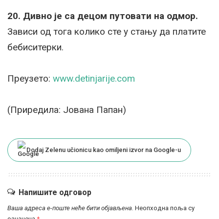
20. Дивно је са децом путовати на одмор.
Зависи од тога колико сте у стању да платите
бебиситерки.
Преузето:
www.detinjarije.com
(Приредила: Јована Папан)
Dodaj Zelenu učionicu kao omiljeni izvor na Google-u
Напишите одговор
Ваша адреса е-поште неће бити објављена.
Неопходна поља су
означена
*