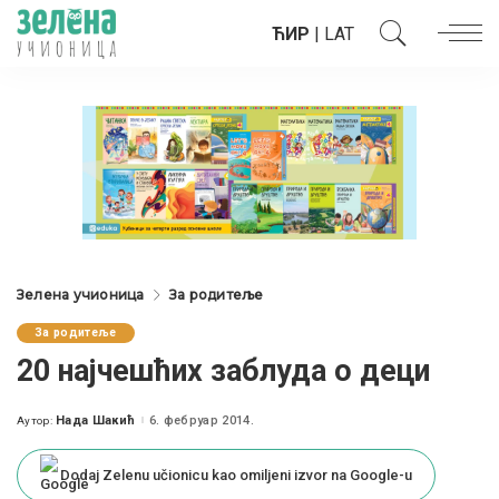
ЋИР
|
LAT
Зелена учионица
За родитеље
За родитеље
20 најчешћих заблуда о деци
Нада Шакић
6. фебруар 2014.
Аутор:
Posted
by
Dodaj Zelenu učionicu kao omiljeni izvor na Google-u