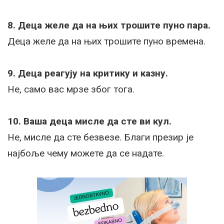
8. Деца желе да на њих трошите пуно пара.
Деца желе да на њих трошите пуно времена.
9. Деца реагују на критику и казну.
Не, само вас мрзе због тога.
10. Ваша деца мисле да сте ви кул.
Не, мисле да сте безвезе. Благи презир је
најбоље чему можете да се надате.