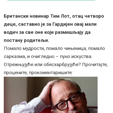
Британски новинар Тим Лот, отац четворо
деце, саставио је за Гардијен овај мали
водич за све оне који размишљају да
постану родитељи.
Помало мудрости, помало чињеница, помало
сарказма, и очигледно – пуно искуства.
Отрежњујуће или обесхарбрујуће? Прочитајте,
процените, прокоментаришите: