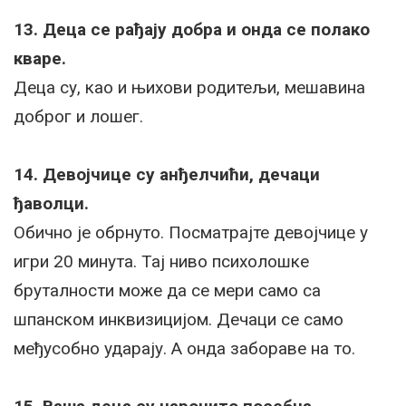
13. Деца се рађају добра и онда се полако
кваре.
Деца су, као и њихови родитељи, мешавина
доброг и лошег.
14. Девојчице су анђелчићи, дечаци
ђаволци.
Обично је обрнуто. Посматрајте девојчице у
игри 20 минута. Тај ниво психолошке
бруталности може да се мери само са
шпанском инквизицијом. Дечаци се само
међусобно ударају. А онда забораве на то.