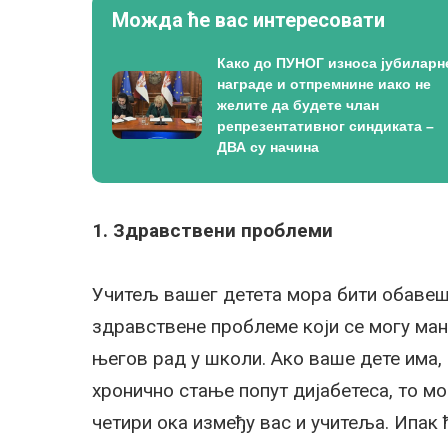
Можда ће вас интересовати
Како до ПУНОГ износа јубиларн
награде и отпремнине иако не
желите да будете члан
репрезентативног синдиката –
ДВА су начина
1. Здравствени проблеми
Учитељ вашег детета мора бити обавеш
здравствене проблеме који се могу ман
његов рад у школи. Ако ваше дете има, 
хронично стање попут дијабетеса, то мо
четири ока између вас и учитеља. Ипак 