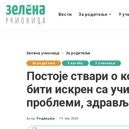
Вести
За родитеље
У уч
Зелена учионица
За родитеље
За родитеље
У вртићу
У учионици
Постоје ствари о
бити искрен са у
проблеми, здрављ
Редакција
19. мај 2026.
Аутор:
Posted
by