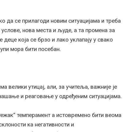
шко да се прилагоди новим ситуацијама и треба
 услове, нова места и људе, а та промена за
е деце која се брзо и лако уклапају у свако
рупи мора бити посебан.
а велики утицај, али, за учитеља, важније је
нашање и реаговање у одређеним ситуацијама.
тежак“ темперамент а истовремено бити веома
склоности ка негативности и