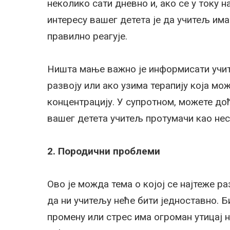
неколико сати дневно и, ако се у току 
интересу вашег детета је да учитељ има
правилно реагује.
Ништа мање важно је информисати учит
развоју или ако узима терапију која м
концентрацију. У супротном, можете до
вашег детета учитељ протумачи као нес
2. Породични проблеми
Ово је можда тема о којој се најтеже ра
да ни учитељу неће бити једноставно. Б
промену или стрес има огроман утицај н