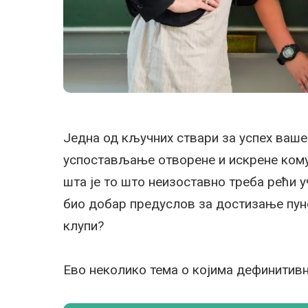
Једна од кључних ствари за успех вашег 
успостављање отворене и искрене комун
шта је то што неизоставно треба рећи 
био добар предуслов за достизање пуно
клупи?
Ево неколико тема о којима дефинитивн