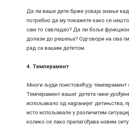
Да ли ваше дете брже усваја знање када
потребно да му покажете како се нешто
сам то савладао? Да ли боље функцион
долази до решења? Одговори на ова п
рад са вашим дететом.
4. Темперамент
Многи људи поистовећују темперамент с
Темперамент вашег детета чине урођене
испољавало од најранијег детињства, п
исто испољавале у различитим ситуациј
колико се лако прилагођава новим ситу