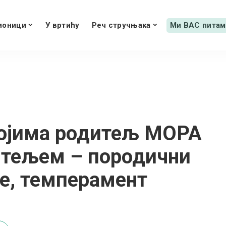
ионици
У вртићу
Реч стручњака
Ми ВАС питам
 којима родитељ МОРА
читељем – породични
е, темперамент