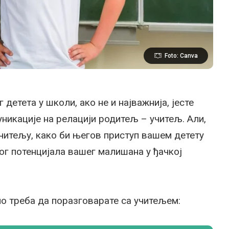
Foto: Canva
детета у школи, ако не и најважнија, јесте
икације на релацији родитељ – учитељ. Али,
учитељу, како би његов приступ вашем детету
г потенцијала вашег малишана у ђачкој
о треба да поразговарате са учитељем: