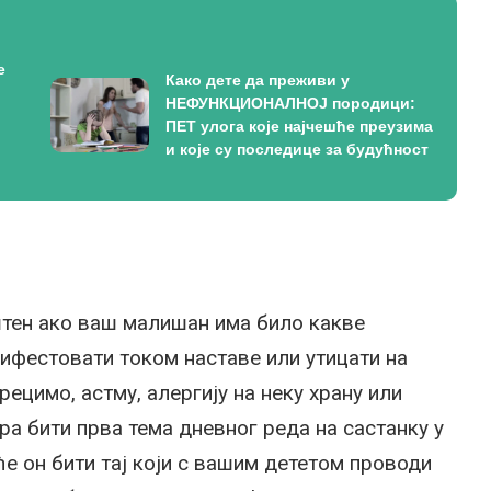
е
Како дете да преживи у
НЕФУНКЦИОНАЛНОЈ породици:
ПЕТ улога које најчешће преузима
и које су последице за будућност
тен ако ваш малишан има било какве
ифестовати током наставе или утицати на
рецимо, астму, алергију на неку храну или
ра бити прва тема дневног реда на састанку у
ће он бити тај који с вашим дететом проводи