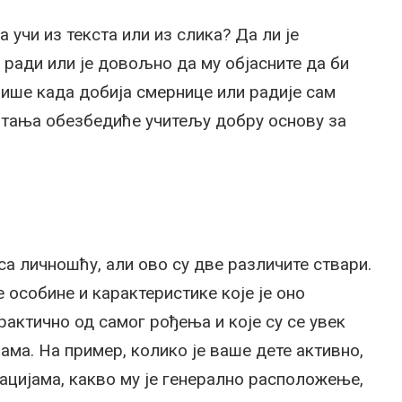
 учи из текста или из слика? Да ли је
 ради или је довољно да му објасните да би
ише када добија смернице или радије сам
итања обезбедиће учитељу добру основу за
а личношћу, али ово су две различите ствари.
 особине и карактеристике које је оно
рактично од самог рођења и које су се увек
ама. На пример, колико је ваше дете активно,
ацијама, какво му је генерално расположење,