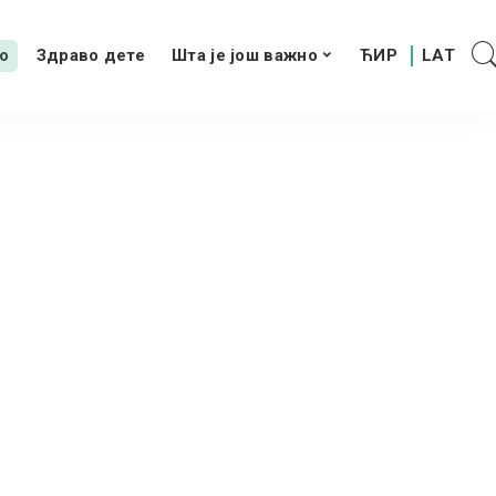
о
Здраво дете
Шта је још важно