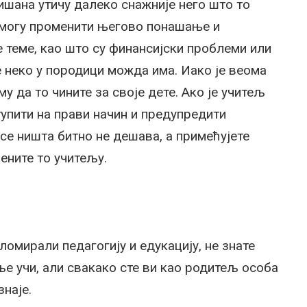
ишана утичу далеко снажније него што то
 могу променити његово понашање и
 теме, као што су финансијски проблеми или
 неко у породици можда има. Иако је веома
му да то чините за своје дете. Ако је учитељ
тупити на прави начин и предупредити
се ништа битно не дешава, а примећујете
ените то учитељу.
омирали педагогију и едукацију, не знате
ље учи, али свакако сте ви као родитељ особа
знаје.