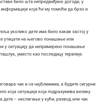
наставе било шта непредвиђено догоди, у
 информације које ће му помоћи да брзо и
еља уколико дете има било какав застој у
оже утицати на његово понашање или
ћи у ситуацију да непримерено понашање
ташлук, уместо као последицу терапије.
зговара чак и са најближима, а будите сигурни
ило која ситуација која подразумева велику
а дете – неслагање у кући, развод или чак