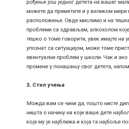
рођење још једног детета на вашег мал
можете да приметите и у великом мери
расположење. Овде мислимо и на тешке
проблеми са здрављам, алкохолом које
тешко о томе говорити, увек имајте на у
упознат са ситуацијом, може томе прис
евентуални проблем у школи. Чак и ако 
промене у понашању свог детета, напом
3. Стил учења
Можда вам се чини да, пошто нисте дипл
ништа о начину на који ваше дете најбо
која му је најближа и која га најбоље по