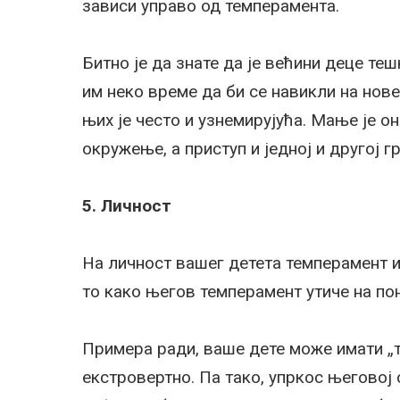
зависи управо од темперамента.
Битно је да знате да је већини деце те
им неко време да би се навикли на нове
њих је често и узнемирујућа. Мање је он
окружење, а приступ и једној и другој г
5. Личност
На личност вашег детета темперамент им
то како његов темперамент утиче на по
Примера ради, ваше дете може имати „
екстровертно. Па тако, упркос његовој 