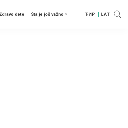
Zdravo dete
Šta je još važno