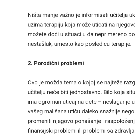
Ništa manje važno je informisati učitelja uk
uzima terapiju koja može uticati na njegov
možete doći u situaciju da neprimereno po
nestašluk, umesto kao posledicu terapije.
2. Porodični problemi
Ovo je možda tema o kojoj se najteže razgov
učitelju neće biti jednostavno. Bilo koja si
ima ogroman uticaj na dete – neslaganje u 
vašeg mališana utiču daleko snažnije nego
promeniti njegovo ponašanje i raspoloženj
finansijski problemi ili problemi sa zdrav