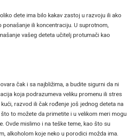
oliko dete ima bilo kakav zastoj u razvoju ili ako
o ponašanje ili koncentraciju. U suprotnom,
našanje vašeg deteta učitelj protumači kao
ara čak i sa najbližima, a budite sigurni da ni
tuacija koja podrazumeva veliku promenu ili stres
kući, razvod ili čak rođenje još jednog deteta na
 što to možete da primetite i u velikom meri mogu
e. Ovde mislimo i na teške teme, kao što su
ljam, alkoholom koje neko u porodici možda ima.