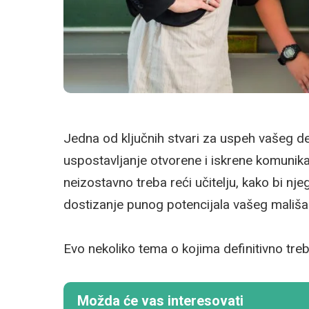
Jedna od ključnih stvari za uspeh vašeg dete
uspostavljanje otvorene i iskrene komunikacije
neizostavno treba reći učitelju, kako bi n
dostizanje punog potencijala vašeg mališa
Evo nekoliko tema o kojima definitivno tre
Možda će vas interesovati