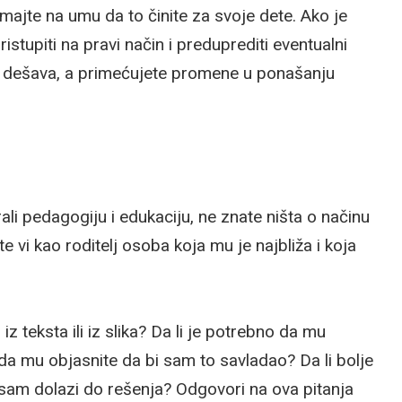
majte na umu da to činite za svoje dete. Ako je
stupiti na pravi način i preduprediti eventualni
 ne dešava, a primećujete promene u ponašanju
li pedagogiju i edukaciju, ne znate ništa o načinu
te vi kao roditelj osoba koja mu je najbliža i koja
z teksta ili iz slika? Da li je potrebno da mu
 da mu objasnite da bi sam to savladao? Da li bolje
e sam dolazi do rešenja? Odgovori na ova pitanja