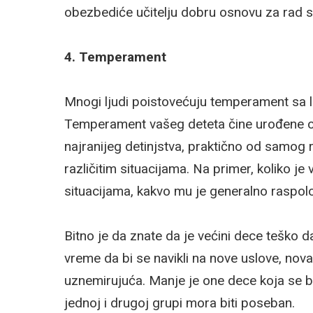
obezbediće učitelju dobru osnovu za rad 
4. Temperament
Mnogi ljudi poistovećuju temperament sa lič
Temperament vašeg deteta čine urođene oso
najranijeg detinjstva, praktično od samog r
različitim situacijama. Na primer, koliko je
situacijama, kakvo mu je generalno raspol
Bitno je da znate da je većini dece teško d
vreme da bi se navikli na nove uslove, nova 
uznemirujuća. Manje je one dece koja se brz
jednoj i drugoj grupi mora biti poseban.