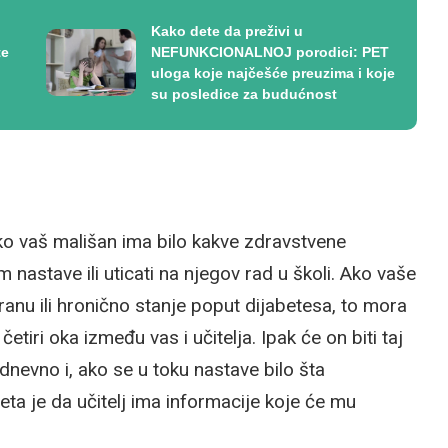
Kako dete da preživi u
te
NEFUNKCIONALNOJ porodici: PET
uloga koje najčešće preuzima i koje
su posledice za budućnost
ko vaš mališan ima bilo kakve zdravstvene
nastave ili uticati na njegov rad u školi. Ako vaše
ranu ili hronično stanje poput dijabetesa, to mora
tiri oka između vas i učitelja. Ipak će on biti taj
dnevno i, ako se u toku nastave bilo šta
ta je da učitelj ima informacije koje će mu