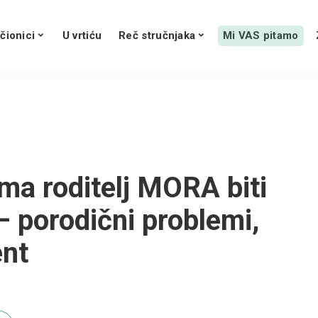
čionici
U vrtiću
Reč stručnjaka
Mi VAS pitamo
ima roditelj MORA biti
– porodični problemi,
ent