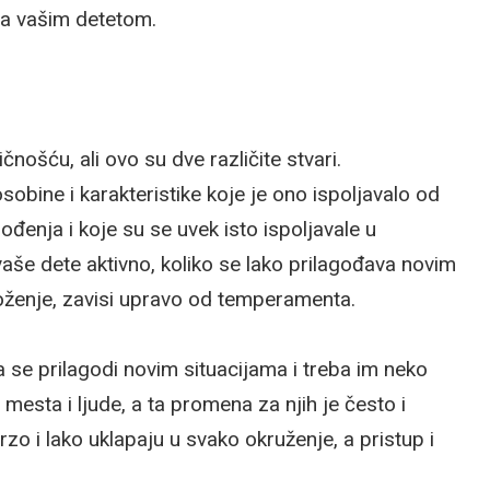
sa vašim detetom.
nošću, ali ovo su dve različite stvari.
bine i karakteristike koje je ono ispoljavalo od
ođenja i koje su se uvek isto ispoljavale u
 vaše dete aktivno, koliko se lako prilagođava novim
oženje, zavisi upravo od temperamenta.
a se prilagodi novim situacijama i treba im neko
mesta i ljude, a ta promena za njih je često i
o i lako uklapaju u svako okruženje, a pristup i