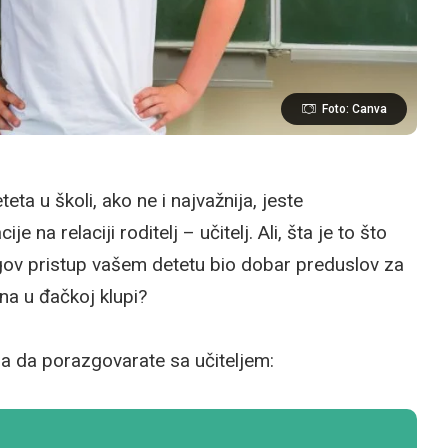
Foto: Canva
ta u školi, ako ne i najvažnija, jeste
 na relaciji roditelj – učitelj. Ali, šta je to što
jegov pristup vašem detetu bio dobar preduslov za
na u đačkoj klupi?
ba da porazgovarate sa učiteljem: