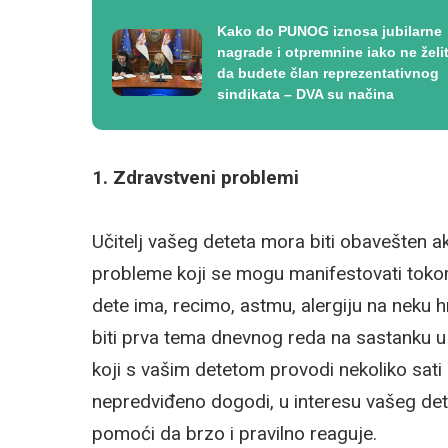
Kako do PUNOG iznosa jubilarne
nagrade i otpremnine iako ne želi
da budete član reprezentativnog
sindikata – DVA su načina
1. Zdravstveni problemi
Učitelj vašeg deteta mora biti obavešten a
probleme koji se mogu manifestovati tokom 
dete ima, recimo, astmu, alergiju na neku h
biti prva tema dnevnog reda na sastanku u če
koji s vašim detetom provodi nekoliko sati 
nepredviđeno dogodi, u interesu vašeg dete
pomoći da brzo i pravilno reaguje.