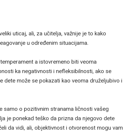
i uticaj, ali, za učitelja, važnije je to kako
reagovanje u određenim situacijama.
“ temperament a istovremeno biti veoma
osti ka negativnosti i nefleksibilnosti, ako se
e dete može se pokazati kao veoma druželjubivo i
ne samo o pozitivnim stranama ličnosti vašeg
elja je ponekad teško da prizna da njegovo dete
eli da vidi, ali, objektivnost i otvorenost mogu vam