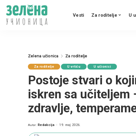
Vesti
Za roditelje
U u
Zelena učionica
Za roditelje
Za roditelje
U vrtiću
U učionici
Postoje stvari o koj
iskren sa učiteljem 
zdravlje, temperam
Redakcija
19. maj 2026.
Autor:
Posted
by