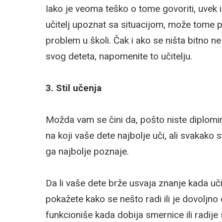
Iako je veoma teško o tome govoriti, uvek i
učitelj upoznat sa situacijom, može tome pri
problem u školi. Čak i ako se ništa bitno
svog deteta, napomenite to učitelju.
3. Stil učenja
Možda vam se čini da, pošto niste diplomira
na koji vaše dete najbolje uči, ali svakako s
ga najbolje poznaje.
Da li vaše dete brže usvaja znanje kada uči i
pokažete kako se nešto radi ili je dovoljno
funkcioniše kada dobija smernice ili radij