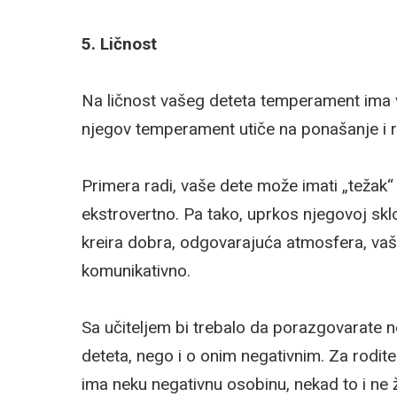
5. Ličnost
Na ličnost vašeg deteta temperament ima velik
njegov temperament utiče na ponašanje i 
Primera radi, vaše dete može imati „težak
ekstrovertno. Pa tako, uprkos njegovoj sklon
kreira dobra, odgovarajuća atmosfera, vaš
komunikativno.
Sa učiteljem bi trebalo da porazgovarate 
deteta, nego i o onim negativnim. Za rodit
ima neku negativnu osobinu, nekad to i ne ž