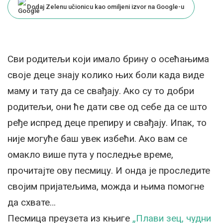
Dodaj Zelenu učionicu kao omiljeni izvor na Google-u
Сви родитељи који имало брину о осећањима
своје деце знају колико њих боли када виде
маму и тату да се свађају. Ако су то добри
родитељи, они ће дати све од себе да се што
ређе испред деце препиру и свађају. Ипак, то
није могуће баш увек избећи. Ако вам се
омакло више пута у последње време,
прочитајте ову песмицу. И онда је проследите
својим пријатељима, можда и њима помогне
да схвате…
Песмица преузета из књиге
„Плави зец, чудни