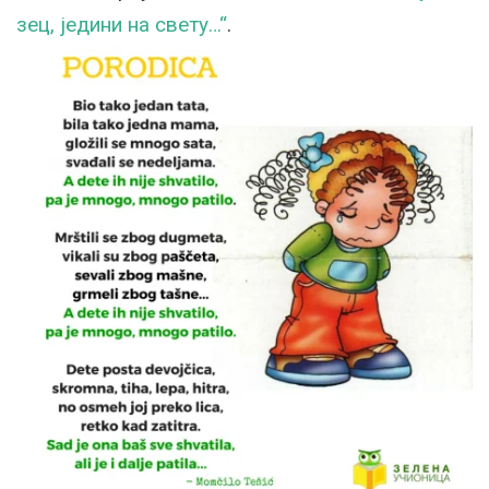
зец, једини на свету…“
.