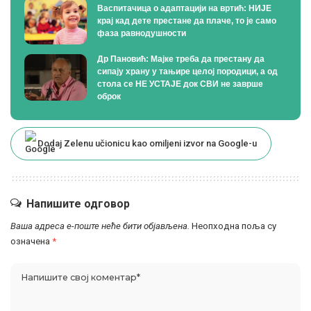
Васпитачица о адаптацији на вртић: НИЈЕ
крај кад дете престане да плаче, то је само
фаза равнодушности
Др Пановић: Мајке треба да престану да
сипају храну у тањире целој породици, а од
стола се НЕ УСТАЈЕ док СВИ не заврше
оброк
Dodaj Zelenu učionicu kao omiljeni izvor na Google-u
Напишите одговор
Ваша адреса е-поште неће бити објављена.
Неопходна поља су
означена
*