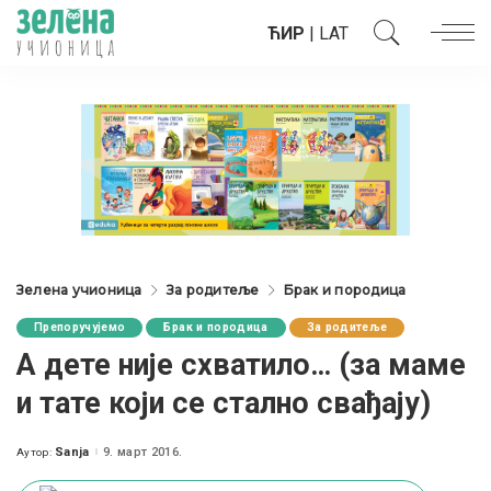
ЋИР
|
LAT
Зелена учионица
За родитеље
Брак и породица
Препоручујемо
Брак и породица
За родитеље
А дете није схватило… (за маме
и тате који се стално свађају)
Sanja
9. март 2016.
Аутор:
Posted
by