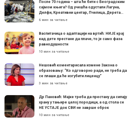
После 70 година – шта ће бити с Београдским
сајмом књига? Од учешћа одустали Лагуна,
Делфи, Креативни центар, Пчелица, Дерета…
6 мин за читање
Васпитачица о адаптацији на вртић: НИЈЕ крај
кад дете престане да плаче, то је само фаза
равнодушности
10 мин за читање
Нешовић коментарисала измене Закона о
образовању: ”Ко одговорно ради, не треба да
се плаши да ће изгубити лиценцу”
3 мин за читање
Др Пановић: Мајке треба да престану да сипају
храну у тањире целој породици, а од стола се
НЕ УСТАЈЕ док СВИ не заврше оброк
10 мин за читање