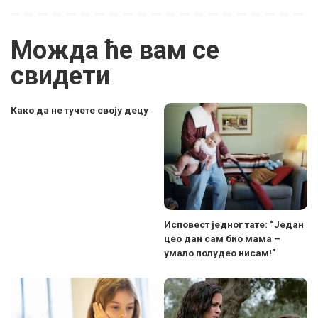
Можда ће вам се
свидети
Како да не тучете своју децу
Исповест једног тате: “Један
цео дан сам био мама –
умало полудео нисам!”