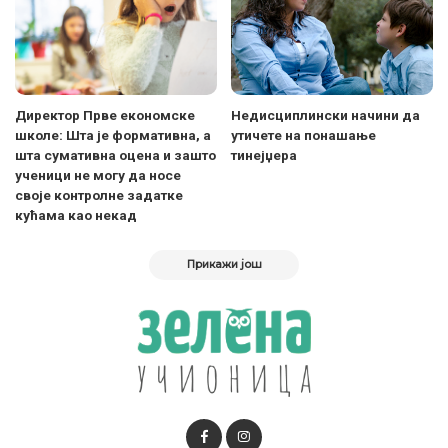
Директор Прве економске
Недисциплински начини да
школе: Шта је формативна, а
утичете на понашање
шта сумативна оцена и зашто
тинејџера
ученици не могу да носе
своје контролне задатке
кућама као некад
Прикажи још