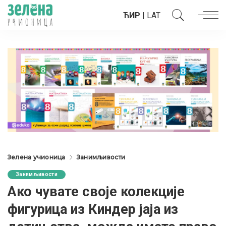
ЋИР
|
LAT
Зелена учионица
Занимљивости
Занимљивости
Ако чувате своје колекције
фигурица из Киндер јаја из