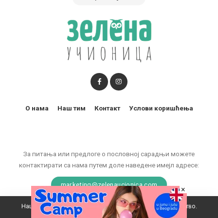
О нама
Наш тим
Контакт
Услови коришћења
За питања или предлоге о пословној сарадњи можете
контактирати са нама путем доле наведене имејл адресе:
marketing@zelenaucionica.com
×
Наш вебсајт користи колачиће да побољша ваше искуство.