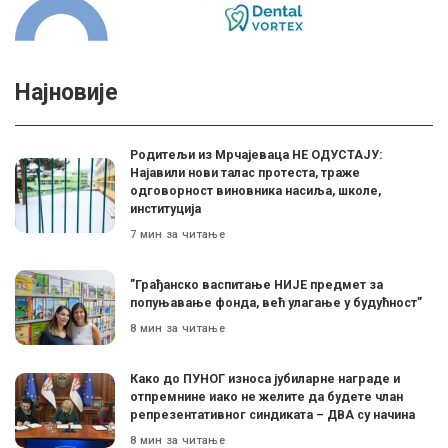
Најновије
Родитељи из Мрчајеваца НЕ ОДУСТАЈУ:
Најавили нови талас протеста, траже
одговорност виновника насиља, школе,
институција
7 мин за читање
”Грађанско васпитање НИЈЕ предмет за
попуњавање фонда, већ улагање у будућност”
8 мин за читање
Како до ПУНОГ износа јубиларне награде и
отпремнине иако не желите да будете члан
репрезентативног синдиката – ДВА су начина
8 мин за читање