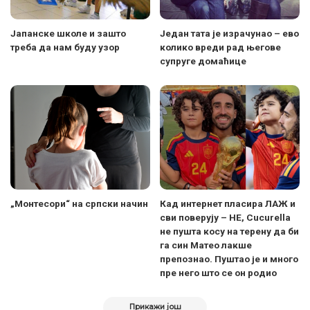
Јапанске школе и зашто
Један тата је израчунао – ево
треба да нам буду узор
колико вреди рад његове
супруге домаћице
„Монтесори“ на српски начин
Кад интернет пласира ЛАЖ и
сви поверују – НЕ, Cucurella
не пушта косу на терену да би
га син Матео лакше
препознао. Пуштао је и много
пре него што се он родио
Прикажи још