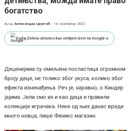
детињства, можда имате право
богатство
Александра Цвјетић
14. новембар 2022.
Аутор:
Posted
by
Dodaj Zelenu učionicu kao omiljeni izvor na Google-u
Деценијама су омиљена посластица огромном
броју деце, не толико због укуса, колико због
ефекта изненађења. Реч је, наравно, о Киндер
јајима. Јели смо их и као деца и правили
колекције играчака. Неке од њих данас вреде
много новца, пише Феникс магазин.