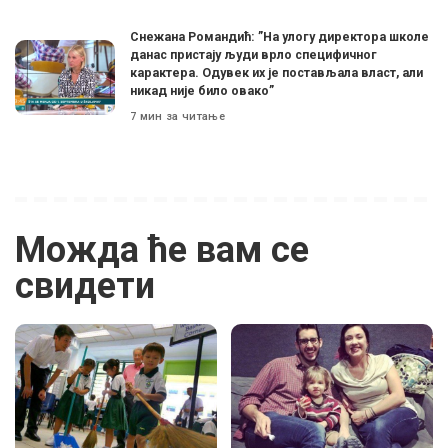
Снежана Романдић: ”На улогу директора школе
данас пристају људи врло специфичног
карактера. Одувек их је постављала власт, али
никад није било овако”
7 мин за читање
Можда ће вам се
свидети