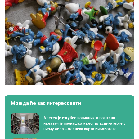
Можда ће вас интересовати
Алекса је изгубио новчаник, а поштени
налазач је пронашао малог власника јер је у
њему била – чланска карта библиотеке