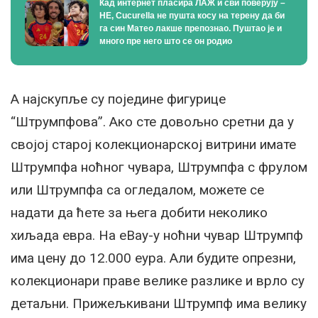
Кад интернет пласира ЛАЖ и сви поверују –
НЕ, Cucurella не пушта косу на терену да би
га син Матео лакше препознао. Пуштао је и
много пре него што се он родио
А најскупље су поједине фигурице
“Штрумпфова”. Ако сте довољно сретни да у
својој старој колекционарској витрини имате
Штрумпфа ноћног чувара, Штрумпфа с фрулом
или Штрумпфа са огледалом, можете се
надати да ћете за њега добити неколико
хиљада евра. На eBay-у ноћни чувар Штрумпф
има цену до 12.000 еура. Али будите опрезни,
колекционари праве велике разлике и врло су
детаљни. Прижељкивани Штрумпф има велику