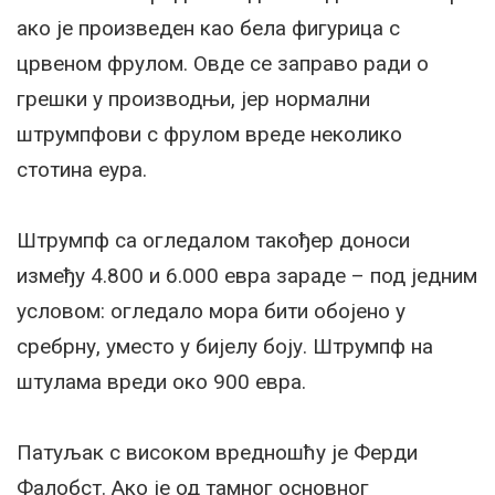
ако је произведен као бела фигурица с
црвеном фрулом. Овде се заправо ради о
грешки у производњи, јер нормални
штрумпфови с фрулом вреде неколико
стотина еура.
Штрумпф са огледалом такођер доноси
између 4.800 и 6.000 евра зараде – под једним
условом: огледало мора бити обојено у
сребрну, уместо у бијелу боју. Штрумпф на
штулама вреди око 900 евра.
Патуљак с високом вредношћу је Ферди
Фалобст. Ако је од тамног основног