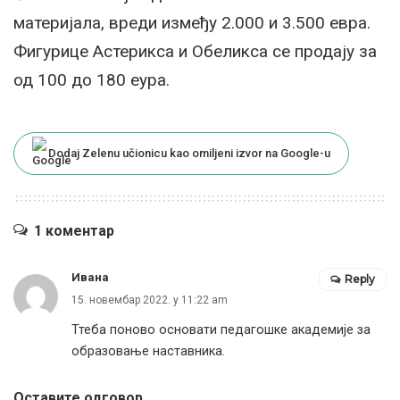
материјала, вреди између 2.000 и 3.500 евра.
Фигурице Астерикса и Обеликса се продају за
од 100 до 180 еура.
Dodaj Zelenu učionicu kao omiljeni izvor na Google-u
1 коментар
Ивана
Reply
15. новембар 2022. у 11:22 am
Ттеба поново основати педагошке академије за
образовање наставника.
Оставите одговор