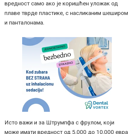
вредност само ако је коришћен уложак од
плаве тврде пластике, с насликаним шеширом
и панталонама.
Исто важи и за Штрумпфа с фрулом, који
може имати вредност од 5.000 до 10.000 евра