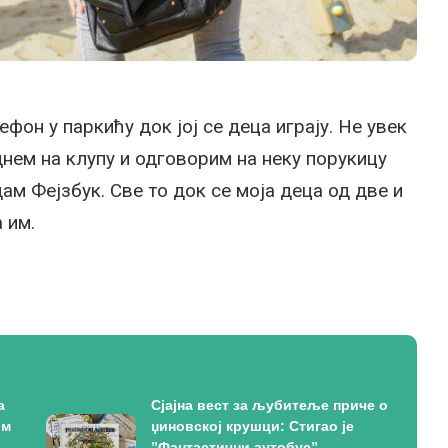
фон у паркићу док јој се деца играју. Не увек
еднем на клупу и одговорим на неку порукицу
дам Фејзбук. Све то док се моја деца од две и
 им.
а
Сјајна вест за љубитеље приче о
ом
џиновској крушци: Стигао је
”Фантастични аутобус”,