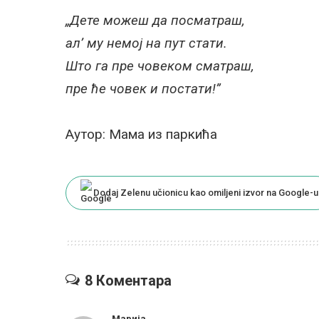
„Дете можеш да посматраш,
ал’ му немој на пут стати.
Што га пре човеком сматраш,
пре ће човек и постати!”
Аутор: Мама из паркића
Dodaj Zelenu učionicu kao omiljeni izvor na Google-u
8 Коментара
Марија