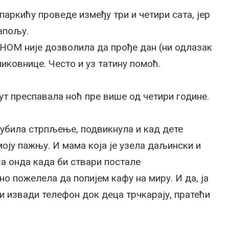
 паркићу проведе између три и четири сата, јер
апољу.
ДНОМ није дозволила да прође дан (ни одлазак
иковнице. Често и уз татину помоћ.
пут преспавала ноћ пре више од четири године.
изгубила стрпљење, подвикнула и кад дете
ју пажњу. И мама која је узела даљински и
а онда када би ствари постале
о пожелела да попијем кафу на миру. И да, ја
и извади телефон док деца трчкарају, пратећи