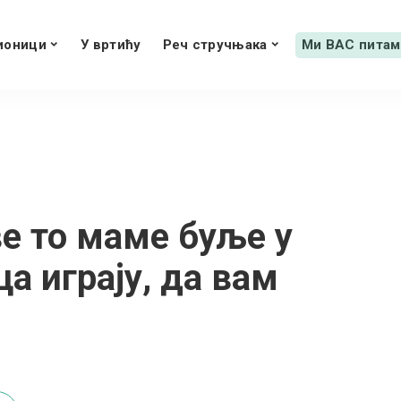
ионици
У вртићу
Реч стручњака
Ми ВАС питам
ве то маме буље у
а играју, да вам