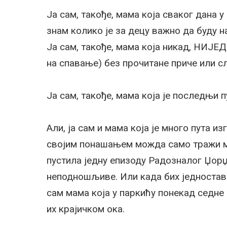
Ја сам, такође, мама која сваког дана у
знам колико је за децу важно да буду н
Ја сам, такође, мама која никад, НИЈЕ
на спавање) без прочитане приче или сл
Ја сам, такође, мама која је последњи 
Али, ја сам и мама која је много пута 
својим понашањем можда само тражи мо
пустила једну епизоду Радозналог Џорџ
неподношљиве. Или када бих једноставн
сам мама која у паркићу понекад седне 
их крајичком ока.