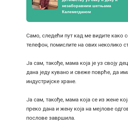
незаборавним шетњама
Калемегданом
Само, следећи пут кад ме видите како 
телефон, помислите на ових неколико с
Ја сам, такође, мама која је уз своју де
дана једу кувано и свеже поврће, да им
индустријске хране.
Ја сам, такође, мама која се из жене к
преко дана и жену која на мејлове одгов
послове завршила.