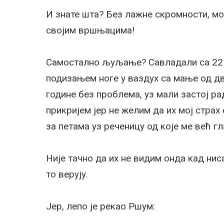
И знате шта? Без лажне скромности, мој
својим вршњацима!
Самостално љуљање? Савладали са 22 
подизањем ноге у ваздух са мање од д
године без проблема, уз мали застој ра
прикријем јер не желим да их мој страх 
за петама уз реченицу од које ме већ гл
Није тачно да их не видим онда кад нис
то верују.
Јер, лепо је рекао Ршум: