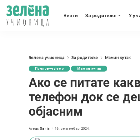
Вести
За родитеље
У уч
Зелена учионица
За родитеље
Мамин кутак
Препоручујемо
Мамин кутак
Ако се питате как
телефон док се дец
објасним
Sanja
16. септембар 2024.
Аутор:
Posted
by