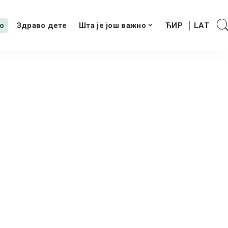
о
Здраво дете
Шта је још важно