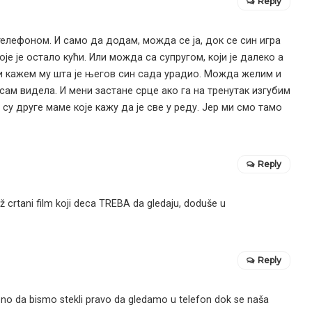
Reply
телефоном. И само да додам, можда се ја, док се син игра
је је остало кући. Или можда са супругом, који је далеко а
 кажем му шта је његов син сада урадио. Можда желим и
сам видела. И мени застане срце ако га на тренутак изгубим
 су друге маме које кажу да је све у реду. Јер ми смо тамо
Reply
rtani film koji deca TREBA da gledaju, doduše u
Reply
no da bismo stekli pravo da gledamo u telefon dok se naša