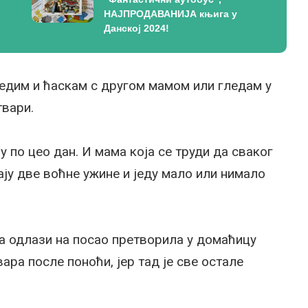
НАЈПРОДАВАНИЈА књига у
Данској 2024!
седим и ћаскам с другом мамом или гледам у
твари.
цу по цео дан. И мама која се труди да сваког
ају две воћне ужине и једу мало или нимало
оја одлази на посао претворила у домаћицу
ара после поноћи, јер тад је све остале