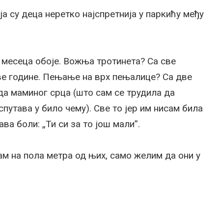
а су деца неретко најспретнија у паркићу међу
месеца обоје. Вожња тротинета? Са све
ве године. Пењање на врх пењалице? Са две
да маминог срца (што сам се трудила да
спутава у било чему). Све то јер им нисам била
ава боли: „Ти си за то још мали”.
ам на пола метра од њих, само желим да они у