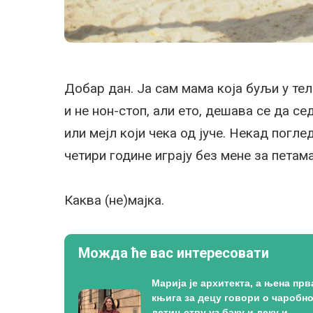
Добар дан. Ја сам мама која буљи у теле
и не нон-стоп, али ето, дешава се да с
или мејл који чека од јуче. Некад погле
четири године играју без мене за петама
Каква (не)мајка.
Можда ће вас интересовати
Марија је архитекта, а њена прв
књига за децу говори о чаробн
детињству уз баку и деку и