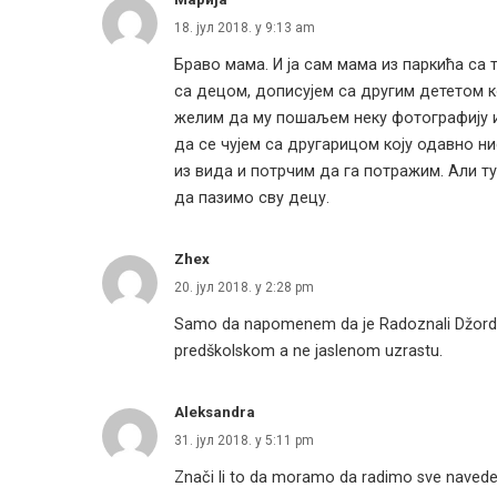
18. јул 2018. у 9:13 am
Браво мама. И ја сам мама из паркића са 
са децом, дописујем са другим дететом ко
желим да му пошаљем неку фотографију и
да се чујем са другарицом коју одавно ни
из вида и потрчим да га потражим. Али ту
да пазимо сву децу.
Zhex
20. јул 2018. у 2:28 pm
Samo da napomenem da je Radoznali Džordž c
predškolskom a ne jaslenom uzrastu.
Aleksandra
31. јул 2018. у 5:11 pm
Znači li to da moramo da radimo sve navede