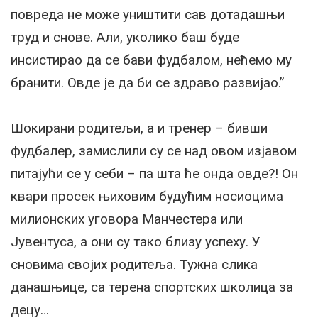
повреда не може уништити сав дотадашњи
труд и снове. Али, уколико баш буде
инсистирао да се бави фудбалом, нећемо му
бранити. Овде је да би се здраво развијао.”
Шокирани родитељи, а и тренер – бивши
фудбалер, замислили су се над овом изјавом
питајући се у себи – па шта ће онда овде?! Он
квари просек њиховим будућим носиоцима
милионских уговора Манчестера или
Јувентуса, а они су тако близу успеху. У
сновима својих родитеља. Тужна слика
данашњице, са терена спортских школица за
децу…