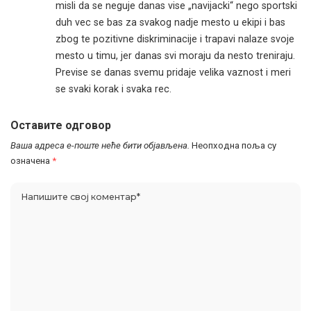
misli da se neguje danas vise „navijacki“ nego sportski
duh vec se bas za svakog nadje mesto u ekipi i bas
zbog te pozitivne diskriminacije i trapavi nalaze svoje
mesto u timu, jer danas svi moraju da nesto treniraju.
Previse se danas svemu pridaje velika vaznost i meri
se svaki korak i svaka rec.
Оставите одговор
Ваша адреса е-поште неће бити објављена.
Неопходна поља су
означена
*