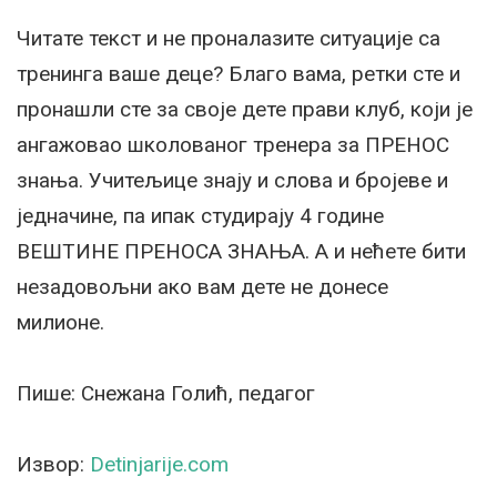
Читате текст и не проналазите ситуације са
тренинга ваше деце? Благо вама, ретки сте и
пронашли сте за своје дете прави клуб, који је
ангажовао школованог тренера за ПРЕНОС
знања. Учитељице знају и слова и бројеве и
једначине, па ипак студирају 4 године
ВЕШТИНЕ ПРЕНОСА ЗНАЊА. А и нећете бити
незадовољни ако вам дете не донесе
милионе.
Пише: Снежана Голић, педагог
Извор:
Detinjarije.com