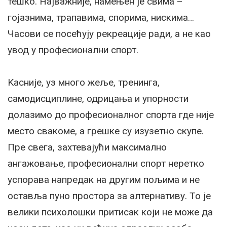
тешко. Најважније, намењен је свима –
гојазнима, трапавима, спорима, нискима…
Часови се посећују рекреације ради, а не као
увод у професионални спорт.
Kасније, уз много жеље, тренинга,
самодисциплине, одрицања и упорности
долазимо до професионалног спорта где није
место свакоме, а грешке су изузетно скупе.
Пре свега, захтевајући максимално
ангажовање, професионални спорт неретко
успорава напредак на другим пољима и не
оставља пуно простора за алтернативу. То је
велики психолошки притисак који не може да