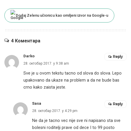
Dodaj Zelenu učionicu kao omiljeni izvor na Google-u
4 Коментара
Darko
Reply
28. октобар 2017. у 9:38 am
Sve je u ovom tekstu tacno od slova do slova. Lepo
upakovano da ukaze na problem a da ne bude bas
crno kako zaista jeste.
Sasa
Reply
28. октобар 2017. у 4:29 pm
Ne da je tacno vec nije sve ni napisano sta sve
bolesni roditelji prave od dece I to 99 posto