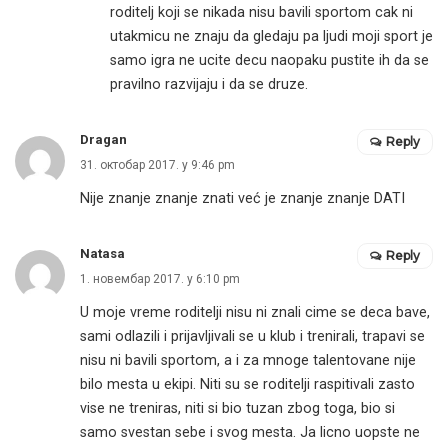
roditelj koji se nikada nisu bavili sportom cak ni
utakmicu ne znaju da gledaju pa ljudi moji sport je
samo igra ne ucite decu naopaku pustite ih da se
pravilno razvijaju i da se druze.
Dragan
Reply
31. октобар 2017. у 9:46 pm
Nije znanje znanje znati već je znanje znanje DATI
Natasa
Reply
1. новембар 2017. у 6:10 pm
U moje vreme roditelji nisu ni znali cime se deca bave,
sami odlazili i prijavljivali se u klub i trenirali, trapavi se
nisu ni bavili sportom, a i za mnoge talentovane nije
bilo mesta u ekipi. Niti su se roditelji raspitivali zasto
vise ne treniras, niti si bio tuzan zbog toga, bio si
samo svestan sebe i svog mesta. Ja licno uopste ne