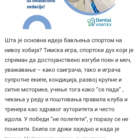
Шта је основна идеја бављења спортом на
нивоу хобија? Тимска игра, спортски дух који је
спреман да достојанствено изгуби поен и меч,
уважавање – како саиграча, тако и играча
супротне екипе, кондиција, развој крупне и
ситне моторике, учење тога како “се пада” ,
чекања у реду и поштовања правила клуба и
тренера као здравог ауторитета и често
идола. У победи “не полетети”, у поразу се не
понизити. Екипа се држи заједно и када је