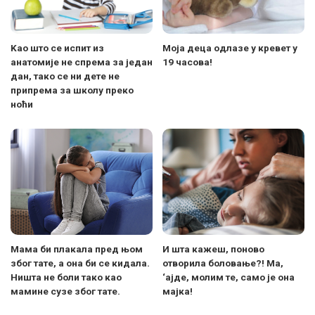
Kао што се испит из
Моја деца одлазе у кревет у
анатомије не спрема за један
19 часова!
дан, тако се ни дете не
припрема за школу преко
ноћи
Мама би плакала пред њом
И шта кажеш, поново
због тате, а она би се кидала.
отворила боловање?! Ма,
Ништа не боли тако као
‘ајде, молим те, само је она
мамине сузе због тате.
мајка!