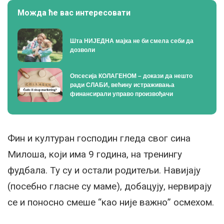
Можда ће вас интересовати
Шта НИЈЕДНА мајка не би смела себи да
дозволи
Опсесија КОЛАГЕНОМ – докази да нешто
ради СЛАБИ, већину истраживања
финансирали управо произвођачи
Фин и културан господин гледа свог сина
Милоша, који има 9 година, на тренингу
фудбала. Ту су и остали родитељи. Навијају
(посебно гласне су маме), добацују, нервирају
се и поносно смеше “као није важно” осмехом.