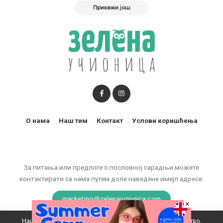
Прикажи још
О нама
Наш тим
Контакт
Услови коришћења
За питања или предлоге о пословној сарадњи можете
контактирати са нама путем доле наведене имејл адресе:
marketing@zelenaucionica.com
×
Наш вебсајт користи колачиће да побољша ваше искуство.