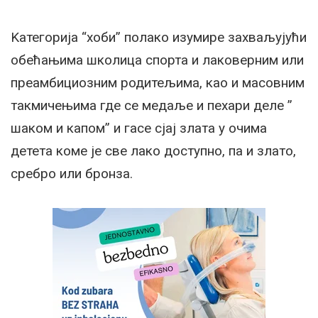
Kатегорија “хоби” полако изумире захваљујући
обећањима школица спорта и лаковерним или
преамбициозним родитељима, као и масовним
такмичењима где се медаље и пехари деле ”
шаком и капом” и гасе сјај злата у очима
детета коме је све лако доступно, па и злато,
сребро или бронза.