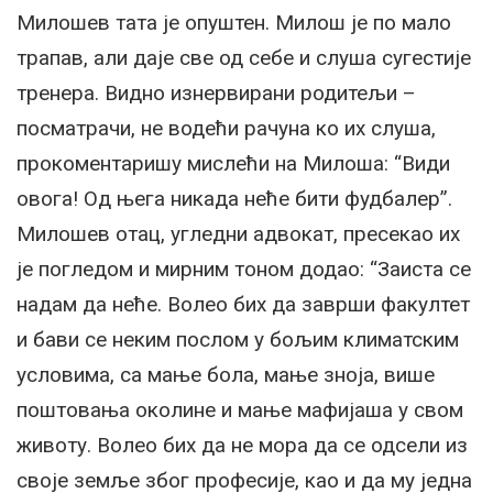
Милошев тата је опуштен. Милош је по мало
трапав, али даје све од себе и слуша сугестије
тренера. Видно изнервирани родитељи –
посматрачи, не водећи рачуна ко их слуша,
прокоментаришу мислећи на Милоша: “Види
овога! Од њега никада неће бити фудбалер”.
Милошев отац, угледни адвокат, пресекао их
је погледом и мирним тоном додао: “Заиста се
надам да неће. Волео бих да заврши факултет
и бави се неким послом у бољим климатским
условима, са мање бола, мање зноја, више
поштовања околине и мање мафијаша у свом
животу. Волео бих да не мора да се одсели из
своје земље због професије, као и да му једна