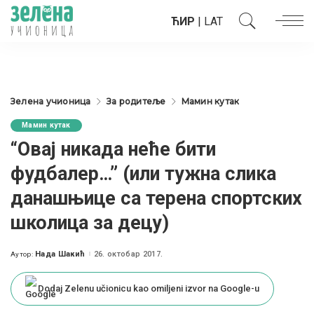
ЋИР
|
LAT
Зелена учионица
За родитеље
Мамин кутак
Мамин кутак
“Овај никада неће бити
фудбалер…” (или тужна слика
данашњице са терена спортских
школица за децу)
Нада Шакић
26. октобар 2017.
Аутор:
Posted
by
Dodaj Zelenu učionicu kao omiljeni izvor na Google-u