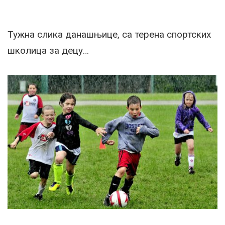
Тужна слика данашњице, са терена спортских
школица за децу…