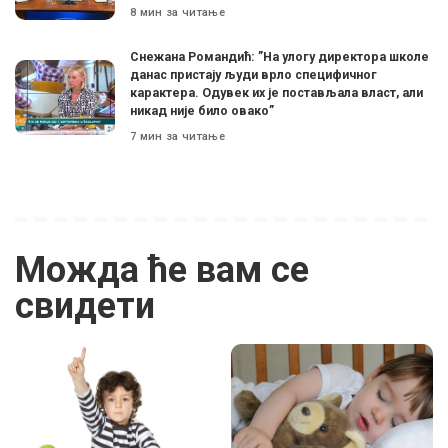
8 мин за читање
Снежана Романдић: ”На улогу директора школе
данас пристају људи врло специфичног
карактера. Одувек их је постављала власт, али
никад није било овако”
7 мин за читање
Можда ће вам се
свидети