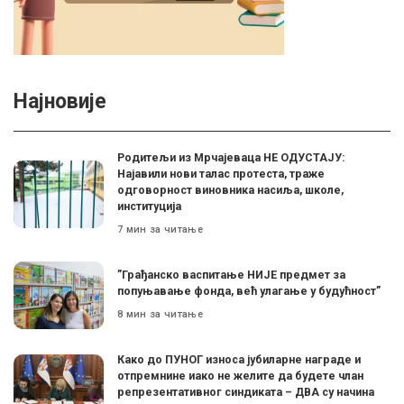
Најновије
Родитељи из Мрчајеваца НЕ ОДУСТАЈУ:
Најавили нови талас протеста, траже
одговорност виновника насиља, школе,
институција
7 мин за читање
”Грађанско васпитање НИЈЕ предмет за
попуњавање фонда, већ улагање у будућност”
8 мин за читање
Како до ПУНОГ износа јубиларне награде и
отпремнине иако не желите да будете члан
репрезентативног синдиката – ДВА су начина