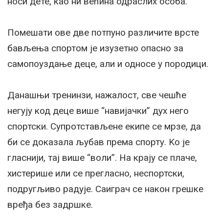
носи дете, као ни већина одраслих особа.
Помешати ове две потпуно различите врсте
бављења спортом је изузетно опасно за
самопоуздање деце, али и односе у породици.
Данашњи тренинзи, нажалост, све чешће
негују код деце више “навијачки” дух него
спортски. Супротстављене екипе се мрзе, да
би се доказала љубав према спорту. Kо је
гласнији, тај више “воли”. На крају се плаче,
хистерише или се прегласно, неспортски,
подругљиво радује. Саиграч се након грешке
вређа без задршке.