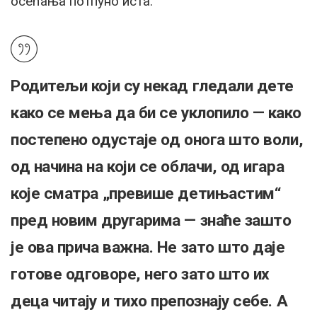
осећања потпуно иста.
Родитељи који су некад гледали дете
како се мења да би се уклопило — како
постепено одустаје од онога што воли,
од начина на који се облачи, од игара
које сматра „превише детињастим“
пред новим другарима — знаће зашто
је ова прича важна. Не зато што даје
готове одговоре, него зато што их
деца читају и тихо препознају себе. А