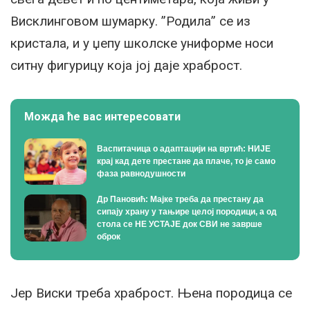
Висклинговом шумарку. ”Родила” се из
кристала, и у џепу школске униформе носи
ситну фигурицу која јој даје храброст.
Можда ће вас интересовати
Васпитачица о адаптацији на вртић: НИЈЕ
крај кад дете престане да плаче, то је само
фаза равнодушности
Др Пановић: Мајке треба да престану да
сипају храну у тањире целој породици, а од
стола се НЕ УСТАЈЕ док СВИ не заврше
оброк
Јер Виски треба храброст. Њена породица се