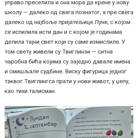
управо преселила и она мора да крене у нову
школу — далеко од свега познатог, а пре свега
далеко од најбоље пријатељице Луне, с којом
се испилила исти дан и с којом је годинама
делила тајни свет који су саме измислиле. У
том свету живели су Твиглинзи — ситна
чаробна бића којима су заједно давале имена
и смишљале судбине. Виску фигурица једног
таквог Твиглингса прати у нови живот, у џепу,
као тихи талисман.