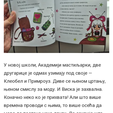
У новој школи, Академији мастиљарки, две
другарице је одмах узимају под своје —
Клеобел и Примроуз. Диве се њеном цртању,
њеном смислу за моду. И Виска је захвална.
Коначно неко ко је прихвата! Али што више
времена проводи с њима, то више осећа да