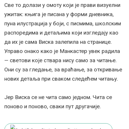
Све то долази у омоту који је прави визуелни
ужитак: књига је писана у форми дневника,
пуна илустрација у боји, с писмима, школским
распоредима и детаљима који изгледају као
да их је сама Виска залепила на странице.
Управо онако како је Манкастер увек радила
— светови које ствара нису само за читање.
Они су за гледање, за враћање, за откривање
нових детаља при сваком следећем читању.
Јер Виска се не чита само једном. Чита се
поново и поново, сваки пут другачије.