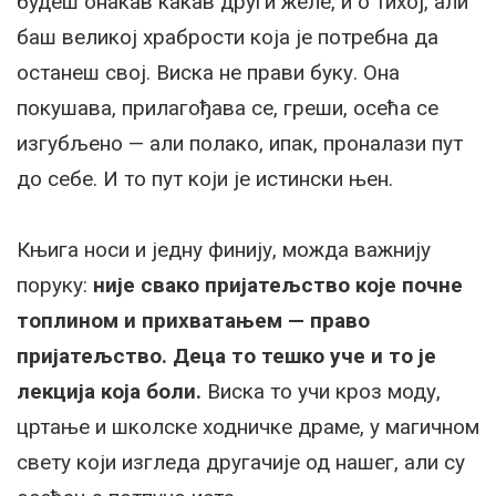
будеш онакав какав други желе, и о тихој, али
баш великој храбрости која је потребна да
останеш свој. Виска не прави буку. Она
покушава, прилагођава се, греши, осећа се
изгубљено — али полако, ипак, проналази пут
до себе. И то пут који је истински њен.
Књига носи и једну финију, можда важнију
поруку:
није свако пријатељство које почне
топлином и прихватањем — право
пријатељство. Деца то тешко уче и то је
лекција која боли.
Виска то учи кроз моду,
цртање и школске ходничке драме, у магичном
свету који изгледа другачије од нашег, али су