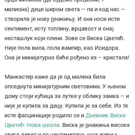
милиона) деце широм света — па и код нас —
створила је нову јунакињу. И она носи исти
сентимент, исту топлину, врцавост и онај
несташлук који плени. Зове се Виска Цветић.
Није пола вила, пола вампир, као Исидора.
Она је минијатурно биће рођено из – кристала!
Манкастер каже да је од малена била
опседнута минијатурним световима. У њеном
дому стоји кућица за лутке у облику замка — и
није је купила за децу. Купила је за себе. Из те
исте фасцинације родило се и
Дневник Виске
Цветић: Нова школа.
Виска је јунакиња висока
свега девет и по центиметара, која живи у