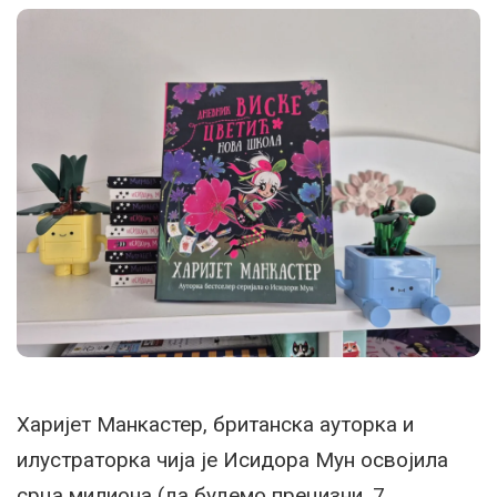
Харијет Манкастер, британска ауторка и
илустраторка чија је Исидора Мун освојила
срца милиона (да будемо прецизни, 7