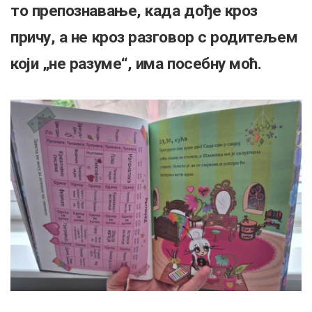
то препознавање, када дође кроз
причу, а не кроз разговор с родитељем
који „не разуме“, има посебну моћ.