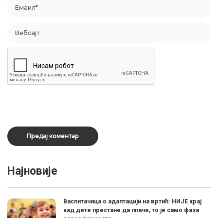
Најновије
Васпитачица о адаптацији на вртић: НИЈЕ крај
кад дете престане да плаче, то је само фаза