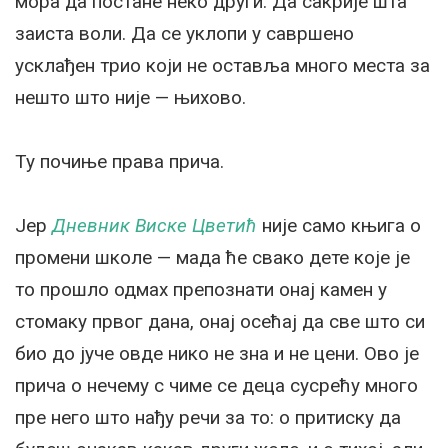
мора да постане неко други. Да сакрије шта
заиста воли. Да се уклопи у савршено
усклађен трио који не оставља много места за
нешто што није — њихово.
Ту почиње права прича.
Јер
Дневник Виске Цветић
није само књига о
промени школе — мада ће свако дете које је
то прошло одмах препознати онај камен у
стомаку првог дана, онај осећај да све што си
био до јуче овде нико не зна и не цени. Ово је
прича о нечему с чиме се деца сусрећу много
пре него што нађу речи за то: о притиску да