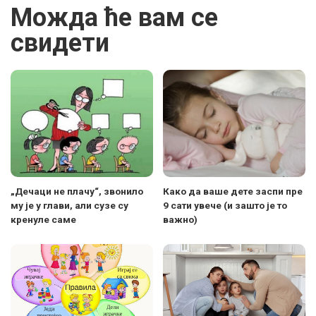
Можда ће вам се
свидети
„Дечаци не плачу“, звонило
Како да ваше дете заспи пре
му је у глави, али сузе су
9 сати увече (и зашто је то
кренуле саме
важно)