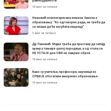
равнодушности
10 мин за читање
Нешовић коментарисала измене Закона о
образовању: ”Ко одговорно ради, не треба да
се плаши да ће изгубити лиценцу”
3 мин за читање
Др Пановић: Мајке треба да престану да сипају
храну у тањире целој породици, а од стола се
НЕ УСТАЈЕ док СВИ не заврше оброк
10 мин за читање
Како су учитељи, професори, научници из
СРБИЈЕ обогатили америчко образовање
10 мин за читање