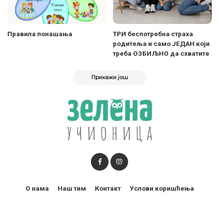
Правила понашања
ТРИ беспотребна страха
родитеља и само ЈЕДАН који
треба ОЗБИЉНО да схватите
Прикажи још
О нама
Наш тим
Контакт
Услови коришћења