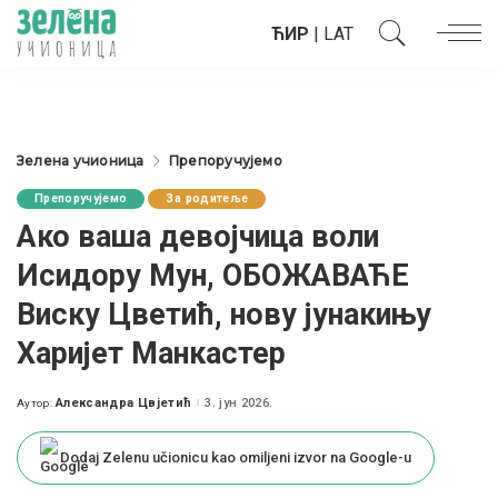
ЋИР
|
LAT
Зелена учионица
Препоручујемо
Препоручујемо
За родитеље
Ако ваша девојчица воли
Исидору Мун, ОБОЖАВАЋЕ
Виску Цветић, нову јунакињу
Харијет Манкастер
Александра Цвјетић
3. јун 2026.
Аутор:
Posted
by
Dodaj Zelenu učionicu kao omiljeni izvor na Google-u