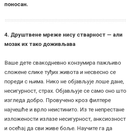
поносан.
4. Друштвене мреже нису стварност — али
мозак их тако доживљава
Ваше дете свакодневно конзумира пажљиво
сложене слике туђих живота и несвесно се
пореди с њима. Нико не објављује лоше дане,
несигурност, страх. Објављује се само оно што
изгледа добро. Провучено кроз филтере
најчешће и врло неистинито. Из те непрестане
изложености излазе несигурност, анксиозност
и осећај да сви живе боље. Научите га да