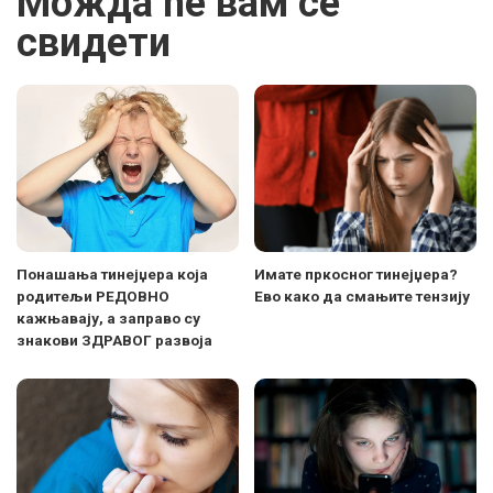
Можда ће вам се
свидети
Понашања тинејџера која
Имате пркосног тинејџера?
родитељи РЕДОВНО
Ево како да смањите тензију
кажњавају, а заправо су
знакови ЗДРАВОГ развоја