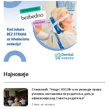
Најновије
Станковић: ”Нацрт ЗОСОВ-а не умањује права
ученика, наставника ни родитеља, циљ је
ефикаснији рад Савета родитеља”
3 мин за читање