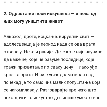
2. Одрастање носи искушења — и нека од
њих могу уништити живот
Алкохол, дроге, коцкање, вируелни свет —
адолесценција је период када се ова врата
отварају. Нека и раније. Дете које није научило
да каже не, које не разуме последице, које
тражи прихватање по сваку цену — лако уђе
кроз та врата. И није увек драматичан пад,
понекад је то само низ малих попуштања која
се нагомилавају. Разговарајте пре него што
неко други то искуство дефинише уместо вас.