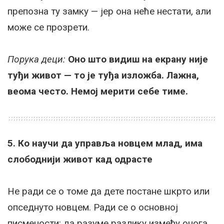
препозна ту замку — јер она неће нестати, али
може се прозрети.
Порука деци:
Оно што видиш на екрану није
туђи живот — то је туђа изложба. Лажна,
веома често. Немој мерити себе тиме.
5. Ко научи да управља новцем млад, има
слободнији живот кад одрасте
Не ради се о томе да дете постане шкрто или
опседнуто новцем. Ради се о основној
писмености: да разуме разлику између онога