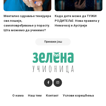
Ментално здравље тинејџера
Када дете може да ТУЖИ
све лошије,
РОДИТЕЉЕ: Нова правила у
самоповређивање у порасту.
Немачкој и Аустрији
Шта можемо да учинимо?
Прикажи још
О нама
Наш тим
Контакт
Услови коришћења