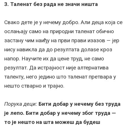
3. Таленат без рада не значи ништа
Свако дете је у нечему добро. Али деца која се
ослањају само на природни таленат обично
застану чим наиђу на први прави изазов — јер
нису навикла да до резултата долаѕе кроз
напор. Научите их да цене труд, не само
резултат. Да истрајност није алтернатива
таленту, него једино што таленат претвара у
нешто стварно и трајно.
Порука деци:
Бити добар у нечему без труда
је лепо. Бити добар у нечему због труда —
то је нешто на шта можеш да будеш