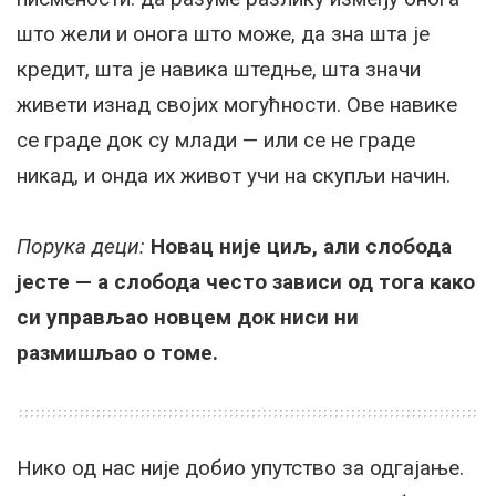
што жели и онога што може, да зна шта је
кредит, шта је навика штедње, шта значи
живети изнад својих могућности. Ове навике
се граде док су млади — или се не граде
никад, и онда их живот учи на скупљи начин.
Порука деци:
Новац није циљ, али слобода
јесте — а слобода често зависи од тога како
си управљао новцем док ниси ни
размишљао о томе.
Нико од нас није добио упутство за одгајање.