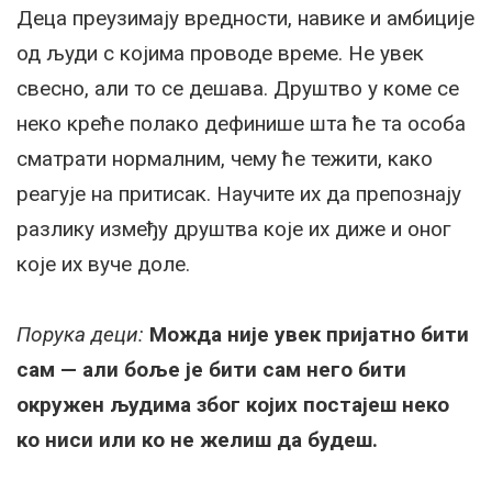
Деца преузимају вредности, навике и амбиције
од људи с којима проводе време. Не увек
свесно, али то се дешава. Друштво у коме се
неко креће полако дефинише шта ће та особа
сматрати нормалним, чему ће тежити, како
реагује на притисак. Научите их да препознају
разлику између друштва које их диже и оног
које их вуче доле.
Порука деци:
Можда није увек пријатно бити
сам — али боље је бити сам него бити
окружен људима због којих постајеш неко
ко ниси или ко не желиш да будеш.