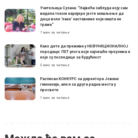
Учитељица Сузана: ”Највећа заблуда коју сам
видела током каријере јесте мишљење да
деца воле ’лаке’ наставнике који ништа не
траже”
7 мин за читање
Како дете да преживи у НЕФУНКЦИОНАЛНОЈ
породици: ПЕТ улога које најчешће преузима и
које су последице за будућност
5 мин за читање
Расписан КОНКУРС за директора Јовине
гимназије, али и за друга радна места у
просвети
1 мин за читање