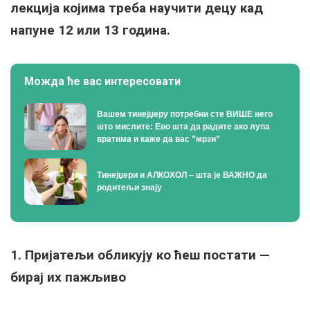
лекција којима треба научити децу кад
напуне 12 или 13 година.
Можда ће вас интересовати
Вашем тинејџеру потребни сте ВИШЕ него
што мислите: Ево шта да радите ако лупа
вратима и каже да вас ”мрзи”
Тинејџери и АЛКОХОЛ – шта је ВАЖНО да
родитељи знају
1. Пријатељи обликују ко ћеш постати —
бирај их пажљиво