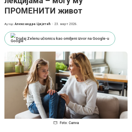
лекцијама – могу му
ПРОМЕНИТИ живот
Александра Цвјетић
23. март 2026.
Аутор:
Posted
by
Dodaj Zelenu učionicu kao omiljeni izvor na Google-u
Foto: Canva