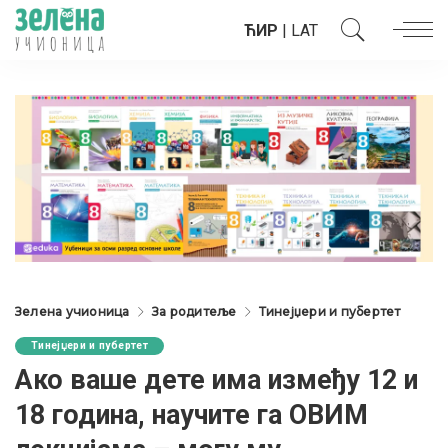
ЋИР
|
LAT
Зелена учионица
За родитеље
Тинејџери и пубертет
Тинејџери и пубертет
Ако ваше дете има између 12 и
18 година, научите га ОВИМ