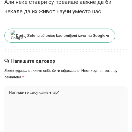
Али неке ствари су превише важне да би
чекале да их живот научи уместо нас.
Dodaj Zelenu učionicu kao omiljeni izvor na Google-u
Напишите одговор
Ваша адреса е-поште неће бити објављена.
Неопходна поља су
означена
*