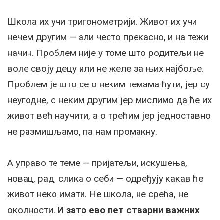
Школа их учи тригонометрији. Живот их учи
нечем другим — али често прекасно, и на тежи
начин. Проблем није у томе што родитељи не
воле своју децу или не желе за њих најбоље.
Проблем је што се о неким темама ћути, јер су
неугодне, о неким другим јер мислимо да ће их
живот већ научити, а о трећим јер једноставно
не размишљамо, па нам промакну.
А управо те теме — пријатељи, искушења,
новац, рад, слика о себи — одређују какав ће
живот неко имати. Не школа, не срећа, не
околности.
И зато ево пет стварни важних